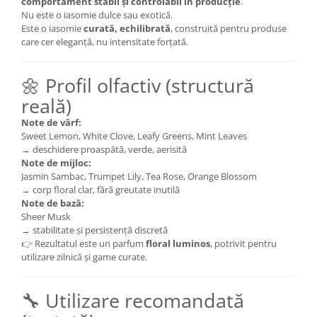
comportament stabil și controlabil în producție
.
Nu este o iasomie dulce sau exotică.
Este o iasomie
curată, echilibrată
, construită pentru produse
care cer eleganță, nu intensitate forțată.
🌼 Profil olfactiv (structură
reală)
Note de vârf:
Sweet Lemon, White Clove, Leafy Greens, Mint Leaves
→ deschidere proaspătă, verde, aerisită
Note de mijloc:
Jasmin Sambac, Trumpet Lily, Tea Rose, Orange Blossom
→ corp floral clar, fără greutate inutilă
Note de bază:
Sheer Musk
→ stabilitate și persistență discretă
👉 Rezultatul este un parfum
floral luminos
, potrivit pentru
utilizare zilnică și game curate.
🔧 Utilizare recomandată