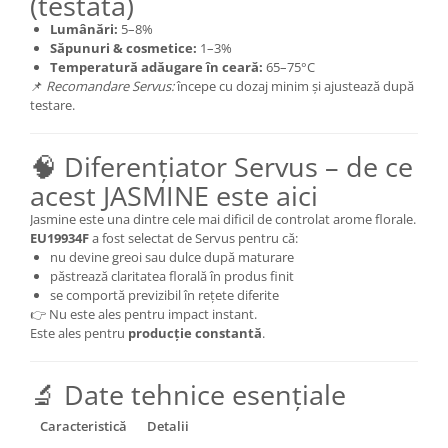
(testată)
Lumânări:
5–8%
Săpunuri & cosmetice:
1–3%
Temperatură adăugare în ceară:
65–75°C
📌
Recomandare Servus:
începe cu dozaj minim și ajustează după
testare.
🧠 Diferențiator Servus – de ce
acest JASMINE este aici
Jasmine este una dintre cele mai dificil de controlat arome florale.
EU19934F
a fost selectat de Servus pentru că:
nu devine greoi sau dulce după maturare
păstrează claritatea florală în produs finit
se comportă previzibil în rețete diferite
👉 Nu este ales pentru impact instant.
Este ales pentru
producție constantă
.
🔬 Date tehnice esențiale
Caracteristică
Detalii