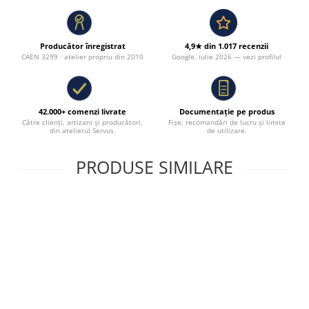
Producător înregistrat
4,9★ din 1.017 recenzii
CAEN 3299 · atelier propriu din 2010
Google, iulie 2026 — vezi profilul
42.000+ comenzi livrate
Documentație pe produs
Către clienți, artizani și producători,
Fișe, recomandări de lucru și limite
din atelierul Servus.
de utilizare.
PRODUSE SIMILARE