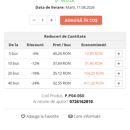
IN STOC
Data de livrare:
Marti, 11.08.2026
ADAUGĂ ÎN COȘ
Reduceri de Cantitate
De la
Discount
Pret
/ buc
Economisesti
+
5
buc
-6%
40,26 RON
12,85 RON
+
10
buc
-12%
37,69 RON
51,40 RON
+
20
buc
-18%
35,12 RON
154,20 RON
+
40
buc
-24%
32,55 RON
411,20 RON
Cod Produs:
P.P04-050
Ai nevoie de ajutor?
0726162810
Adauga la Favorite
Cere informatii