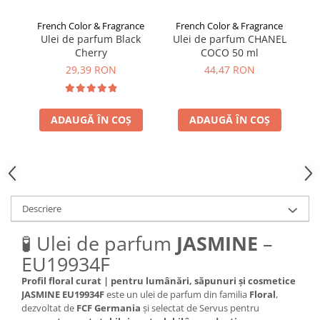
French Color & Fragrance
French Color & Fragrance
F
Ulei de parfum Black
Ulei de parfum CHANEL
Cherry
COCO 50 ml
29,39 RON
44,47 RON
ADAUGĂ ÎN COȘ
ADAUGĂ ÎN COȘ
Descriere
🧪 Ulei de parfum
JASMINE
–
EU19934F
Profil floral curat | pentru lumânări, săpunuri și cosmetice
JASMINE EU19934F
este un ulei de parfum din familia
Floral
,
dezvoltat de
FCF Germania
și selectat de Servus pentru