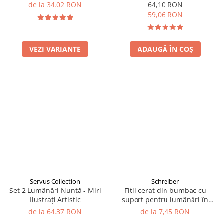
de la 34,02 RON
64,10 RON
59,06 RON
VEZI VARIANTE
ADAUGĂ ÎN COȘ
Servus Collection
Schreiber
Set 2 Lumânări Nuntă - Miri
Fitil cerat din bumbac cu
Ilustrați Artistic
suport pentru lumânări în
recipient
de la 64,37 RON
de la 7,45 RON