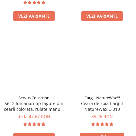
VEZI VARIANTE
VEZI VARIANTE
Servus Collection
Cargill NatureWax™
Set 2 lumânări tip fagure din
Ceara de soia Cargill
ceară colorată, rulate manual
NatureWax C-310
- ivory
de la 47,67 RON
35,26 RON