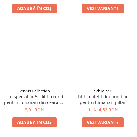
ADAUGĂ ÎN COȘ
VEZI VARIANTE
Servus Collection
Schreiber
Fitil special nr 5 - fitil rotund
Fitil împletit din bumbac
pentru lumânări din ceară de
pentru lumânări pillar
albine
8,91 RON
de la 4,52 RON
ADAUGĂ ÎN COȘ
VEZI VARIANTE