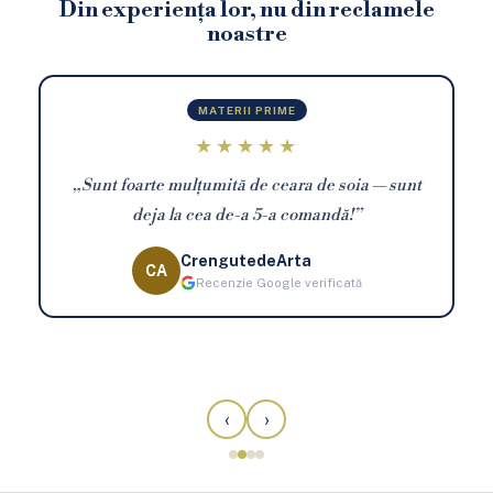
Din experiența lor, nu din reclamele
noastre
MATERII PRIME
★★★★★
„Sunt foarte mulțumită de ceara de soia — sunt
deja la cea de-a 5-a comandă!”
CrengutedeArta
CA
Recenzie Google verificată
‹
›