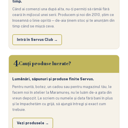
timp.
Când ai comenzi una după alta, nu-ți permiți să rămâi fără
ceară în mijlocul unei serii. Producem și noi din 2010, știm ce
înseamnă o linie oprită — de-aia ținem stoc și te anunțăm din
timp când se mișcă ceva.
Intră în Servus Club →
4
Cauți produse lucrate?
Lumânări, săpunuri și produse finite Servus.
Pentru nuntă, botez, un cadou sau pentru magazinul tău, le
facem noi în atelier la Maramureș, nu le luăm de-a gata din
vreun depozit. Le scriem cu numele și data fără bani în plus
și le împachetăm cu grijă, să ajungă întregi și exact cum
trebuie.
Vezi produsele →