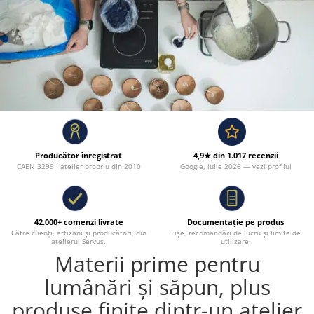
Producător înregistrat
4,9★ din 1.017 recenzii
CAEN 3299 · atelier propriu din 2010
Google, iulie 2026 — vezi profilul
42.000+ comenzi livrate
Documentație pe produs
Către clienți, artizani și producători, din
Fișe, recomandări de lucru și limite de
atelierul Servus.
utilizare.
Materii prime pentru
lumânări și săpun, plus
produse finite dintr-un atelier