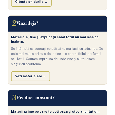
Citește ghidurile →
2
Vinzi deja?
Materiale, fișe și explicații când lotul nu mai iese ca
înainte.
Se întâmplă ca aceeași rețetă să nu mai iasă cu lotul nou. De
cele mai multe ori nu e de la tine — e ceara, fitilul, parfumul
sau lotul. Căutăm împreună de unde vine și nu te lăsăm
singur cu problema.
Vezi materialele →
3
Produci constant?
Materii prime pe care te poți baza și stoc anunțat din