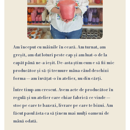
Am început cu mâinile în ceară. Am turnat, am
greșit, am dat loturi peste cap și am luat-o de la
capăt până ne-a ieșit. De-asta știm cum e să fii mic
producător și să-ți tremure mâna când deschizi
forma — am învățat-o în atelier, nu din cărți.
Între timp am crescut. Avem acte de producător în
regulă și un atelier care chiar fabrică ce vinde —
stoc pe care te bazezi, livrare pe care te bizui. Am
făcut pasul ăsta ca să ținem mai mulți oameni de
mână odată.