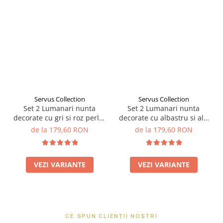
Servus Collection
Servus Collection
Set 2 Lumanari nunta
Set 2 Lumanari nunta
decorate cu gri si roz perlat
decorate cu albastru si alb
W28
W27
de la 179,60 RON
de la 179,60 RON
VEZI VARIANTE
VEZI VARIANTE
CE SPUN CLIENȚII NOȘTRI