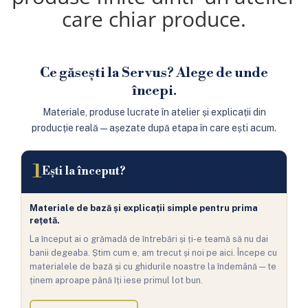
care chiar produce.
Ce găsești la Servus? Alege de unde
începi.
Materiale, produse lucrate în atelier și explicații din
producție reală — așezate după etapa în care ești acum.
1
Ești la început?
Materiale de bază și explicații simple pentru prima
rețetă.
La început ai o grămadă de întrebări și ți-e teamă să nu dai
banii degeaba. Știm cum e, am trecut și noi pe aici. Începe cu
materialele de bază și cu ghidurile noastre la îndemână — te
ținem aproape până îți iese primul lot bun.