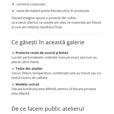
comenzi corporate
teste de materii prime folosite zilnic în producție
Fiecare imagine spune o poveste din culise:
ce a cerut clientul, ce soluție am ales, ce materiale am folosit
și cum am obținut rezultatul final.
Ce găsești în această galerie
🔹
Proiecte reale de nuntă și botez
Lucrări personalizate, realizate manual, exact așa cum au
plecat către clienți.
🔹
Teste din atelier
Ceruri, fitiluri, temperaturi, combinații care au trecut sau nu
testul nostru de calitate.
🔹
Modele unicat
Fiecare lumânare este diferită, pentru că fiecare poveste
este diferită.
De ce facem public atelierul