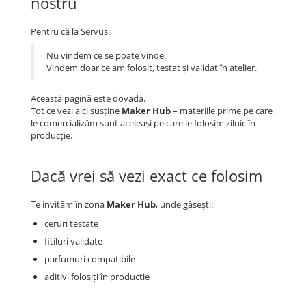
nostru
Pentru că la Servus:
Nu vindem ce se poate vinde.
Vindem doar ce am folosit, testat și validat în atelier.
Această pagină este dovada.
Tot ce vezi aici susține
Maker Hub
– materiile prime pe care
le comercializăm sunt aceleași pe care le folosim zilnic în
producție.
Dacă vrei să vezi exact ce folosim
Te invităm în zona
Maker Hub
, unde găsești:
ceruri testate
fitiluri validate
parfumuri compatibile
aditivi folosiți în producție