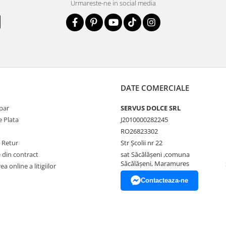
Urmareste-ne in social media
DATE COMERCIALE
par
SERVUS DOLCE SRL
 Plata
J2010000282245
RO26823302
e Retur
Str Școlii nr 22
 din contract
sat Săcălășeni ,comuna
Săcălășeni, Maramures
a online a litigiilor
Contacteaza-ne