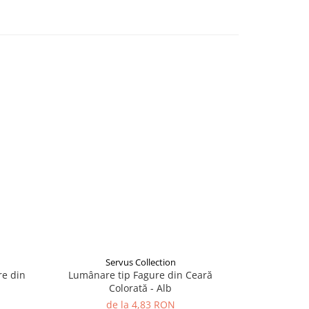
Servus Collection
S
re din
Lumânare tip Fagure din Ceară
Lumânare
Colorată - Alb
de la 4,83 RON
d