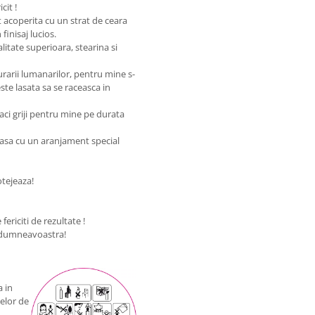
cit !
 acoperita cu un strat de ceara
finisaj lucios.
litate superioara, stearina si
urarii lumanarilor, pentru mine s-
este lasata sa se raceasca in
faci griji pentru mine pe durata
oasa cu un aranjament special
otejeaza!
fericiti de rezultate !
e dumneavoastra!
 in
lelor de