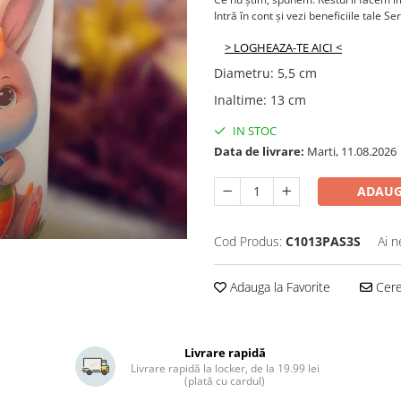
Intră în cont și vezi beneficiile tale Se
> LOGHEAZA-TE AICI <
Diametru
:
5,5 cm
Inaltime
:
13 cm
IN STOC
Data de livrare:
Marti, 11.08.2026
ADAUG
Cod Produs:
C1013PAS3S
Ai n
Adauga la Favorite
Cere 
Livrare rapidă
Livrare rapidă la locker, de la 19.99 lei
(plată cu cardul)