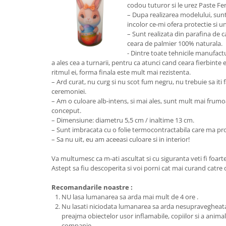
codou tuturor si le urez Paste Feri
– Dupa realizarea modelului, sunt
incolor ce-mi ofera protectie si un 
– Sunt realizata din parafina de ca
ceara de palmier 100% naturala.
- Dintre toate tehnicile manufact
a ales cea a turnarii, pentru ca atunci cand ceara fierbinte 
ritmul ei, forma finala este mult mai rezistenta.
– Ard curat, nu curg si nu scot fum negru, nu trebuie sa iti 
ceremoniei.
– Am o culoare alb-intens, si mai ales, sunt mult mai frum
conceput.
– Dimensiune: diametru 5,5 cm / inaltime 13 cm.
– Sunt imbracata cu o folie termocontractabila care ma pr
– Sa nu uit, eu am aceeasi culoare si in interior!
Va multumesc ca m-ati ascultat si cu siguranta veti fi foarte 
Astept sa fiu descoperita si voi porni cat mai curand catr
Recomandarile noastre :
NU lasa lumanarea sa arda mai mult de 4 ore .
Nu lasati niciodata lumanarea sa arda nesupravegheata
preajma obiectelor usor inflamabile, copiilor si a anima
companie.