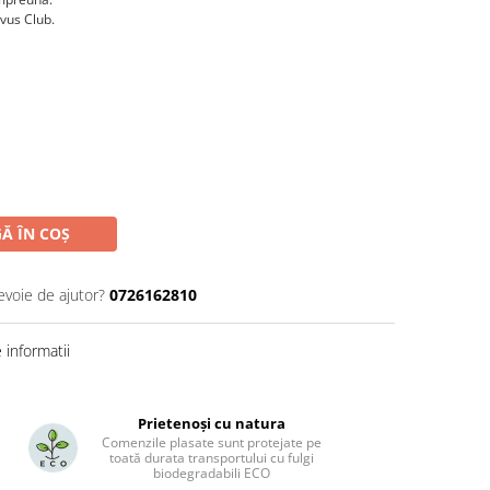
rvus Club.
Ă ÎN COȘ
evoie de ajutor?
0726162810
informatii
Prietenoși cu natura
Comenzile plasate sunt protejate pe
toată durata transportului cu fulgi
biodegradabili ECO