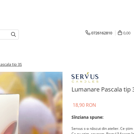
0726162810
0,00
scala tip 3S
Lumanare Pascala tip 
18,90 RON
Sînziana spune:
Servus s-a născut din atelier. Ce știm 
Ce nu știm, spunem. Restul îl facem 