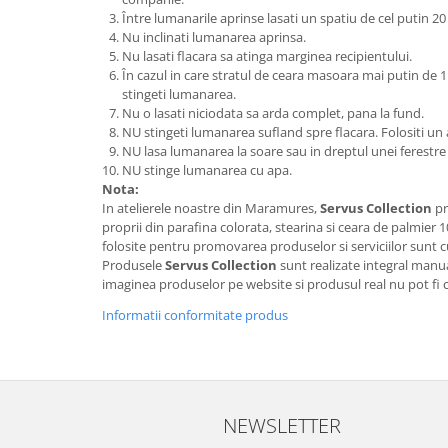
Între lumanarile aprinse lasati un spatiu de cel putin 20
Nu inclinati lumanarea aprinsa.
Nu lasati flacara sa atinga marginea recipientului.
În cazul in care stratul de ceara masoara mai putin de 1
stingeti lumanarea.
Nu o lasati niciodata sa arda complet, pana la fund.
NU stingeti lumanarea sufland spre flacara. Folositi un
NU lasa lumanarea la soare sau in dreptul unei ferestre
NU stinge lumanarea cu apa.
Nota:
In atelierele noastre din Maramures,
Servus Collection
pr
proprii din parafina colorata, stearina si ceara de palmier 
folosite pentru promovarea produselor si serviciilor sunt cu
Produsele
Servus Collection
sunt realizate integral manua
imaginea produselor pe website si produsul real nu pot fi 
Informatii conformitate produs
NEWSLETTER