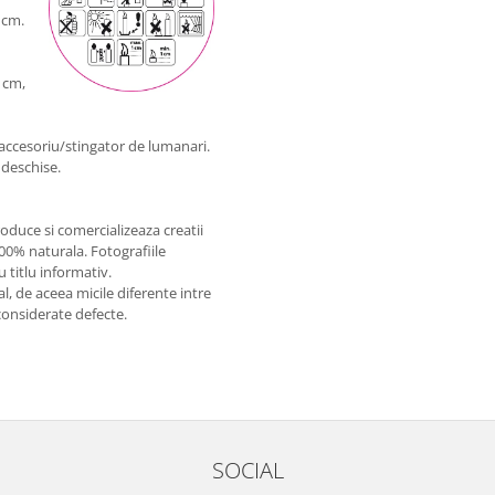
 cm.
 cm,
 accesoriu/stingator de lumanari.
 deschise.
oduce si comercializeaza creatii
100% naturala. Fotografiile
 titlu informativ.
l, de aceea micile diferente intre
considerate defecte.
SOCIAL