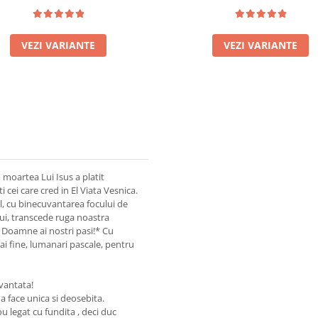
VEZI VARIANTE
VEZI VARIANTE
moartea Lui Isus a platit
cei care cred in El Viata Vesnica.
l, cu binecuvantarea focului de
lui, transcede ruga noastra
Doamne ai nostri pasi!* Cu
i fine, lumanari pascale, pentru
vantata!
a face unica si deosebita.
 legat cu fundita , deci duc