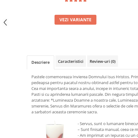
VEZI VARIANTE
Caracteristici
Review-uri
(0)
Descriere
Pastele comemoreaza Invierea Domnului Isus Hristos. Prin 
pedeapsa pentru pacatul nostru obtinand astfel pentru toti 
Cea mai importanta seara a anului, incepe in intuneric tota
Pasti si cu aprinderea lumanarii pascale. Din negura timpu
arzatoare: *Lumineaza Doamne a noastra cale, Lumineaza 
smerenie, Servus din Maramures ofera o selectie de cele ma
a sarbatori aceasta ceremonie sacra.
- Servus, sunt o lumanare binecu
– Sunt finisata manual, ceea ce m
- Am imprimat un Iepuras cu un ou