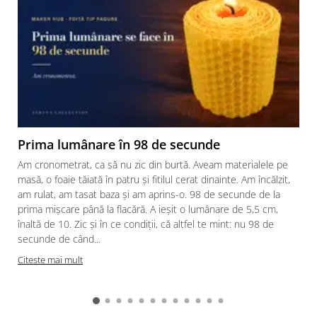
Prima lumânare în 98 de secunde
Am cronometrat, ca să nu zic din burtă. Aveam materialele pe
masă, o foaie tăiată în patru și fitilul cerat dinainte. Am încălzit,
am rulat, am tasat baza și am aprins-o. 98 de secunde de la
prima mișcare până la flacără. A ieșit o lumânare de 5,5 cm,
înaltă de 10. Zic și în ce condiții, că altfel te mint: nu 98 de
secunde de când...
Citeste mai mult