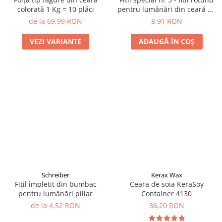
colorată 1 Kg = 10 plăci
pentru lumânări din ceară de
albine
de la 69,99 RON
8,91 RON
VEZI VARIANTE
ADAUGĂ ÎN COȘ
Schreiber
Kerax Wax
Fitil împletit din bumbac
Ceara de soia KeraSoy
pentru lumânări pillar
Container 4130
de la 4,52 RON
36,20 RON