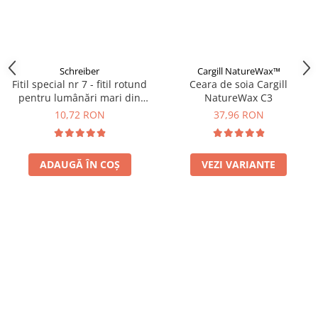
Schreiber
Cargill NatureWax™
Fitil special nr 7 - fitil rotund
Ceara de soia Cargill
pentru lumânări mari din
NatureWax C3
ceară de albine
10,72 RON
37,96 RON
ADAUGĂ ÎN COȘ
VEZI VARIANTE