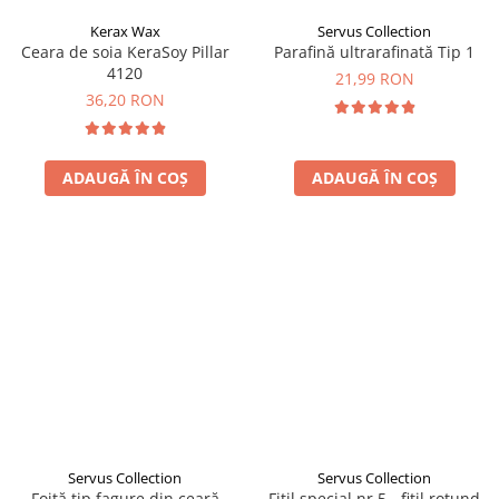
Kerax Wax
Servus Collection
Ceara de soia KeraSoy Pillar
Parafină ultrarafinată Tip 1
4120
21,99 RON
36,20 RON
ADAUGĂ ÎN COȘ
ADAUGĂ ÎN COȘ
Servus Collection
Servus Collection
Foiță tip fagure din ceară
Fitil special nr 5 - fitil rotund