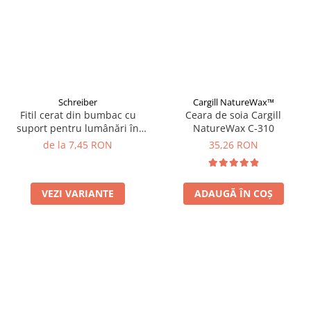
Schreiber
Cargill NatureWax™
Fitil cerat din bumbac cu
Ceara de soia Cargill
suport pentru lumânări în
NatureWax C-310
recipient
de la 7,45 RON
35,26 RON
VEZI VARIANTE
ADAUGĂ ÎN COȘ