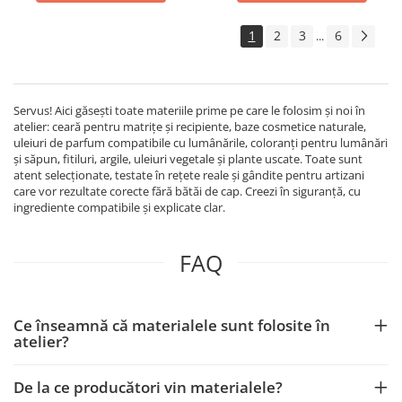
1
2
3
6
...
Servus! Aici găsești toate materiile prime pe care le folosim și noi în
atelier: ceară pentru matrițe și recipiente, baze cosmetice naturale,
uleiuri de parfum compatibile cu lumânările, coloranți pentru lumânări
și săpun, fitiluri, argile, uleiuri vegetale și plante uscate. Toate sunt
atent selecționate, testate în rețete reale și gândite pentru artizani
care vor rezultate corecte fără bătăi de cap. Creezi în siguranță, cu
ingrediente compatibile și explicate clar.
FAQ
Ce înseamnă că materialele sunt folosite în
atelier?
De la ce producători vin materialele?