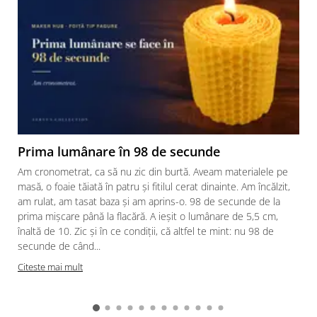
Prima lumânare în 98 de secunde
Am cronometrat, ca să nu zic din burtă. Aveam materialele pe
masă, o foaie tăiată în patru și fitilul cerat dinainte. Am încălzit,
am rulat, am tasat baza și am aprins-o. 98 de secunde de la
prima mișcare până la flacără. A ieșit o lumânare de 5,5 cm,
înaltă de 10. Zic și în ce condiții, că altfel te mint: nu 98 de
secunde de când...
Citeste mai mult