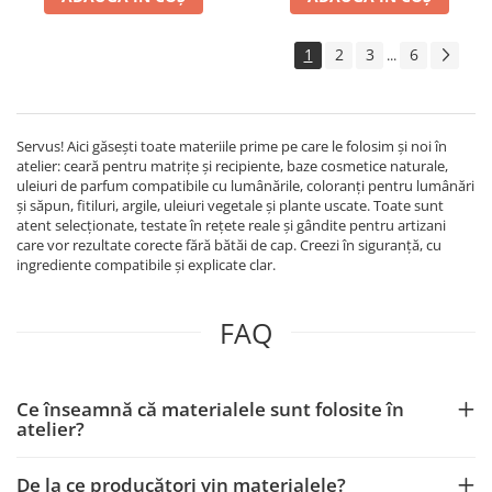
1
2
3
6
...
Servus! Aici găsești toate materiile prime pe care le folosim și noi în
atelier: ceară pentru matrițe și recipiente, baze cosmetice naturale,
uleiuri de parfum compatibile cu lumânările, coloranți pentru lumânări
și săpun, fitiluri, argile, uleiuri vegetale și plante uscate. Toate sunt
atent selecționate, testate în rețete reale și gândite pentru artizani
care vor rezultate corecte fără bătăi de cap. Creezi în siguranță, cu
ingrediente compatibile și explicate clar.
FAQ
Ce înseamnă că materialele sunt folosite în
atelier?
De la ce producători vin materialele?