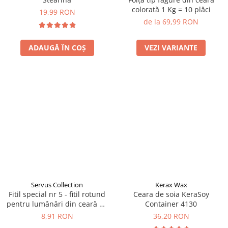
colorată 1 Kg = 10 plăci
19,99 RON
de la 69,99 RON
ADAUGĂ ÎN COȘ
VEZI VARIANTE
Servus Collection
Kerax Wax
Fitil special nr 5 - fitil rotund
Ceara de soia KeraSoy
pentru lumânări din ceară de
Container 4130
albine
8,91 RON
36,20 RON