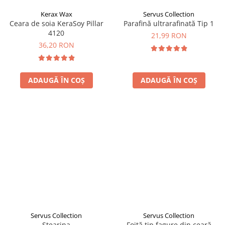
Kerax Wax
Servus Collection
Ceara de soia KeraSoy Pillar
Parafină ultrarafinată Tip 1
4120
21,99 RON
36,20 RON
ADAUGĂ ÎN COȘ
ADAUGĂ ÎN COȘ
Servus Collection
Servus Collection
Stearina
Foiță tip fagure din ceară