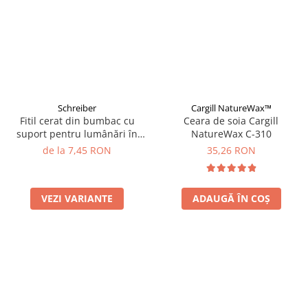
Schreiber
Cargill NatureWax™
Fitil cerat din bumbac cu
Ceara de soia Cargill
suport pentru lumânări în
NatureWax C-310
recipient
de la 7,45 RON
35,26 RON
VEZI VARIANTE
ADAUGĂ ÎN COȘ