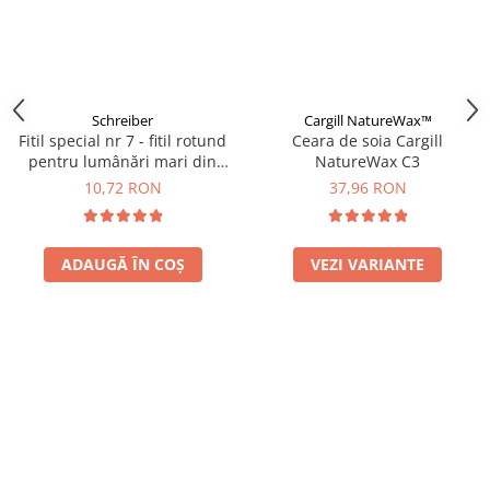
Schreiber
Cargill NatureWax™
Fitil special nr 7 - fitil rotund
Ceara de soia Cargill
pentru lumânări mari din
NatureWax C3
ceară de albine
10,72 RON
37,96 RON
ADAUGĂ ÎN COȘ
VEZI VARIANTE