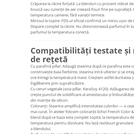
Crăparea la răcire forțată: La blenduri cu procent ridicat de
bruscă sau curenții de aer creează fisuri fine pe suprafață. 
temperatura camerei, fără variații termice.
Mirosul la topire: FDS-ul oficial confirmă un miros ușor de t
Dispare complet la răcire. Nu distorsionează parfumul în l
parfumul la temperatura corectă.
Compatibilități testate ș
de rețetă
Cu parafină pillar: Adaugă stearina după ce parafina este 
construiește baia fierbinte, stearina intră ulterior și se inte
ore întregi la temperatură mare. Creștem astfel duritatea și
îngălbenire prin supraîncălzire.
Cu ceruri vegetale (soia pillar, KeraSoy 4120): Adăugarea d
crește punctul de solidificare al amestecului și îmbunătă
din matrițe de silicon.
Coloranți: Stearina amplifică intensitatea culorilor — o ce
mai curat. În atelier folosim coloranții lichizi French Color
blend după ce baza este complet topită, la temperatura de 
temperatura pentru dizolvare. Nu lasă reziduuri granulare 
a blendului.