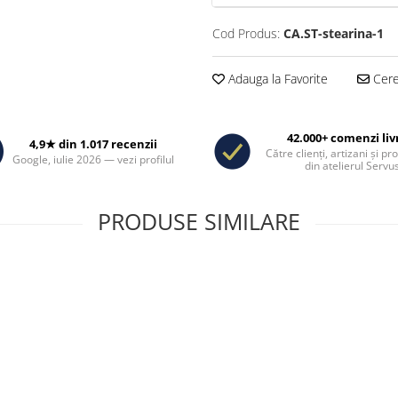
Cod Produs:
CA.ST-stearina-1
Adauga la Favorite
Cere 
42.000+ comenzi liv
4,9★ din 1.017 recenzii
Către clienți, artizani și pr
Google, iulie 2026 — vezi profilul
din atelierul Servus
PRODUSE SIMILARE