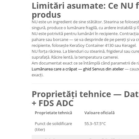
Limitări asumate: Ce NU f
produs
NU este un ingredient de sine stătător. Stearina se foloseș
singură, produce o lumânare fragilă, cu ardere instabilă și 
NU este potrivită pentru lumânări în recipiente. Contracția
pahare sau borcane — se va desprinde de pe pereți și va cre
recipiente, folosește KeraSoy Container 4130 sau Keragel.
NU forța răcirea. La blenduri cu stearină, frigiderul sau cure
suprafață. Răcire lentă, la temperatura camerei.
Am documentat exact ce se întâmplă când parametrii de răc
Lumânarea care a crăpat — ghid Servus din atelier
— cauze 
exacți.
Proprietăți tehnice — Dat
+ FDS ADC
Proprietate tehnică
Valoare oficială
Punct de solidificare
55.3–57.5°C
(titer)