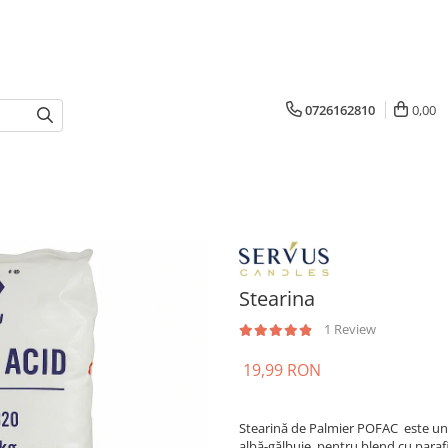
0726162810
0,00
Stearina
1 Review
19,99 RON
Stearină de Palmier POFAC este un ad
albă-gălbuie, pentru blend cu parafi