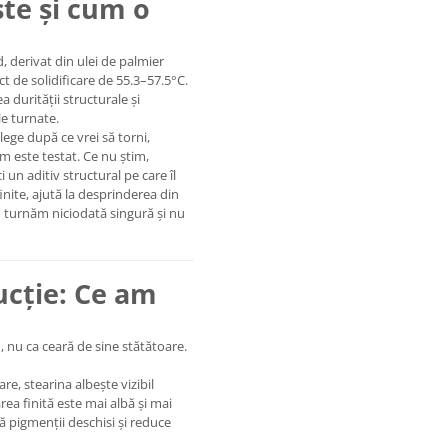
ste și cum o
, derivat din ulei de palmier
t de solidificare de 55.3–57.5°C.
 durității structurale și
e turnate.
ege după ce vrei să torni,
m este testat. Ce nu știm,
un aditiv structural pe care îl
finite, ajută la desprinderea din
o turnăm niciodată singură și nu
cție: Ce am
, nu ca ceară de sine stătătoare.
re, stearina albește vizibil
ea finită este mai albă și mai
ă pigmenții deschisi și reduce