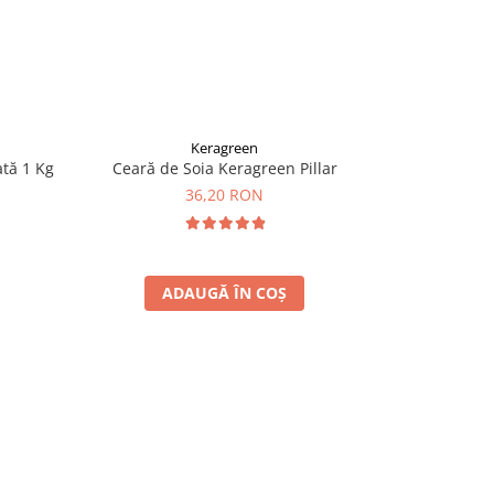
Keragreen
ată 1 Kg
Ceară de Soia Keragreen Pillar
Ceara de soi
36,20 RON
ADAUGĂ ÎN COȘ
A