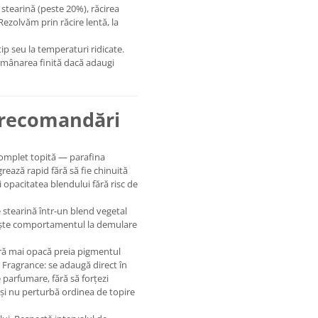
 stearină (peste 20%), răcirea
Rezolvăm prin răcire lentă, la
ip seu la temperaturi ridicate.
umânarea finită dacă adaugi
i recomandări
complet topită — parafina
grează rapid fără să fie chinuită
 opacitatea blendului fără risc de
e stearină într-un blend vegetal
țește comportamentul la demulare
ară mai opacă preia pigmentul
 & Fragrance: se adaugă direct în
parfumare, fără să forțezi
și nu perturbă ordinea de topire