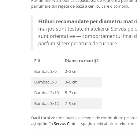
Parfumare: Nu modifică capacitatea de reținere a parfumul
parfumare din rețeta de bază a cerii cu care o combini.
Fitiluri recomandate per diametru matri
mai jos sunt testate în atelierul Servus pe 
sunt orientative — comportamentul final d
parfum și temperatura de turnare.
Fitil
Diametru matriță
Bumbac 3x6
2–3 cm
Bumbac 3x8
3–5 cm
Bumbac 3x10
5–7 cm
Bumbac 3x12
7–9 cm
Dacă torni volume mari și ai nevoie de continuitate pe stoc ș
așteptăm în
Servus Club
— spațiul dedicat atelierelor care