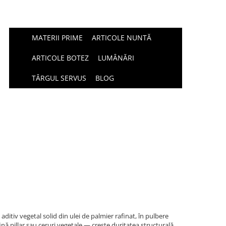
MATERII PRIME
ARTICOLE NUNTĂ
ARTICOLE BOTEZ
LUMÂNĂRI
TÂRGUL SERVUS
BLOG
itiv vegetal solid din ulei de palmier rafinat, în pulbere
nă pillar sau ceruri vegetale — crește duritatea structurală,