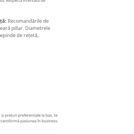
ui. Respectă intervalul de
ță:
Recomandările de
ceară pillar. Diametrele
epinde de rețetă,
i prețuri preferențiale la bax, te
 transformă pasiunea în business.