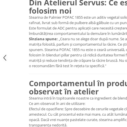
Din Atelierul Servus: Ce e
folosim noi
Stearina de Palmier POFAC 1855 este un aditiv vegetal solid
rafinat, livrat sub formă de pulbere albă-gălbuie cu un punc
Este formulat de ADC pentru aplicații care necesită creșterea
îmbunătățirea comportamentului la demulare în lumânăril
Sînziana spune:
„Ceara nu se alege doar după nume. Se al
matrița folosită, parfum și comportamentul la răcire. Ce ști
spunem. Stearina POFAC 1855 nu este o ceară universală, ci 
folosim în blenduri pillar pentru că ridică duritatea formei 
matriță și reduce tendința de crăpare la răcire bruscă. Nu 
o recomandăm fără test în rețeta ta specifică."
Comportamentul în produ
observat în atelier
Stearina intră în topitoarele noastre ca ingredient de blend
Ce am observat în ani de utilizare:
Efectul de opacifiere: Spre deosebire de cerurile vegetale cla
amestecul. Cu cât procentul este mai mare, cu atât lumânar
opacă. Dacă vrei nuanțe pastelate curate, stearina amplific
transparența nedorită.