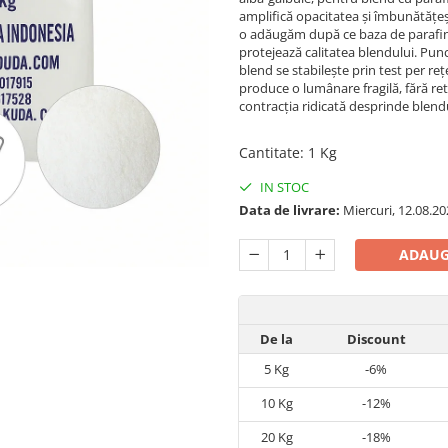
amplifică opacitatea și îmbunătățe
o adăugăm după ce baza de parafin
protejează calitatea blendului. Pun
blend se stabilește prin test per re
produce o lumânare fragilă, fără re
contracția ridicată desprinde blendu
Cantitate
:
1 Kg
IN STOC
Data de livrare:
Miercuri, 12.08.20
ADAUG
De la
Discount
5
Kg
-6%
10
Kg
-12%
20
Kg
-18%