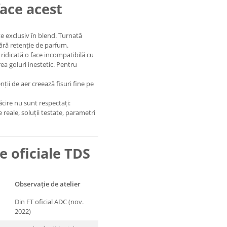
ace acest
te exclusiv în blend. Turnată
fără retenție de parfum.
 ridicată o face incompatibilă cu
a goluri inestetic. Pentru
nții de aer creează fisuri fine pe
ire nu sunt respectați:
reale, soluții testate, parametri
e oficiale TDS
Observație de atelier
Din FT oficial ADC (nov.
2022)