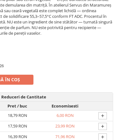
ște demularea din matriță. În atelierul Servus din Maramureș
ă sau ceară vegetală este complet lichidă — ordinea
ct de solidificare 55,3–57,5°C conform FT ADC. Procentul în
țetă. NU este un ingredient de sine stătător — turnată singură
tenție de parfum. NU este potrivită pentru recipiente —
rile de pereții vaselor.
26
Ă ÎN COȘ
Reduceri de Cantitate
Pret
/ buc
Economisesti
+
18,79 RON
6,00 RON
+
17,59 RON
23,99 RON
+
16,39 RON
71,96 RON