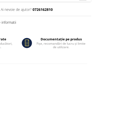
Ai nevoie de ajutor?
0726162810
informatii
rate
Documentație pe produs
oducători,
Fișe, recomandări de lucru și limite
.
de utilizare.