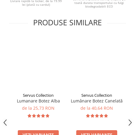
Livrare rapidă la locker, de la 19.99
toată durata transportului cu fulgi
lei (plată cu cardul)
biodegradabili ECO
PRODUSE SIMILARE
Servus Collection
Servus Collection
Lumanare Botez Alba
Lumânare Botez Canelată
Lu
de la 25,73 RON
de la 40,64 RON
VEZI VARIANTE
VEZI VARIANTE