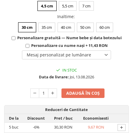
4,5 cm
5,5 cm
7 cm
Inaltime
:
30 cm
35 cm
40 cm
50 cm
60 cm
Personalizare gratuită — Nume bebe și data botezului
Personalizare cu nume nași + 11,43 RON
Mesaj personalizat pe lumânare
IN STOC
Data de livrare:
Joi, 13.08.2026
ADAUGĂ ÎN COȘ
Reduceri de Cantitate
De la
Discount
Pret
/ buc
Economisesti
+
5
buc
-6%
30,30 RON
9,67 RON