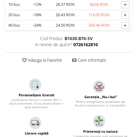
+
10
buc
-12%
28,37 RON
38,68 RON
+
20
buc
-18%
26,43 RON
116,05 RON
+
40
buc
-24%
24,50 RON
309,46 RON
Cod Produs:
B1030.B76-SV
Ai nevoie de ajutor?
0726162810
Adauga la Favorite
Cere informatii
Personalizam Gratuit
Garanția „Nu-i bai”
Lumânările Servus cu Nume Miri +
Pentru integritatea produselor pe
dată eveniment si/sau Nume Botez +
durata transportului și manipulării
dată eveniment.
Prietenoși cu natura
Livrare rapidă
Comenzile plasate sunt protejate pe