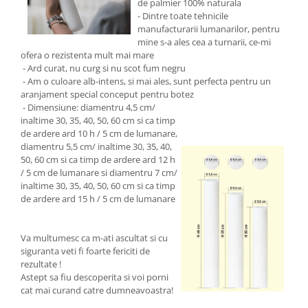
de palmier 100% naturala
- Dintre toate tehnicile
manufacturarii lumanarilor, pentru
mine s-a ales cea a turnarii, ce-mi
ofera o rezistenta mult mai mare
- Ard curat, nu curg si nu scot fum negru
- Am o culoare alb-intens, si mai ales, sunt perfecta pentru un
aranjament special conceput pentru botez
- Dimensiune: diamentru 4,5 cm/
inaltime 30, 35, 40, 50, 60 cm si ca timp
de ardere ard 10 h / 5 cm de lumanare,
diamentru 5,5 cm/ inaltime 30, 35, 40,
50, 60 cm si ca timp de ardere ard 12 h
/ 5 cm de lumanare si diamentru 7 cm/
inaltime 30, 35, 40, 50, 60 cm si ca timp
de ardere ard 15 h / 5 cm de lumanare
Va multumesc ca m-ati ascultat si cu
siguranta veti fi foarte fericiti de
rezultate !
Astept sa fiu descoperita si voi porni
cat mai curand catre dumneavoastra!