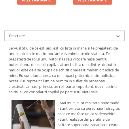
Descriere
Servus! Stiu de ce esti aici, esti cu lista in mana si te pregatesti de
unul dintre cele mai importante evenimente din viata ta. Te
pregatesti de rolul unui viitor nas sau viitoare nasa pentru
botezul unui deosebit copil, si atunci stii ca una dintre atributiile
nasilor este de a se ocupa de achizitionarea lumanarilor: adica de
mine. Eu sunt lumanarea cu un impact puternic in simbolistica
botezului, reprezint lumina primita in suflet de proaspatul
crestinat, iar nasii primesc un rol foarte important, devin parinti
spirituali ce vor calauzi copilul pe parcursul vietii sale.
- Mai mult, sunt realizata handmade
- Sunt ornata cu personaje indragite,
ceea ce ma face unica si deosebita.
- Sunt realizate din parafina de
calitate superioara, stearina si ceara