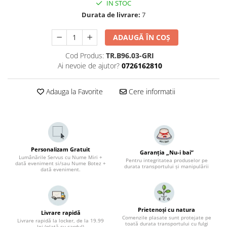
IN STOC
Durata de livrare:
7
ADAUGĂ ÎN COȘ
Cod Produs:
TR.B96.03-GRI
Ai nevoie de ajutor?
0726162810
Adauga la Favorite
Cere informatii
Personalizam Gratuit
Garanția „Nu-i bai”
Lumânările Servus cu Nume Miri +
Pentru integritatea produselor pe
dată eveniment si/sau Nume Botez +
durata transportului și manipulării
dată eveniment.
Prietenoși cu natura
Livrare rapidă
Comenzile plasate sunt protejate pe
Livrare rapidă la locker, de la 19.99
toată durata transportului cu fulgi
lei (plată cu cardul)