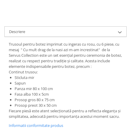
Descriere
Trusoul pentru botez imprimat cu ingeras cu rosu, cu 6 piese, cu
mesaj " Cu mult drag de la nasi azi m-am increstinat" de la
Servus Collection este un set esențial pentru ceremonia de botez,
realizat cu respect pentru tradiție și calitate. Acesta include
elemente indispensabile pentru botez, precum :
Continut trusou:
Sticluta mir
Sapun
Panza mir 80 x 100 cm
Fasa alba 100 x 5cm
Prosop gros 80 x 75 cm
Prosop preot 30 x 50 cm
Fiecare piesă este atent selecționată pentru a reflecta eleganța și
simplitatea, adecvată pentru importanța acestui moment sacru.
Informatii conformitate produs