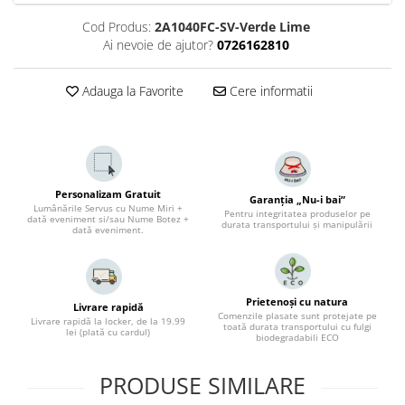
Cod Produs:
2A1040FC-SV-Verde Lime
Ai nevoie de ajutor?
0726162810
Adauga la Favorite
Cere informatii
Personalizam Gratuit
Garanția „Nu-i bai”
Lumânările Servus cu Nume Miri +
Pentru integritatea produselor pe
dată eveniment si/sau Nume Botez +
durata transportului și manipulării
dată eveniment.
Prietenoși cu natura
Livrare rapidă
Comenzile plasate sunt protejate pe
Livrare rapidă la locker, de la 19.99
toată durata transportului cu fulgi
lei (plată cu cardul)
biodegradabili ECO
PRODUSE SIMILARE