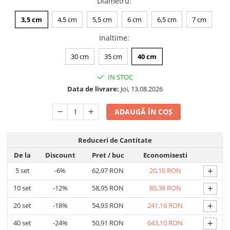
Diametru
:
3,5 cm
4,5 cm
5,5 cm
6 cm
6,5 cm
7 cm
Inaltime
:
30 cm
35 cm
40 cm
IN STOC
Data de livrare:
Joi, 13.08.2026
ADAUGĂ ÎN COȘ
Reduceri de Cantitate
De la
Discount
Pret
/ buc
Economisesti
+
5
set
-6%
62,97 RON
20,10 RON
+
10
set
-12%
58,95 RON
80,39 RON
+
20
set
-18%
54,93 RON
241,16 RON
+
40
set
-24%
50,91 RON
643,10 RON