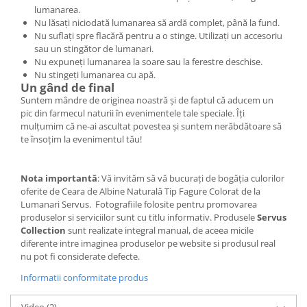
lumanarea.
Nu lăsați niciodată lumanarea să ardă complet, până la fund.
Nu suflați spre flacără pentru a o stinge. Utilizați un accesoriu
sau un stingător de lumanari.
Nu expuneți lumanarea la soare sau la ferestre deschise.
Nu stingeți lumanarea cu apă.
Un gând de final
Suntem mândre de originea noastră și de faptul că aducem un
pic din farmecul naturii în evenimentele tale speciale. Îți
mulțumim că ne-ai ascultat povestea și suntem nerăbdătoare să
te însoțim la evenimentul tău!
Nota importantă
: Vă invităm să vă bucurați de bogăția culorilor
oferite de Ceara de Albine Naturală Tip Fagure Colorat de la
Lumanari Servus. Fotografiile folosite pentru promovarea
produselor si serviciilor sunt cu titlu informativ. Produsele
Servus
Collection
sunt realizate integral manual, de aceea micile
diferente intre imaginea produselor pe website si produsul real
nu pot fi considerate defecte.
Informatii conformitate produs
Video
(2)