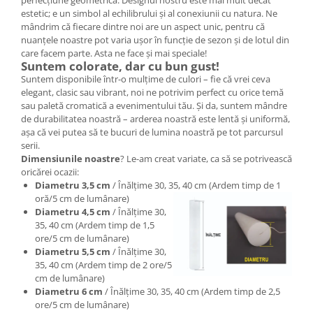
estetic; e un simbol al echilibrului și al conexiunii cu natura. Ne
mândrim că fiecare dintre noi are un aspect unic, pentru că
nuanțele noastre pot varia ușor în funcție de sezon și de lotul din
care facem parte. Asta ne face și mai speciale!
Suntem colorate, dar cu bun gust!
Suntem disponibile într-o mulțime de culori – fie că vrei ceva
elegant, clasic sau vibrant, noi ne potrivim perfect cu orice temă
sau paletă cromatică a evenimentului tău. Și da, suntem mândre
de durabilitatea noastră – arderea noastră este lentă și uniformă,
așa că vei putea să te bucuri de lumina noastră pe tot parcursul
serii.
Dimensiunile noastre
? Le-am creat variate, ca să se potrivească
oricărei ocazii:
Diametru 3,5 cm
/ Înălțime 30, 35, 40 cm (Ardem timp de 1
oră/5 cm de lumânare)
Diametru 4,5 cm
/ Înălțime 30,
35, 40 cm (Ardem timp de 1,5
ore/5 cm de lumânare)
Diametru 5,5 cm
/ Înălțime 30,
35, 40 cm (Ardem timp de 2 ore/5
cm de lumânare)
Diametru 6 cm
/ Înălțime 30, 35, 40 cm (Ardem timp de 2,5
ore/5 cm de lumânare)