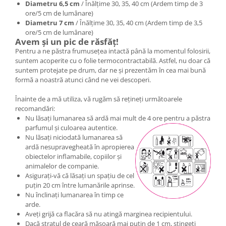
Diametru 6,5 cm
/ Înălțime 30, 35, 40 cm (Ardem timp de 3
ore/5 cm de lumânare)
Diametru 7 cm
/ Înălțime 30, 35, 40 cm (Ardem timp de 3,5
ore/5 cm de lumânare)
Avem și un pic de răsfăț!
Pentru a ne păstra frumusețea intactă până la momentul folosirii,
suntem acoperite cu o folie termocontractabilă. Astfel, nu doar că
suntem protejate pe drum, dar ne și prezentăm în cea mai bună
formă a noastră atunci când ne vei descoperi.
Înainte de a mă utiliza, vă rugăm să rețineți următoarele
recomandări:
Nu lăsați lumanarea să ardă mai mult de 4 ore pentru a păstra
parfumul și culoarea autentice.
Nu lăsați niciodată lumanarea să
ardă nesupravegheată în apropierea
obiectelor inflamabile, copiilor și
animalelor de companie.
Asigurați-vă că lăsați un spațiu de cel
puțin 20 cm între lumanările aprinse.
Nu înclinați lumanarea în timp ce
arde.
Aveți grijă ca flacăra să nu atingă marginea recipientului.
Dacă stratul de ceară măsoară mai puțin de 1 cm, stingeti