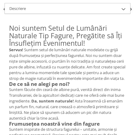
Descriere
Noi suntem Setul de Lumânări
Naturale Tip Fagure, Pregătite să Îți
Însuflețim Evenimentul!
Servus!
Suntem setul de lumânări naturale modelate cu grijă
după frumusețea și perfecțiunea fagurelui. Noi nu suntem doar
niște simple accesorii, ci purtăm în noi tradiția și naturalețea cerii
pure de albine, infuzată cu nuanțe delicate. Am fost create special
pentru a lumina momentele tale speciale și pentru a aduce un
strop de magie naturală în evenimentele importante din viața ta.
De ce să ne alegi pe noi?
Suntem făcute din ceară de albine pură, venită direct din inima
Transilvaniei, de la apicultori dedicați care ne oferă cele mai bune
ingrediente.
Da, suntem naturale!
Asta înseamnă că emanăm
un parfum fin, natural, care creează o atmosferă primitoare și
liniștită. Ne place să spunem că aducem un pic din natura
autentică chiar la tine acasă.
Frumusețea noastră vine din fagure
Suntem inspirate de structura fagurelui – unitate, armonie și
perfecțiune geometrică. Designul nostru este mai mult decât