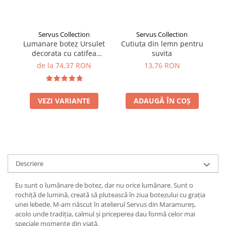
Servus Collection
Servus Collection
Lumanare botez Ursulet
Cutiuta din lemn pentru
Lu
decorata cu catifea
suvita
albastra
de la 74,37 RON
13,76 RON
VEZI VARIANTE
ADAUGĂ ÎN COȘ
Descriere
Eu sunt o lumânare de botez, dar nu orice lumânare. Sunt o
rochiță de lumină, creată să plutească în ziua botezului cu grația
unei lebede. M-am născut în atelierul Servus din Maramureș,
acolo unde tradiția, calmul și priceperea dau formă celor mai
speciale momente din viață.