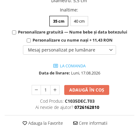
Diametru
:
5,5 cm
Inaltime
:
35 cm
40 cm
Personalizare gratuită — Nume bebe și data botezului
Personalizare cu nume nași + 11,43 RON
Mesaj personalizat pe lumânare
LA COMANDA
Data de livrare:
Luni, 17.08.2026
ADAUGĂ ÎN COȘ
Cod Produs:
C1035DEC.T03
Ai nevoie de ajutor?
0726162810
Adauga la Favorite
Cere informatii