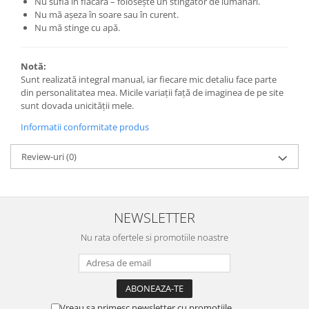
Nu suflă în flacără – folosește un stingător de lumânări.
Nu mă așeza în soare sau în curent.
Nu mă stinge cu apă.
Notă:
Sunt realizată integral manual, iar fiecare mic detaliu face parte
din personalitatea mea. Micile variații față de imaginea de pe site
sunt dovada unicității mele.
Informatii conformitate produs
Review-uri
(0)
NEWSLETTER
Nu rata ofertele si promotiile noastre
Vreau sa primesc newsletter cu promotiile