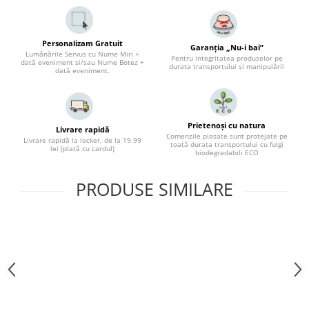
Personalizam Gratuit
Garanția „Nu-i bai”
Lumânările Servus cu Nume Miri +
Pentru integritatea produselor pe
dată eveniment si/sau Nume Botez +
durata transportului și manipulării
dată eveniment.
Prietenoși cu natura
Livrare rapidă
Comenzile plasate sunt protejate pe
Livrare rapidă la locker, de la 19.99
toată durata transportului cu fulgi
lei (plată cu cardul)
biodegradabili ECO
PRODUSE SIMILARE