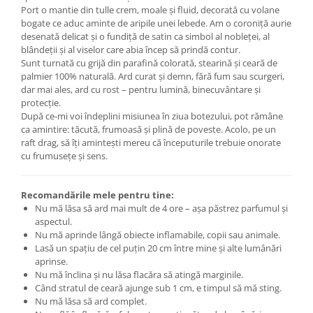
Port o mantie din tulle crem, moale și fluid, decorată cu volane
bogate ce aduc aminte de aripile unei lebede. Am o coroniță aurie
desenată delicat și o fundiță de satin ca simbol al nobleței, al
blândeții și al viselor care abia încep să prindă contur.
Sunt turnată cu grijă din parafină colorată, stearină și ceară de
palmier 100% naturală. Ard curat și demn, fără fum sau scurgeri,
dar mai ales, ard cu rost – pentru lumină, binecuvântare și
protecție.
După ce-mi voi îndeplini misiunea în ziua botezului, pot rămâne
ca amintire: tăcută, frumoasă și plină de poveste. Acolo, pe un
raft drag, să îți amintești mereu că începuturile trebuie onorate
cu frumusețe și sens.
Recomandările mele pentru tine:
Nu mă lăsa să ard mai mult de 4 ore – așa păstrez parfumul și
aspectul.
Nu mă aprinde lângă obiecte inflamabile, copii sau animale.
Lasă un spațiu de cel puțin 20 cm între mine și alte lumânări
aprinse.
Nu mă înclina și nu lăsa flacăra să atingă marginile.
Când stratul de ceară ajunge sub 1 cm, e timpul să mă sting.
Nu mă lăsa să ard complet.