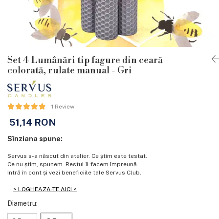
Set 4 Lumânări tip fagure din ceară
colorată, rulate manual - Gri
1 Review
51,14 RON
Sînziana spune:
Servus s-a născut din atelier. Ce știm este testat.
Ce nu știm, spunem. Restul îl facem împreună.
Intră în cont și vezi beneficiile tale Servus Club.
> LOGHEAZA-TE AICI <
Diametru
: