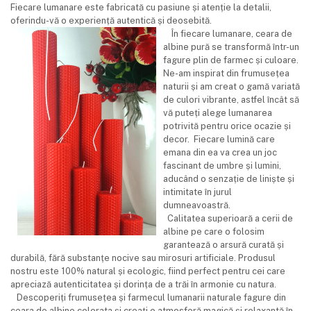
Fiecare lumanare este fabricată cu pasiune și atenție la detalii,
oferindu-vă o experiență autentică și deosebită.
În fiecare lumanare, ceara de
albine pură se transformă într-un
fagure plin de farmec și culoare.
Ne-am inspirat din frumusețea
naturii și am creat o gamă variată
de culori vibrante, astfel încât să
vă puteți alege lumanarea
potrivită pentru orice ocazie și
decor. Fiecare lumină care
emana din ea va crea un joc
fascinant de umbre și lumini,
aducând o senzație de liniște și
intimitate în jurul
dumneavoastră.
Calitatea superioară a cerii de
albine pe care o folosim
garantează o arsură curată și
durabilă, fără substanțe nocive sau mirosuri artificiale. Produsul
nostru este 100% natural și ecologic, fiind perfect pentru cei care
apreciază autenticitatea și dorința de a trăi în armonie cu natura.
Descoperiți frumusețea și farmecul lumanarii naturale fagure din
ceara de albine colorata și creați o atmosferă magică și relaxantă în