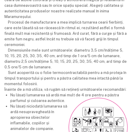
casa dumneavoastră sau în orice spațiu special. Alegeți calitatea și
autenticitatea produselor noastre realizate manual în inima
Maramureșului.
Procesul de manufacturare a mea implică turnarea cearii fierbinți,
care este lăsată să se răcească în ritmul ei, rezultând astfel o formă
finală mult mai rezistentă și frumoasă. Ard curat, fără a curge și fără a
emite fum negru, astfel încât nu trebuie să vă faceți griji în timpul
ceremoniei.
Dimensiunile mele sunt următoarele: diametru 3,5 cm/înălțime 5,
10, 15, 20, 25, 30, 35, 40 cm, ard timp de 1 ora/5 cm de lumanare,
diametru 2,5 cm/înălțime 5, 10, 15, 20, 25, 30, 35, 40 cm, ard timp de
0,5 ore/5 cm de lumanare.
Sunt acoperită cu o folie termocontractabilă pentru a mă proteja în
timpul transportului și pentru a păstra calitatea mea intactă până la
momentul folosirii.
Înainte de a mă utiliza, vă rugăm să rețineți următoarele recomandări:
Nu lăsați lumanarea să ardă mai mult de 4 ore pentru a păstra
parfumul și culoarea autentice.
Nu lăsați niciodată lumanarea să
ardă nesupravegheată în
apropierea obiectelor
inflamabile, copiilor și
animalelor de companie.