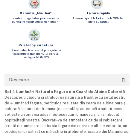
Garanția „Nu-i bai”
Livrare rapidă
Pentru integritatea produselor pe
Livrare rapidă la locker, de la 19.99 lei
durata transportului și manipulării
(plată cu cardul)
Prietenoși cu natura
Comenzile plasate sunt protejate pe
toată durata transportului cu fulgi
biodegradabili ECO
Descriere
Set 4 Lumânări Naturale Fagure din Ceară de Albine Colorată
Descoperiți căldura și strălucirea naturală a tradiției cu setul nostru
de 4 lumânări fagure, meticulos realizate din ceară de albine pură și
colorată. Inspirat de frumusețea simplă și autentică a naturii, acest
set este un omagiu adus meșteșugului românesc și un simbol al
ospitalității noastre. Bucurați-vă de atmosfera caldă și îmbietoare
creată de lumanarea naturala fagure din ceara de albine colorata, un
produs unic realizat cu măiestrie în atelierele noastre din Maramureș.