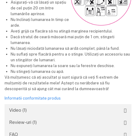
Asigurați-vă că lăsați un spațiu
de cel puțin 20 cm între
lumanările aprinse.
Nu înclinați lumanarea în timp ce
arde.
Aveți grijă ca flacăra să nu atingă marginea recipientului.
Dacă stratul de ceară măsoară mai puțin de 1 cm, stingeti
lumanarea.
Nu lăsați niciodată lumanarea să ardă complet, până la fund.
Nu suflați spre flacără pentru a o stinge. Utilizați un accesoriu sau
un stingător de lumanari.
Nu expuneți lumanarea la soare sau la ferestre deschise.
Nu stingeți lumanarea cu apă.
Vă mulțumesc că ați ascultat și sunt sigură că veți fi extrem de
mulțumiți de rezultatele mele! Aștept cu nerăbdare să fiu
descoperită și să ajung cât mai curând la dumneavoastră!
Informatii conformitate produs
Video
(1)
Review-uri
(1)
FAQ