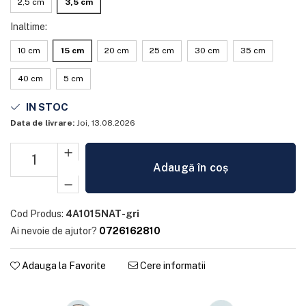
2,5 cm
3,5 cm
Inaltime
:
10 cm
15 cm
20 cm
25 cm
30 cm
35 cm
40 cm
5 cm
IN STOC
Data de livrare:
Joi, 13.08.2026
Adaugă în coș
Cod Produs:
4A1015NAT-gri
Ai nevoie de ajutor?
0726162810
Adauga la Favorite
Cere informatii