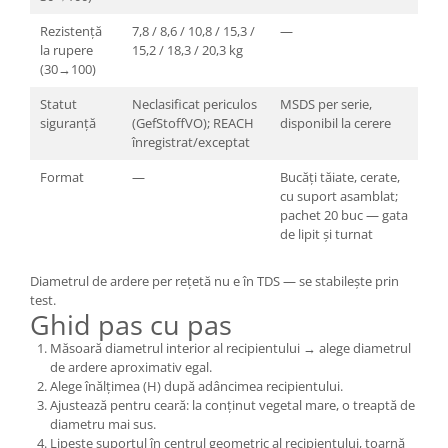
Rezistență
7,8 / 8,6 / 10,8 / 15,3 /
—
la rupere
15,2 / 18,3 / 20,3 kg
(30→100)
Statut
Neclasificat periculos
MSDS per serie,
siguranță
(GefStoffVO); REACH
disponibil la cerere
înregistrat/exceptat
Format
—
Bucăți tăiate, cerate,
cu suport asamblat;
pachet 20 buc — gata
de lipit și turnat
Diametrul de ardere per rețetă nu e în TDS — se stabilește prin
test.
Ghid pas cu pas
Măsoară diametrul interior al recipientului → alege diametrul
de ardere aproximativ egal.
Alege înălțimea (H) după adâncimea recipientului.
Ajustează pentru ceară: la conținut vegetal mare, o treaptă de
diametru mai sus.
Lipește suportul în centrul geometric al recipientului, toarnă