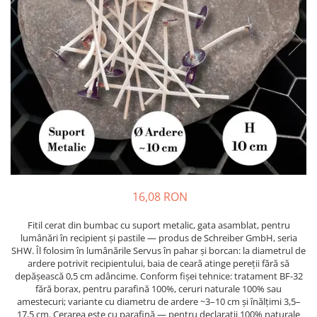
16,08 RON
Fitil cerat din bumbac cu suport metalic, gata asamblat, pentru
lumânări în recipient și pastile — produs de Schreiber GmbH, seria
SHW. Îl folosim în lumânările Servus în pahar și borcan: la diametrul de
ardere potrivit recipientului, baia de ceară atinge pereții fără să
depășească 0,5 cm adâncime. Conform fișei tehnice: tratament BF-32
fără borax, pentru parafină 100%, ceruri naturale 100% sau
amestecuri; variante cu diametru de ardere ~3–10 cm și înălțimi 3,5–
17,5 cm. Cerarea este cu parafină — pentru declarații 100% naturale