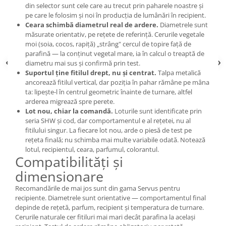
din selector sunt cele care au trecut prin paharele noastre și
pe care le folosim și noi în producția de lumânări în recipient.
Ceara schimbă diametrul real de ardere.
Diametrele sunt
măsurate orientativ, pe rețete de referință. Cerurile vegetale
moi (soia, cocos, rapiță) „strâng" cercul de topire față de
parafină — la conținut vegetal mare, ia în calcul o treaptă de
diametru mai sus și confirmă prin test.
Suportul ține fitilul drept, nu și centrat.
Talpa metalică
ancorează fitilul vertical, dar poziția în pahar rămâne pe mâna
ta: lipește-l în centrul geometric înainte de turnare, altfel
arderea migrează spre perete.
Lot nou, chiar la comandă.
Loturile sunt identificate prin
seria SHW și cod, dar comportamentul e al rețetei, nu al
fitilului singur. La fiecare lot nou, arde o piesă de test pe
rețeta finală; nu schimba mai multe variabile odată. Notează
lotul, recipientul, ceara, parfumul, colorantul.
Compatibilități și
dimensionare
Recomandările de mai jos sunt din gama Servus pentru
recipiente. Diametrele sunt orientative — comportamentul final
depinde de rețetă, parfum, recipient și temperatura de turnare.
Cerurile naturale cer fitiluri mai mari decât parafina la același