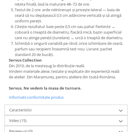
rețeta finală, lasă la maturare 48–72 de ore.
Testul de 2 ore: arde neîntrerupt și privește lateral — baia de
ceară să nu depășească 0,5 cm adâncime verticală și să atingă
uniform pereții.
Citește rezultatul: baie peste 0,5 cm sau pahar fierbinte →
coboară o treaptă de diametru; flacără mică, bazin superficial
care nu atinge pereții (tunelare) → urcă o treaptă de diametru.
Schimbă o singură variabilă pe rând; orice schimbare de ceară,
parfum sau recipient înseamnă test nou. Livrare: pachet
standard 20 de bucăți.
Servus Collection
Din 2010, de la meșteșug la distribuție reală.
Vindem materiale alese, testate și explicate din experiență reală
de atelier. Din Maramureș, pentru ateliere din toată România.
Servus. Ne vedem la masa de turnare.
Informatii conformitate produs
Caracteristici
Video
(15)
Review-uri
(0)