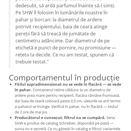
dedesubt, să ardă parfumul înainte să-l simți.
Pe SHW îl folosim în lumânările noastre în
pahar și borcan: la diametrul de ardere
potrivit recipientului, baia de ceară atinge
pereții fără să treacă de jumătate de
centimetru adâncime. Dar diametrul de pe
etichetă e punct de pornire, nu promisiune —
rețeta ta decide. Ce nu am testat, spunem că
trebuie testat."
Comportamentul în producție
Fitilul supradimensionat nu se vede în flacără — se vede
în pahar.
Containerul reține căldura: la un diametru de
ardere prea mare pentru recipient, flacăra rămâne frumoasă,
dar baia de ceară coboară peste 0,5 cm, uleiurile se ard termic
și paharul se încinge. Verifică în pahar, nu în flacără — testul
de 2 ore de mai jos.
Producătorul e cunoscut; filtrul nu se cumpără.
Seria
SHW e produs de catalog Schreiber, disponibil pe piață —
sursa nu e secretă. Ce nu găsești în catalog e filtrul: variantele