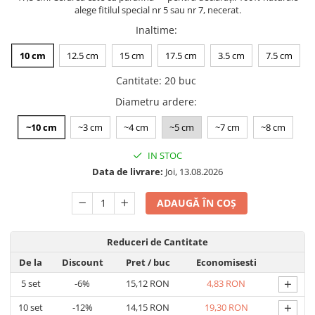
alege fitilul special nr 5 sau nr 7, necerat.
Inaltime
:
10 cm
12.5 cm
15 cm
17.5 cm
3.5 cm
7.5 cm
Cantitate
:
20 buc
Diametru ardere
:
~10 cm
~3 cm
~4 cm
~5 cm
~7 cm
~8 cm
IN STOC
Data de livrare:
Joi, 13.08.2026
ADAUGĂ ÎN COȘ
Reduceri de Cantitate
De la
Discount
Pret
/ buc
Economisesti
+
5
set
-6%
15,12 RON
4,83 RON
+
10
set
-12%
14,15 RON
19,30 RON