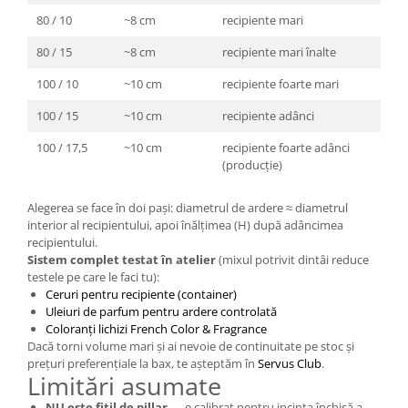
80 / 10
~8 cm
recipiente mari
80 / 15
~8 cm
recipiente mari înalte
100 / 10
~10 cm
recipiente foarte mari
100 / 15
~10 cm
recipiente adânci
100 / 17,5
~10 cm
recipiente foarte adânci
(producție)
Alegerea se face în doi pași: diametrul de ardere ≈ diametrul
interior al recipientului, apoi înălțimea (H) după adâncimea
recipientului.
Sistem complet testat în atelier
(mixul potrivit dintâi reduce
testele pe care le faci tu):
Ceruri pentru recipiente (container)
Uleiuri de parfum pentru ardere controlată
Coloranți lichizi French Color & Fragrance
Dacă torni volume mari și ai nevoie de continuitate pe stoc și
prețuri preferențiale la bax, te așteptăm în
Servus Club
.
Limitări asumate
NU este fitil de pillar
— e calibrat pentru incinta închisă a