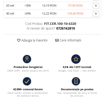
+
20
set
-18%
13,19 RON
57,90 RON
+
40
set
-24%
12,22 RON
154,40 RON
Cod Produs:
FIT.CER.100-10-6320
Ai nevoie de ajutor?
0726162810
Adauga la Favorite
Cere informatii
Producător înregistrat
4,9★ din 1.017 recenzii
CAEN 3299 · atelier propriu din 2010
Google, iulie 2026 — vezi profilul
42.000+ comenzi livrate
Documentație pe produs
Către clienți, artizani și producători,
Fișe, recomandări de lucru și limite
din atelierul Servus.
de utilizare.