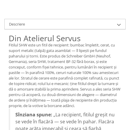
Descriere
Din Atelierul Servus
Fitilul SHW este un fitil de recipient: bumbac împletit, cerat, cu
suport metalic (talpă) gata asamblat — îl lipești pe fundul
paharului și torni. Este produs de Schreiber GmbH (Neuhof,
Germania), seria SHW, tratament BF-32 fără borax, și este
conceput, conform fișei tehnice, pentru lumânări în recipient și
pastile — în parafină 100%, ceruri naturale 100% sau amestecuri
ale lor. Stratul de cerare este parafină complet rafinată, cu punct
de topire ridicat; rolul lui e mecanic: ține fitilul drept la turnare și
dă o amorsare stabilă la prima aprindere. Servus a ales seria SHW
pentru că acoperă, cu două dimensiuni de alegere — diametrul
de ardere și înălțimea — toată plaja de recipiente din producția
proprie, de la votive la borcane adânci.
Sînziana spune:
„La recipient, fitilul greșit nu
se vede în flacără — se vede în pahar. Flacăra
poate arăta impecabil și ceara să fiarbă