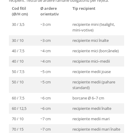
recipient. Testul de ardere rămâne obligatoriu per rețetă.
Cod fitil
Ø ardere
Tip recipient
(Ø/H cm)
orientativ
30 / 3,5
~3 cm
recipiente mini (tealight,
mini-votive)
30 / 10
~3 cm
recipiente mici înalte
40 / 7,5
~4 cm
recipiente mici (borcănele)
40 / 10
~4 cm
recipiente mici–medii
50 / 7,5
~5 cm
recipiente medii joase
50 / 10
~5 cm
recipiente medii (pahare
standard)
60 / 7,5
~6 cm
borcane Ø 6–7 cm
60 / 12,5
~6 cm
recipiente medii înalte
70 / 10
~7 cm
recipiente medii mari
70 / 15
~7 cm
recipiente medii mari înalte