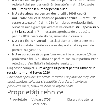
recipientului; pentru lumânări turnate în matriță folosește
fitilul împletit din bumbac pentru pillar
.
NU este alegerea pentru declarații „100% ceară
naturală" sau certificări de produs natural
— stratul de
cerare este parafină și intră în formularea produsului finit,
oricât de mic e gramajul. Alternativa onestă:
Fitilul special nr 5
și
Fitilul special nr 7
— necerate, aprobate de producător
pentru 100% ceară de albine, amorsate în ceara ta.
NU este fitil universal
— același diametru de ardere iese
diferit în rețete diferite; valoarea de pe etichetă e punct de
pornire, nu garanție.
NU se corectează cu parfum
— dacă baia trece de 0,5 cm,
problema e fitilul, nu doza de parfum; mai mult parfum într-o
rețetă supraîncălzită înrăutățește rezultatul.
Diagnostic complet:
Cum alegi fitilul perfect pentru lumânări în
recipiente — ghid Servus 2026.
Chiar dacă specurile sunt clare, rezultatul depinde de recipient,
ceară, parfum, colorant și condițiile de ardere. Înainte de
producție mare, testul de 2 ore pe rețeta finală.
Proprietăți tehnice
Proprietate
Valoare (TDS
Observație atelier
Schreiber)