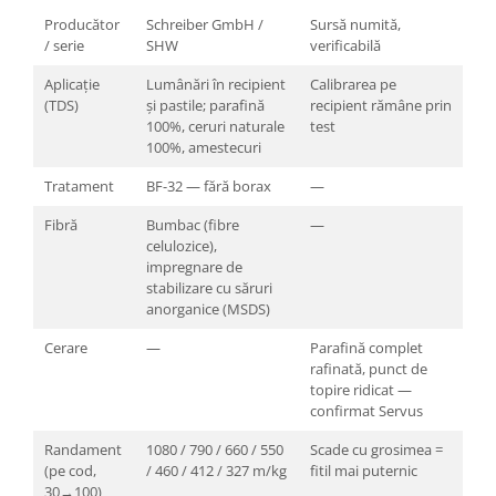
Producător
Schreiber GmbH /
Sursă numită,
/ serie
SHW
verificabilă
Aplicație
Lumânări în recipient
Calibrarea pe
(TDS)
și pastile; parafină
recipient rămâne prin
100%, ceruri naturale
test
100%, amestecuri
Tratament
BF-32 — fără borax
—
Fibră
Bumbac (fibre
—
celulozice),
impregnare de
stabilizare cu săruri
anorganice (MSDS)
Cerare
—
Parafină complet
rafinată, punct de
topire ridicat —
confirmat Servus
Randament
1080 / 790 / 660 / 550
Scade cu grosimea =
(pe cod,
/ 460 / 412 / 327 m/kg
fitil mai puternic
30→100)