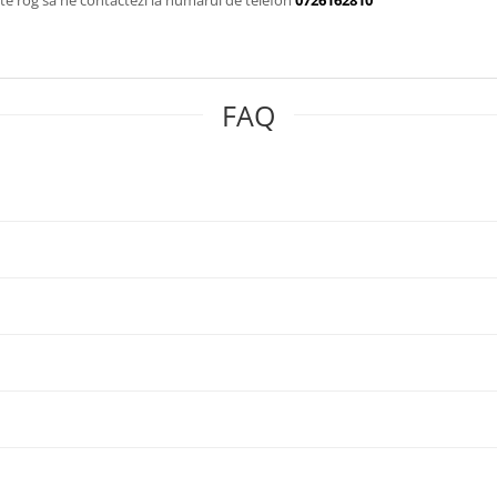
te rog sa ne contactezi la numarul de telefon
0726162810
FAQ