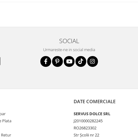
SOCIAL
Urmareste-ne in social media
DATE COMERCIALE
par
SERVUS DOLCE SRL
 Plata
J2010000282245
RO26823302
e Retur
Str Școlii nr 22