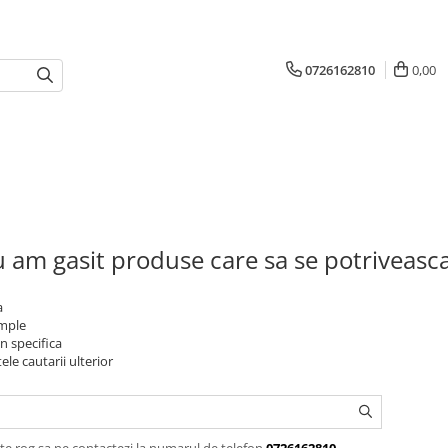
0726162810
0,00
 am gasit produse care sa se potriveasc
a
imple
n specifica
ele cautarii ulterior