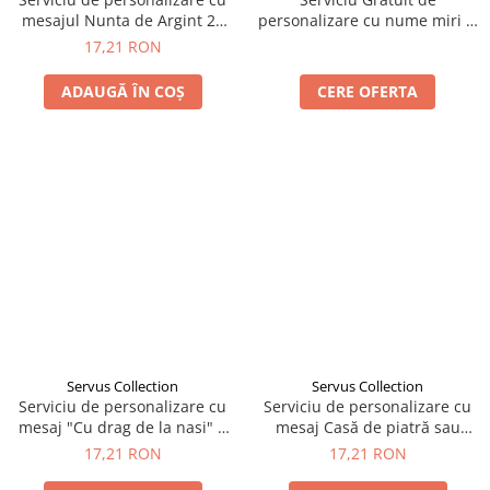
mesajul Nunta de Argint 25
personalizare cu nume miri si
Ani sau Nunta de Aur 50 Ani a
data eveniment a lumanarilor
17,21 RON
lumanarilor de nunta.
de nunta.
ADAUGĂ ÎN COȘ
CERE OFERTA
Servus Collection
Servus Collection
Serviciu de personalizare cu
Serviciu de personalizare cu
mesaj "Cu drag de la nasi" a
mesaj Casă de piatră sau
lumanarilor de nunta
Căsătorie binecuvântată
17,21 RON
17,21 RON