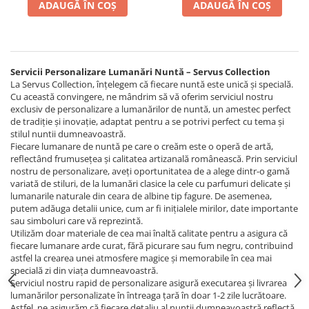
ADAUGĂ ÎN COȘ
ADAUGĂ ÎN COȘ
Servicii Personalizare Lumanări Nuntă – Servus Collection
La Servus Collection, înțelegem că fiecare nuntă este unică și specială.
Cu această convingere, ne mândrim să vă oferim serviciul nostru
exclusiv de personalizare a lumanărilor de nuntă, un amestec perfect
de tradiție și inovație, adaptat pentru a se potrivi perfect cu tema și
stilul nuntii dumneavoastră.
Fiecare lumanare de nuntă pe care o creăm este o operă de artă,
reflectând frumusețea și calitatea artizanală românească. Prin serviciul
nostru de personalizare, aveți oportunitatea de a alege dintr-o gamă
variată de stiluri, de la lumanări clasice la cele cu parfumuri delicate și
lumanarile naturale din ceara de albine tip fagure. De asemenea,
putem adăuga detalii unice, cum ar fi inițialele mirilor, date importante
sau simboluri care vă reprezintă.
Utilizăm doar materiale de cea mai înaltă calitate pentru a asigura că
fiecare lumanare arde curat, fără picurare sau fum negru, contribuind
astfel la crearea unei atmosfere magice și memorabile în cea mai
specială zi din viața dumneavoastră.
Serviciul nostru rapid de personalizare asigură executarea și livrarea
lumanărilor personalizate în întreaga țară în doar 1-2 zile lucrătoare.
Astfel, ne asigurăm că fiecare detaliu al nunții dumneavoastră reflectă