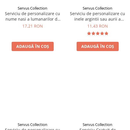
Servus Collection
Servus Collection
Serviciu de personalizare cu
Serviciu de personalizare cu
nume nasi a lumanarilor de
inele argintii sau aurii a
nunta.
lumanarilor de nunta
17,21 RON
11,43 RON
ADAUGĂ ÎN COȘ
ADAUGĂ ÎN COȘ
Servus Collection
Servus Collection
Serviciu de personalizare cu
Serviciu Gratuit de