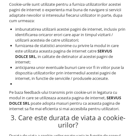
Cookie-urile sunt utilizate pentru a furniza utilizatorilor acestei
pagini de internet o experienta mai buna de navigare si servicii
adaptate nevoilor si interesului fiecarui utilizator in parte, dupa
cum urmeaza:
imbunatatirea utilizarii acestei pagini de internet, inclusiv prin
identificarea oricaror erori care apar in timpul vizitarii /
utilizarii acesteia de catre utilizatori;
furnizarea de statistici anonime cu privire la modul in care
este utilizata aceasta pagina de internet catre
SERVUS
DOLCE SRL
, in calitate de detinator al acestei pagini de
internet;
anticiparea unor eventuale bunuri care vor fi in viitor puse la
dispozitia utilizatorilor prin intermediul acestei pagini de
internet, in functie de serviciile / produsele accesate.
Pe baza feedback-ului transmis prin cookie-uri in legatura cu
modul in care se utilizeaza aceasta pagina de internet,
SERVUS
DOLCE SRL
poate adopta masuri pentru ca aceasta pagina de
internet sa fie mai eficienta si mai accesibila pentru utilizatori.
3. Care este durata de viata a cookie-
urilor?
Durata de viata a cookie-urilor poate varia in functie de scopul