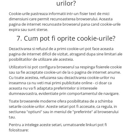
urilor?
Cookie-urile pastreaza informatii intr-un fisier text de mici
dimensiuni care permit recunoasterea browserului. Aceasta
pagina de internet recunoaste browserul pana cand cookie-urile
expira sau sunt sterse.
7. Cum pot fi oprite cookie-urile?
Dezactivarea si refuzul de a primi cookie-uri pot face aceasta
pagina de internet dificil de vizitat, atragand dupa sine limitari ale
posibilitatilor de utilizare ale acesteia.
Utilizatorii isi pot configura browserul sa respinga fisierele cookie
sau sa fie acceptate cookie-uri de la o pagina de internet anume.
Cu toate acestea, refuzarea sau dezactivarea cookie-urilor nu
inseamna ca nu veti mai primi publicitate online - ci doar ca
aceasta nu va fi adaptata preferintelor si interesele
dumneavoastra, evidentiate prin comportamentul de navigare.
Toate browserele moderne ofera posibilitatea de a schimba
setarile cookie-urilor. Aceste setari pot fi accesate, ca regula, in
sectiunea "optiuni" sau in meniul de "preferinte" al browserului
tau.
Pentru a intelege aceste setari, urmatoarele linkuri pot fi
folositoare: