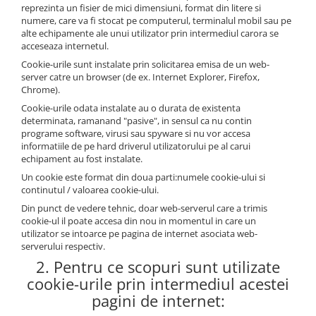
reprezinta un fisier de mici dimensiuni, format din litere si
numere, care va fi stocat pe computerul, terminalul mobil sau pe
alte echipamente ale unui utilizator prin intermediul carora se
acceseaza internetul.
Cookie-urile sunt instalate prin solicitarea emisa de un web-
server catre un browser (de ex. Internet Explorer, Firefox,
Chrome).
Cookie-urile odata instalate au o durata de existenta
determinata, ramanand "pasive", in sensul ca nu contin
programe software, virusi sau spyware si nu vor accesa
informatiile de pe hard driverul utilizatorului pe al carui
echipament au fost instalate.
Un cookie este format din doua parti:numele cookie-ului si
continutul / valoarea cookie-ului.
Din punct de vedere tehnic, doar web-serverul care a trimis
cookie-ul il poate accesa din nou in momentul in care un
utilizator se intoarce pe pagina de internet asociata web-
serverului respectiv.
2. Pentru ce scopuri sunt utilizate
cookie-urile prin intermediul acestei
pagini de internet: