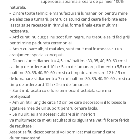
superioara, stearina si ceara de palmier 100%
naturala.
– Dintre toate tehnicile manufacturarii lumanarilor, pentru mine
s-a ales cea a turnarii, pentru ca atunci cand ceara fierbinte este
lasata sa se raceasca in ritmul ei, forma finala este mult mai
rezistenta.
– Ard curat, nu curg si nu scot fum negru, nu trebuie sa iti faci griji
pentri mine pe durata ceremoniei.
– Am o culoare alb, si mai ales, sunt mult mai frumoasa cu un
aranjament special conceput.
– Dimensiune: diamentru 4,5 cm/ inaltime 30, 35, 40, 50, 60 cm si
ca timp de ardere ard 10 h / 5 cm de lumanare, diamentru 5,5 cm/
inaltime 30, 35, 40, 50, 60 cm si ca timp de ardere ard 12 h / 5 cm
de lumanare si diamentru 7 cm/ inaltime 30, 35, 40, 50, 60 cm si ca
timp de ardere ard 15 h / 5 cm de lumanare
– Sunt imbracata cu o folie termocontractabila care ma
protejeaza!
– Am un fitil lung de circa 10 cm pe care decoratorii il folosesc la
agatarea mea de un suport pentru ornare facila.
– Sa nu uit, eu am aceeasi culoare si in interior!
Va multumesc ca m-ati ascultat si cu siguranta veti fi foarte fericiti
de rezultate !
Astept sa fiu descoperita si voi porni cat mai curand catre
dumneavoastra!