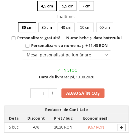
4,5 cm
5,5 cm
7 cm
Inaltime
:
30 cm
35 cm
40 cm
50 cm
60 cm
Personalizare gratuită — Nume bebe și data botezului
Personalizare cu nume nași + 11,43 RON
Mesaj personalizat pe lumânare
IN STOC
Data de livrare:
Joi, 13.08.2026
ADAUGĂ ÎN COȘ
Reduceri de Cantitate
De la
Discount
Pret
/ buc
Economisesti
+
5
buc
-6%
30,30 RON
9,67 RON