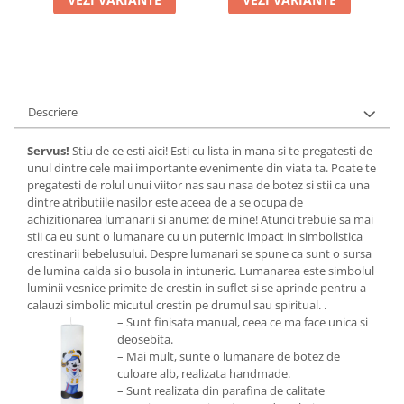
Descriere
Servus!
Stiu de ce esti aici! Esti cu lista in mana si te pregatesti de
unul dintre cele mai importante evenimente din viata ta. Poate te
pregatesti de rolul unui viitor nas sau nasa de botez si stii ca una
dintre atributiile nasilor este aceea de a se ocupa de
achizitionarea lumanarii si anume: de mine! Atunci trebuie sa mai
stii ca eu sunt o lumanare cu un puternic impact in simbolistica
crestinarii bebelusului. Despre lumanari se spune ca sunt o sursa
de lumina calda si o busola in intuneric. Lumanarea este simbolul
luminii vesnice primite de crestin in suflet si se aprinde pentru a
calauzi simbolic micutul crestin pe drumul sau spiritual. .
– Sunt finisata manual, ceea ce ma face unica si
deosebita.
– Mai mult, sunte o lumanare de botez de
culoare alb, realizata handmade.
– Sunt realizata din parafina de calitate