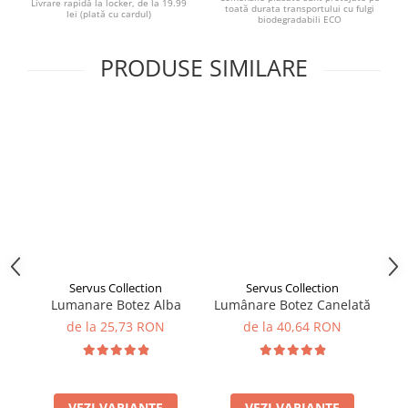
Livrare rapidă la locker, de la 19.99
toată durata transportului cu fulgi
lei (plată cu cardul)
biodegradabili ECO
PRODUSE SIMILARE
Servus Collection
Servus Collection
Lumanare Botez Alba
Lumânare Botez Canelată
Lu
de la 25,73 RON
de la 40,64 RON
VEZI VARIANTE
VEZI VARIANTE