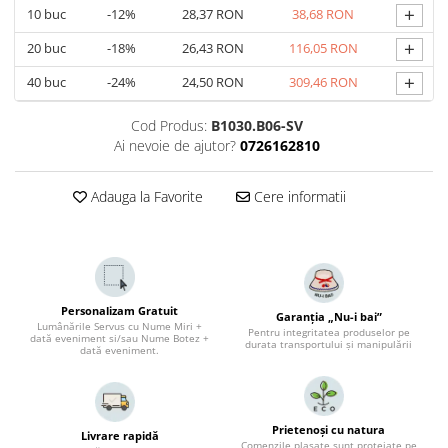
+
10
buc
-12%
28,37 RON
38,68 RON
+
20
buc
-18%
26,43 RON
116,05 RON
+
40
buc
-24%
24,50 RON
309,46 RON
Cod Produs:
B1030.B06-SV
Ai nevoie de ajutor?
0726162810
Adauga la Favorite
Cere informatii
Personalizam Gratuit
Garanția „Nu-i bai”
Lumânările Servus cu Nume Miri +
Pentru integritatea produselor pe
dată eveniment si/sau Nume Botez +
durata transportului și manipulării
dată eveniment.
Prietenoși cu natura
Livrare rapidă
Comenzile plasate sunt protejate pe