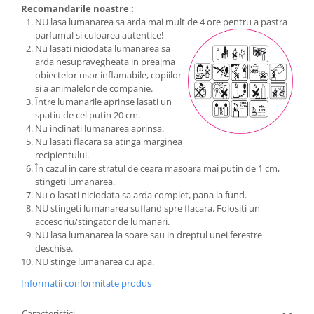
Recomandarile noastre :
NU lasa lumanarea sa arda mai mult de 4 ore pentru a pastra
parfumul si culoarea autentice!
Nu lasati niciodata lumanarea sa
arda nesupravegheata in preajma
obiectelor usor inflamabile, copiilor
si a animalelor de companie.
Între lumanarile aprinse lasati un
spatiu de cel putin 20 cm.
Nu inclinati lumanarea aprinsa.
Nu lasati flacara sa atinga marginea
recipientului.
În cazul in care stratul de ceara masoara mai putin de 1 cm,
stingeti lumanarea.
Nu o lasati niciodata sa arda complet, pana la fund.
NU stingeti lumanarea sufland spre flacara. Folositi un
accesoriu/stingator de lumanari.
NU lasa lumanarea la soare sau in dreptul unei ferestre
deschise.
NU stinge lumanarea cu apa.
Informatii conformitate produs
Caracteristici