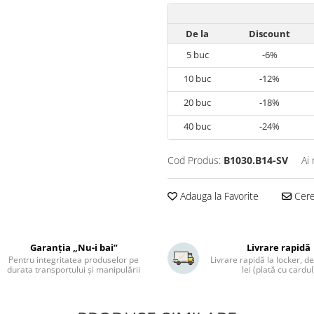
De la
Discount
5
buc
-6%
10
buc
-12%
20
buc
-18%
40
buc
-24%
Cod Produs:
B1030.B14-SV
Ai
Adauga la Favorite
Cere 
Garanția „Nu-i bai”
Livrare rapidă
Pentru integritatea produselor pe
Livrare rapidă la locker, de
durata transportului și manipulării
lei (plată cu cardul