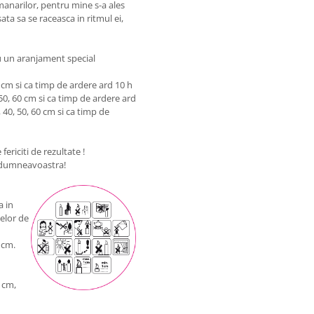
manarilor, pentru mine s-a ales
ata sa se raceasca in ritmul ei,
ru un aranjament special
 cm si ca timp de ardere ard 10 h
50, 60 cm si ca timp de ardere ard
 40, 50, 60 cm si ca timp de
fericiti de rezultate !
e dumneavoastra!
a in
lelor de
 cm.
 cm,