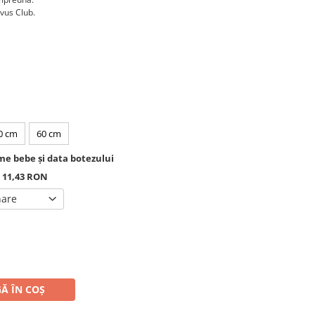
rvus Club.
0 cm
60 cm
e bebe și data botezului
+ 11,43 RON
nare
Ă ÎN COȘ