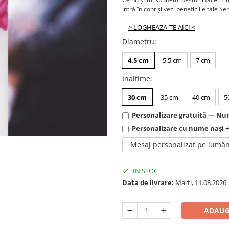
Intră în cont și vezi beneficiile tale Se
> LOGHEAZA-TE AICI <
Diametru
:
4,5 cm
5,5 cm
7 cm
Inaltime
:
30 cm
35 cm
40 cm
5
Personalizare gratuită — Num
Personalizare cu nume nași 
Mesaj personalizat pe lumâ
IN STOC
Data de livrare:
Marti, 11.08.2026
ADAUG