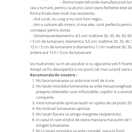
– Dintre toate tehnicile manufacturarii lu
cea a turnarii, pentru ca atunci cand ceara fierbinte este las
forma finala este mult mai rezistenta.
- Ard curat, nu curg si nu scot fum negru .
- Am o culoare alb-intens, si mai ales, sunt perfecta pent
conceput pentru botez
- Dimensiune:diamentru 4,5 cm/ inaltime 30, 35, 40, 50, 60
/ 5 cm de lumanare, diamentru 5,5 cm/ inaltime 30, 35, 40, 
12 h / 5 cm de lumanare si diamentru 7 cm/ inaltime 30, 35,
ardere ard 15 h / 5 cm de lumanare
Va multumesc ca m-ati ascultat si cu siguranta veti fi foarte 
Astept sa fiu descoperita si voi porni cat mai curand catr
Recomandarile noastre :
NU lasa lumanarea sa arda mai mult de 4 ore.
NU lasati niciodata lumanarea sa arda nesupravegheat
preajma obiectelor usor inflamabile, copiilor si a anima
companie.
Intre lumanarile aprinse lasati un spatiu de cel putin 20
NU inclinati lumanarea aprinsa.
NU lasati flacara sa atinga marginea recipientului.
In cazul in care stratul de ceara masoara mai putin de 1
stingeti lumanarea.
NU o lasati niciodata sa arda complet, pana la fund.