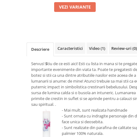
VEZI VARIANTE
Caracteristici
Video
(1)
Review-uri
(0)
Descriere
Servus!
S
tiu de ce esti aici! Esti cu lista in mana si te prega
importante evenimente din viata ta. Poate te pregatesti de 
botez si stii ca una dintre atributiile nasilor este aceea de
lumanarii si anume: de mine! Atunci trebuie sa mai stii ca
puternic impact in simbolistica crestinarii bebelusului. De
sursa de lumina calda si o busola an intuneric. Lumanarea 
primite de crestin in suflet si se aprinde pentru a calauzi 
sau spiritual. .
- Mai mult, sunt realizata handmade
- Sunt ornata cu indragite personaje din 
face unica si deosebita.
- Sunt realizate din parafina de calitate su
palmier 100% naturala.