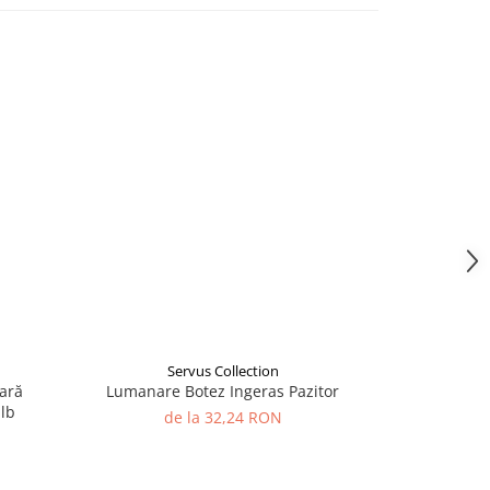
Servus Collection
S
ară
Lumanare Botez Ingeras Pazitor
Lumânare
alb
colorată,
de la 32,24 RON
d