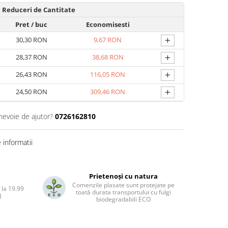
Reduceri de Cantitate
Pret
/ buc
Economisesti
+
30,30 RON
9,67 RON
+
28,37 RON
38,68 RON
+
26,43 RON
116,05 RON
+
24,50 RON
309,46 RON
 nevoie de ajutor?
0726162810
informatii
Prietenoși cu natura
Comenzile plasate sunt protejate pe
 la 19.99
toată durata transportului cu fulgi
)
biodegradabili ECO