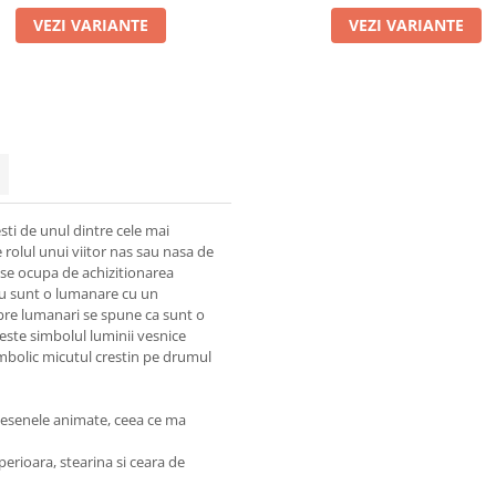
VEZI VARIANTE
VEZI VARIANTE
testi de unul dintre cele mai
rolul unui viitor nas sau nasa de
 a se ocupa de achizitionarea
 eu sunt o lumanare cu un
spre lumanari se spune ca sunt o
este simbolul luminii vesnice
simbolic micutul crestin pe drumul
desenele animate, ceea ce ma
perioara, stearina si ceara de