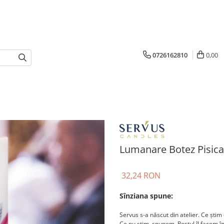
0726162810
0,00
Lumanare Botez Pisica
32,24 RON
Sînziana spune:
Servus s-a născut din atelier. Ce știm 
Ce nu știm, spunem. Restul îl facem 