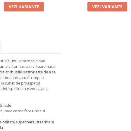
VEZI VARIANTE
VEZI VARIANTE
testi de unul dintre cele mai
unui viitor nas sau viitoare nasa
re atributiile nasilor este de a se
unt lumanarea cu un impact
 in suflet de proaspatul
rinti spirituali ce vor calauzi
andmade
n, ceea ce ma face unica si
e calitate superioara, stearina si
la