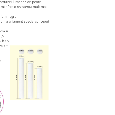
acturarii lumanarilor, pentru
e-mi ofera o rezistenta mult mai
t fum negru
ru un aranjament special conceput
 cm si
5,5
2 h / 5
 60 cm
e