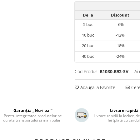
De la
Discount
5
buc
-6%
10
buc
-12%
20
buc
-18%
40
buc
-24%
Cod Produs:
B1030.B92-SV
Ai
Adauga la Favorite
Cere 
Garanția „Nu-i bai”
Livrare rapidă
Pentru integritatea produselor pe
Livrare rapidă la locker, de
durata transportului și manipulării
lei (plată cu cardul