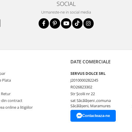
SOCIAL
Urmareste-ne in social media
DATE COMERCIALE
par
SERVUS DOLCE SRL
 Plata
J2010000282245
RO26823302
e Retur
Str Școlii nr 22
 din contract
sat Săcălășeni ,comuna
Săcălășeni, Maramures
a online a litigiilor
Contacteaza-ne