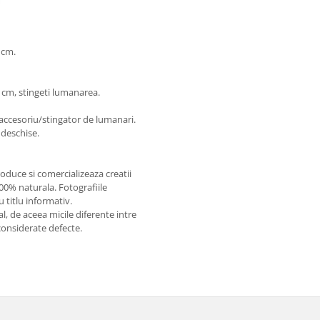
 cm.
1 cm, stingeti lumanarea.
 accesoriu/stingator de lumanari.
 deschise.
oduce si comercializeaza creatii
100% naturala. Fotografiile
 titlu informativ.
l, de aceea micile diferente intre
considerate defecte.