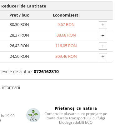
Reduceri de Cantitate
Pret
/ buc
Economisesti
+
30,30 RON
9,67 RON
+
28,37 RON
38,68 RON
+
26,43 RON
116,05 RON
+
24,50 RON
309,46 RON
 nevoie de ajutor?
0726162810
informatii
Prietenoși cu natura
Comenzile plasate sunt protejate pe
 la 19.99
toată durata transportului cu fulgi
)
biodegradabili ECO