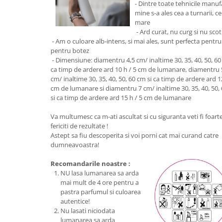
- Dintre toate tehnicile manuf
mine s-a ales cea a turnarii, c
mare
- Ard curat, nu curg si nu sco
- Am o culoare alb-intens, si mai ales, sunt perfecta pent
pentru botez
- Dimensiune: diamentru 4,5 cm/ inaltime 30, 35, 40, 50, 60
ca timp de ardere ard 10 h / 5 cm de lumanare, diamentru 
cm/ inaltime 30, 35, 40, 50, 60 cm si ca timp de ardere ard 1
cm de lumanare si diamentru 7 cm/ inaltime 30, 35, 40, 50,
si ca timp de ardere ard 15 h / 5 cm de lumanare
Va multumesc ca m-ati ascultat si cu siguranta veti fi foart
fericiti de rezultate !
Astept sa fiu descoperita si voi porni cat mai curand catre
dumneavoastra!
Recomandarile noastre :
NU lasa lumanarea sa arda
mai mult de 4 ore pentru a
pastra parfumul si culoarea
autentice!
Nu lasati niciodata
lumanarea sa arda