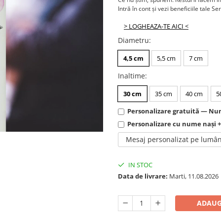
Intră în cont și vezi beneficiile tale Se
> LOGHEAZA-TE AICI <
Diametru
:
4,5 cm
5,5 cm
7 cm
Inaltime
:
30 cm
35 cm
40 cm
5
Personalizare gratuită — Num
Personalizare cu nume nași 
Mesaj personalizat pe lumâ
IN STOC
Data de livrare:
Marti, 11.08.2026
ADAUG