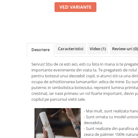
VEZI VARIANTE
Caracteristici
Video
(1)
Review-uri
(0)
Descriere
Servus! Stiu de ce esti aici, esti cu lista in mana si te prega
importante evenimente din viata ta. Te pregatesti de rolul 
pentru botezul unui deosebit copil, si atunci stii ca una dint
ocupa de achizitionarea lumanarilor: adica de mine. Eu s
puternic in simbolistica botezului, reprezint lumina primita
crestinat, iar nasii primesc un rol foarte important, devin pa
copilul pe parcursul vietii sale.
- Mai mult, sunt realizata h
- Sunt ornata cu model unicor
deosebita.
- Sunt realizate din parafina d
ceara de palmier 100% natura