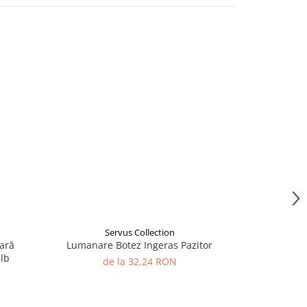
Servus Collection
S
ară
Lumanare Botez Ingeras Pazitor
Lumânare
alb
colorată,
de la 32,24 RON
d