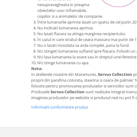
nesupravegheata in preajma
obiectelor usor inflamabile,
copiilor si a animalelor de companie.
Între lumanarile aprinse lasati un spatiu de cel putin 20
Nu inclinati lumanarea aprinsa.
Nu lasati flacara sa atinga marginea recipientului.
În cazul in care stratul de ceara masoara mai putin de 
Nu o lasati niciodata sa arda complet, pana la fund.
NU stingeti lumanarea sufland spre flacara. Folositi un
NU lasa lumanarea la soare sau in dreptul unei ferestre
NU stinge lumanarea cu apa.
Nota:
In atelierele noastre din Maramures,
Servus Collection
pr
proprii din parafina colorata, stearina si ceara de palmier 
folosite pentru promovarea produselor si serviciilor sunt cu
Produsele
Servus Collection
sunt realizate integral manua
imaginea produselor pe website si produsul real nu pot fi 
Informatii conformitate produs