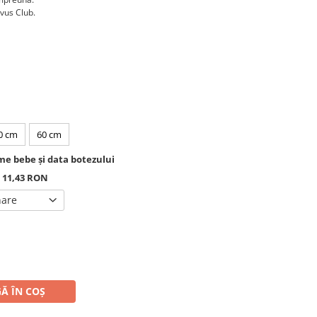
rvus Club.
0 cm
60 cm
e bebe și data botezului
+ 11,43 RON
nare
Ă ÎN COȘ