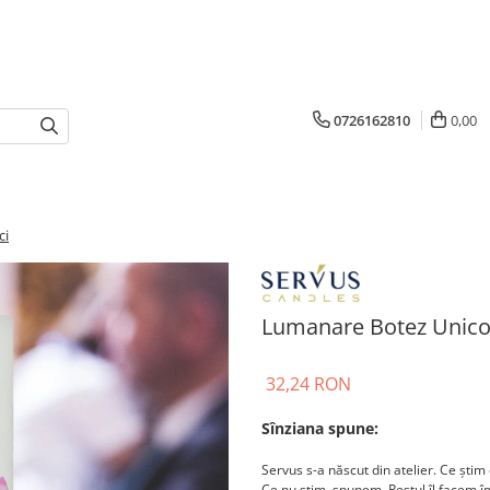
0726162810
0,00
ci
Lumanare Botez Unicor
32,24 RON
Sînziana spune:
Servus s-a născut din atelier. Ce știm 
Ce nu știm, spunem. Restul îl facem 