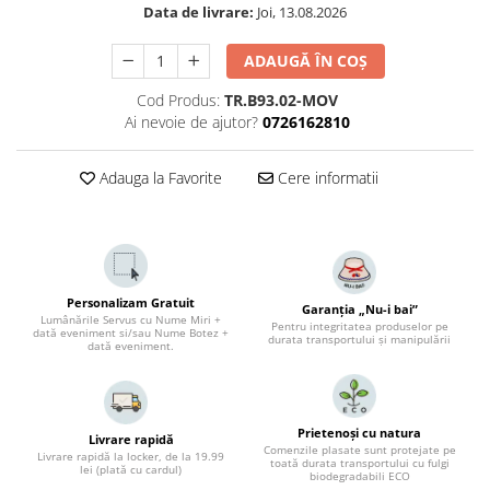
Data de livrare:
Joi, 13.08.2026
ADAUGĂ ÎN COȘ
Cod Produs:
TR.B93.02-MOV
Ai nevoie de ajutor?
0726162810
Adauga la Favorite
Cere informatii
Personalizam Gratuit
Garanția „Nu-i bai”
Lumânările Servus cu Nume Miri +
Pentru integritatea produselor pe
dată eveniment si/sau Nume Botez +
durata transportului și manipulării
dată eveniment.
Prietenoși cu natura
Livrare rapidă
Comenzile plasate sunt protejate pe
Livrare rapidă la locker, de la 19.99
toată durata transportului cu fulgi
lei (plată cu cardul)
biodegradabili ECO