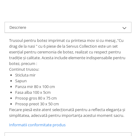
Descriere
Trusoul pentru botez imprimat cu printesa mov si cu mesaj ,"Cu
drag de la nasi " cu 6 piese de la Servus Collection este un set
esențial pentru ceremonia de botez, realizat cu respect pentru
tradiție și calitate. Acesta include elemente indispensabile pentru
botez, precum :
Continut trusou:
Sticluta mir
Sapun
Panza mir 80 x 100 cm
Fasa alba 100 x 5cm
Prosop gros 80 x 75 cm
Prosop preot 30 x 50 cm
Fiecare piesă este atent selecționată pentru a reflecta eleganța și
simplitatea, adecvată pentru importanța acestui moment sacru.
Informatii conformitate produs