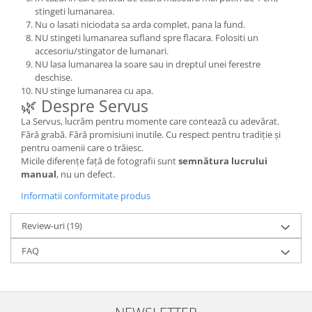
stingeti lumanarea.
Nu o lasati niciodata sa arda complet, pana la fund.
NU stingeti lumanarea sufland spre flacara. Folositi un
accesoriu/stingator de lumanari.
NU lasa lumanarea la soare sau in dreptul unei ferestre
deschise.
NU stinge lumanarea cu apa.
🌿 Despre Servus
La Servus, lucrăm pentru momente care contează cu adevărat.
Fără grabă. Fără promisiuni inutile. Cu respect pentru tradiție și
pentru oamenii care o trăiesc.
Micile diferențe față de fotografii sunt
semnătura lucrului
manual
, nu un defect.
Informatii conformitate produs
Review-uri
(19)
FAQ
NEWSLETTER