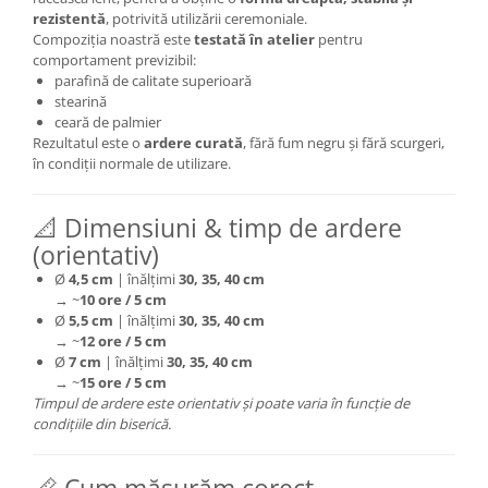
rezistentă
, potrivită utilizării ceremoniale.
Compoziția noastră este
testată în atelier
pentru
comportament previzibil:
parafină de calitate superioară
stearină
ceară de palmier
Rezultatul este o
ardere curată
, fără fum negru și fără scurgeri,
în condiții normale de utilizare.
📐 Dimensiuni & timp de ardere
(orientativ)
Ø
4,5 cm
| înălțimi
30, 35, 40 cm
→ ~
10 ore / 5 cm
Ø
5,5 cm
| înălțimi
30, 35, 40 cm
→ ~
12 ore / 5 cm
Ø
7 cm
| înălțimi
30, 35, 40 cm
→ ~
15 ore / 5 cm
Timpul de ardere este orientativ și poate varia în funcție de
condițiile din biserică.
📏 Cum măsurăm corect