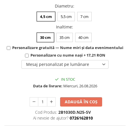
Diametru
:
4,5 cm
5,5 cm
7 cm
Inaltime
:
30 cm
35 cm
40 cm
Personalizare gratuită — Nume miri și data evenimentului
Personalizare cu nume nași + 17,21 RON
Mesaj personalizat pe lumânare
IN STOC
Data de livrare:
Miercuri, 26.08.2026
ADAUGĂ ÎN COȘ
Cod Produs:
2B1030D.N25-SV
Ai nevoie de ajutor?
0726162810