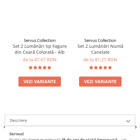
Servus Collection
Servus Collection
Set 2 Lumânări tip Fagure
Set 2 Lumânări Nuntă
din Ceară Colorată - Alb
Canelate
de la 47,67 RON
de la 81,27 RON
VEZI VARIANTE
VEZI VARIANTE
Descriere
Servus!
Nunta de Argint marchează
25 de ani de viață împreună
– un