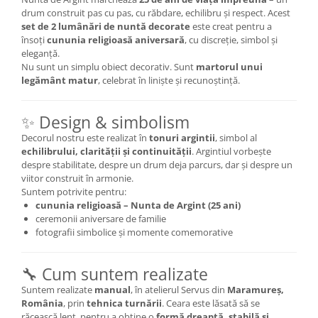
drum construit pas cu pas, cu răbdare, echilibru și respect. Acest
set de 2 lumânări de nuntă decorate
este creat pentru a
însoți
cununia religioasă aniversară
, cu discreție, simbol și
eleganță.
Nu sunt un simplu obiect decorativ. Sunt
martorul unui
legământ matur
, celebrat în liniște și recunoștință.
✨ Design & simbolism
Decorul nostru este realizat în
tonuri argintii
, simbol al
echilibrului, clarității și continuității
. Argintiul vorbește
despre stabilitate, despre un drum deja parcurs, dar și despre un
viitor construit în armonie.
Suntem potrivite pentru:
cununia religioasă – Nunta de Argint (25 ani)
ceremonii aniversare de familie
fotografii simbolice și momente comemorative
🔧 Cum suntem realizate
Suntem realizate
manual
, în atelierul Servus din
Maramureș,
România
, prin
tehnica turnării
. Ceara este lăsată să se
răcească lent, pentru a obține o
formă dreaptă, stabilă și