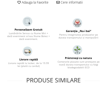
Adauga la Favorite
Cere informatii
Personalizam Gratuit
Garanția „Nu-i bai”
Lumânările Servus cu Nume Miri +
Pentru integritatea produselor pe
dată eveniment si/sau Nume Botez +
durata transportului și manipulării
dată eveniment.
Prietenoși cu natura
Livrare rapidă
Comenzile plasate sunt protejate pe
Livrare rapidă la locker, de la 19.99
toată durata transportului cu fulgi
lei (plată cu cardul)
biodegradabili ECO
PRODUSE SIMILARE