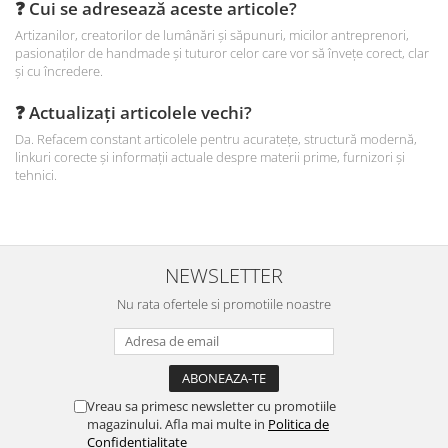
❓ Cui se adresează aceste articole?
Artizanilor, creatorilor de lumânări și săpunuri, micilor antreprenori,
pasionaților de handmade și tuturor celor care vor să învețe corect, clar
și cu încredere.
❓ Actualizați articolele vechi?
Da. Refacem constant articolele pentru acuratețe, structură modernă,
linkuri corecte și informații actuale despre materii prime, furnizori și
tehnici.
NEWSLETTER
Nu rata ofertele si promotiile noastre
Vreau sa primesc newsletter cu promotiile
magazinului. Afla mai multe in
Politica de
Confidentialitate