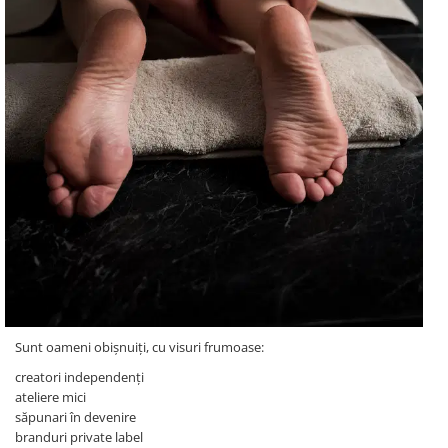
Sunt oameni obișnuiți, cu visuri frumoase:
creatori independenți
ateliere mici
săpunari în devenire
branduri private label