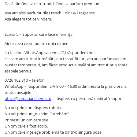
Dacă rămâne cald, rotund, blând → parfum premium
Așa am ales parfumurile French Color & Fragrance.
Așa alegem tot ce vindem.
Scena 5 – Suportul care face diferența
Aici e ceea ce nu poate copia nimeni.
La telefon, WhatsApp sau email îți răspundem noi:
cei care am turnat lumânări, am testat fitiluri, am ars parfumuri, am
ajustat temperaturi, am făcut producție reală și am trecut prin toate
etapele Servus.
0726 162 810 – telefon
WhatsApp – răspundem L-V 8:00 – 16:30 și dimineața la prima oră la
toate mesajele
office@lumanariservus.ro
– răspuns cu persoană dedicată suport
Nu vei primi un răspuns robotic.
Nu vei primi un „nu știm, întrebăm”.
Primești un om care știe.
Un om care a fost acolo.
Un om care înțelege problema ta dintr-o singură poză.