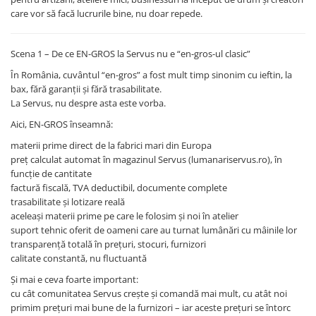
care vor să facă lucrurile bine, nu doar repede.
Scena 1 – De ce EN-GROS la Servus nu e “en-gros-ul clasic”
În România, cuvântul “en-gros” a fost mult timp sinonim cu ieftin, la
bax, fără garanții și fără trasabilitate.
La Servus, nu despre asta este vorba.
Aici, EN-GROS înseamnă:
materii prime direct de la fabrici mari din Europa
preț calculat automat în magazinul Servus (lumanariservus.ro), în
funcție de cantitate
factură fiscală, TVA deductibil, documente complete
trasabilitate și lotizare reală
aceleași materii prime pe care le folosim și noi în atelier
suport tehnic oferit de oameni care au turnat lumânări cu mâinile lor
transparență totală în prețuri, stocuri, furnizori
calitate constantă, nu fluctuantă
Și mai e ceva foarte important:
cu cât comunitatea Servus crește și comandă mai mult, cu atât noi
primim prețuri mai bune de la furnizori – iar aceste prețuri se întorc