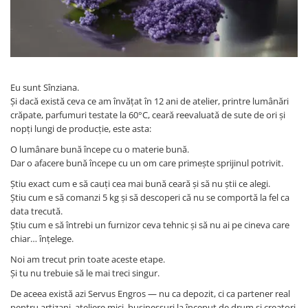
Eu sunt Sînziana.
Și dacă există ceva ce am învățat în 12 ani de atelier, printre lumânări
crăpate, parfumuri testate la 60°C, ceară reevaluată de sute de ori și
nopți lungi de producție, este asta:
O lumânare bună începe cu o materie bună.
Dar o afacere bună începe cu un om care primește sprijinul potrivit.
Știu exact cum e să cauți cea mai bună ceară și să nu știi ce alegi.
Știu cum e să comanzi 5 kg și să descoperi că nu se comportă la fel ca
data trecută.
Știu cum e să întrebi un furnizor ceva tehnic și să nu ai pe cineva care
chiar… înțelege.
Noi am trecut prin toate aceste etape.
Și tu nu trebuie să le mai treci singur.
De aceea există azi Servus Engros — nu ca depozit, ci ca partener real
pentru artizani, ateliere mici, businessuri la început de drum și creatori