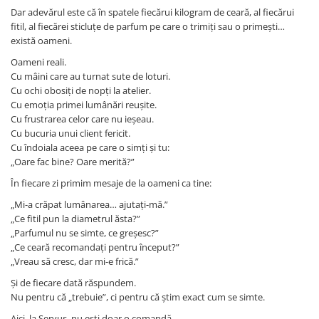
Dar adevărul este că în spatele fiecărui kilogram de ceară, al fiecărui
fitil, al fiecărei sticluțe de parfum pe care o trimiți sau o primești…
există oameni.
Oameni reali.
Cu mâini care au turnat sute de loturi.
Cu ochi obosiți de nopți la atelier.
Cu emoția primei lumânări reușite.
Cu frustrarea celor care nu ieșeau.
Cu bucuria unui client fericit.
Cu îndoiala aceea pe care o simți și tu:
„Oare fac bine? Oare merită?”
În fiecare zi primim mesaje de la oameni ca tine:
„Mi-a crăpat lumânarea… ajutați-mă.”
„Ce fitil pun la diametrul ăsta?”
„Parfumul nu se simte, ce greșesc?”
„Ce ceară recomandați pentru început?”
„Vreau să cresc, dar mi-e frică.”
Și de fiecare dată răspundem.
Nu pentru că „trebuie”, ci pentru că știm exact cum se simte.
Aici, la Servus, nu ești doar o comandă.