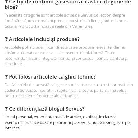
❓ Ce tip de conținut găsesc în această categorie de
blog?
În această categorie sunt articole scrise de Servus Collection despre
lumânări, săpunuri, materii prime, povești de atelier și ghiduri tehnice
testate în producția noastră reală din Maramureș.
❓ Articolele includ și produse?
Articolele pot include linkuri directe către produse relevante, dar nu
afișăm automat carusele sau liste inserate de platformă. Toate
recomandările sunt integrate manual și contextual, pentru claritate și
simplitate.
❓ Pot folosi articolele ca ghid tehnic?
Da. Articolele din această categorie sunt scrise pe baza testelor reale din
atelierul Servus: temperaturi, rețete, fitilare, ceară, parfumuri și soluții
pentru probleme frecvente ale artizanilor.
❓ Ce diferențiază blogul Servus?
Tonul personal, experiența reală de atelier, explicațiile clare și
exemplele practice bazate pe producția Servus, nu pe teorii găsite pe
internet.