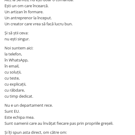
Ești un om care încearcă.
Un artizan în formare.
Un antreprenor la început.
Un creator care vrea să facă lucru bun.
Și să știi ceva:
nu ești singur.
Noi suntem aici:
la telefon,
în WhatsApp,
în email,
cu soluții,
cu teste,
cu explicații,
cu răbdare,
cu timp dedicat.
Nu e un departament rece.
Sunt EU.
Este echipa mea.
Sunt oamenii care au învățat fiecare pas prin propriile greșeli.
Și îți spun asta direct, om către om: