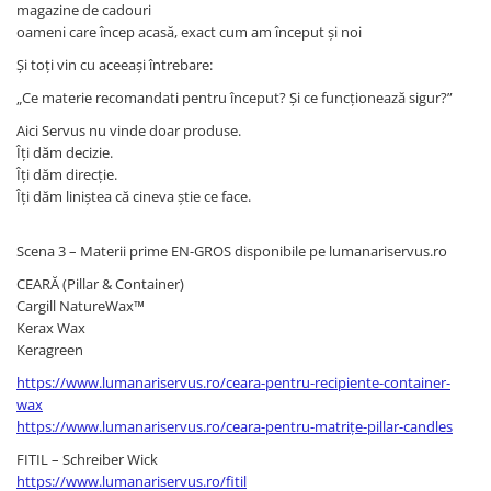
magazine de cadouri
oameni care încep acasă, exact cum am început și noi
Și toți vin cu aceeași întrebare:
„Ce materie recomandati pentru început? Și ce funcționează sigur?”
Aici Servus nu vinde doar produse.
Îți dăm decizie.
Îți dăm direcție.
Îți dăm liniștea că cineva știe ce face.
Scena 3 – Materii prime EN-GROS disponibile pe lumanariservus.ro
CEARĂ (Pillar & Container)
Cargill NatureWax™
Kerax Wax
Keragreen
https://www.lumanariservus.ro/ceara-pentru-recipiente-container-
wax
https://www.lumanariservus.ro/ceara-pentru-matrițe-pillar-candles
FITIL – Schreiber Wick
https://www.lumanariservus.ro/fitil