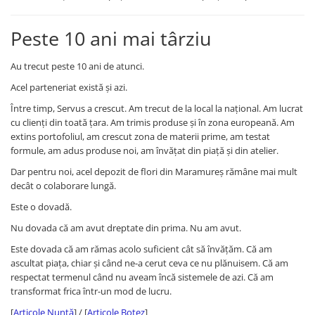
Peste 10 ani mai târziu
Au trecut peste 10 ani de atunci.
Acel parteneriat există și azi.
Între timp, Servus a crescut. Am trecut de la local la național. Am lucrat
cu clienți din toată țara. Am trimis produse și în zona europeană. Am
extins portofoliul, am crescut zona de materii prime, am testat
formule, am adus produse noi, am învățat din piață și din atelier.
Dar pentru noi, acel depozit de flori din Maramureș rămâne mai mult
decât o colaborare lungă.
Este o dovadă.
Nu dovada că am avut dreptate din prima. Nu am avut.
Este dovada că am rămas acolo suficient cât să învățăm. Că am
ascultat piața, chiar și când ne-a cerut ceva ce nu plănuisem. Că am
respectat termenul când nu aveam încă sistemele de azi. Că am
transformat frica într-un mod de lucru.
[
Articole Nuntă
] / [
Articole Botez
]