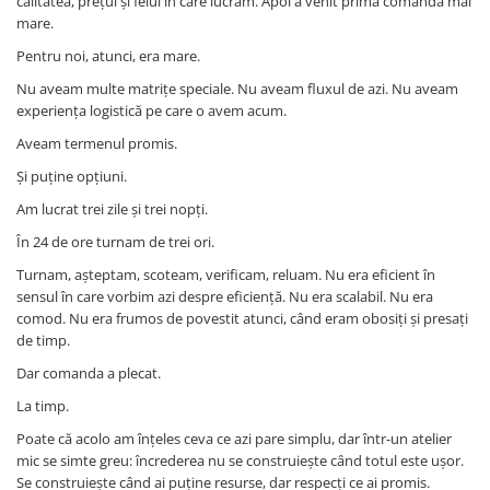
calitatea, prețul și felul în care lucram. Apoi a venit prima comandă mai
mare.
Pentru noi, atunci, era mare.
Nu aveam multe matrițe speciale. Nu aveam fluxul de azi. Nu aveam
experiența logistică pe care o avem acum.
Aveam termenul promis.
Și puține opțiuni.
Am lucrat trei zile și trei nopți.
În 24 de ore turnam de trei ori.
Turnam, așteptam, scoteam, verificam, reluam. Nu era eficient în
sensul în care vorbim azi despre eficiență. Nu era scalabil. Nu era
comod. Nu era frumos de povestit atunci, când eram obosiți și presați
de timp.
Dar comanda a plecat.
La timp.
Poate că acolo am înțeles ceva ce azi pare simplu, dar într-un atelier
mic se simte greu: încrederea nu se construiește când totul este ușor.
Se construiește când ai puține resurse, dar respecți ce ai promis.