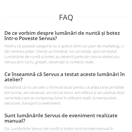
FAQ
De ce vorbim despre lumânări de nuntă și botez
într-o Poveste Servus?
Pentru că această categorie nu a apărut dintr-un plan de marketing, ci
din cererea pieței. Clienții au întrebat, noi am ezitat, apoi am testat.
Lumânările de nuntă și botez au devenit parte din istoria atelierului
Servus prin lucru, greșeli, observații și comenzi reale.
Ce înseamnă că Servus a testat aceste lumânări în
atelier?
Înseamnă că nu am ales o formulă doar pentru că arăta bine pe hârtie.
Am turnat, am observat, am stricat loturi, am refăcut și am păstrat doar
variantele care se comportau bine în utilizare reală: la manipulare,
decorare, transport și eveniment.
Sunt lumânările Servus de eveniment realizate
manual?
Da. Lumânările Servus de nuntă și botez sunt turnate manual în