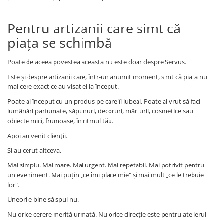
Pentru artizanii care simt că
piața se schimbă
Poate de aceea povestea aceasta nu este doar despre Servus.
Este și despre artizanii care, într-un anumit moment, simt că piața nu
mai cere exact ce au visat ei la început.
Poate ai început cu un produs pe care îl iubeai. Poate ai vrut să faci
lumânări parfumate, săpunuri, decoruri, mărturii, cosmetice sau
obiecte mici, frumoase, în ritmul tău.
Apoi au venit clienții.
Și au cerut altceva.
Mai simplu. Mai mare. Mai urgent. Mai repetabil. Mai potrivit pentru
un eveniment. Mai puțin „ce îmi place mie" și mai mult „ce le trebuie
lor".
Uneori e bine să spui nu.
Nu orice cerere merită urmată. Nu orice direcție este pentru atelierul