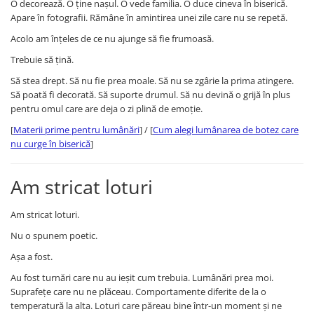
O decorează. O ține nașul. O vede familia. O duce cineva în biserică.
Apare în fotografii. Rămâne în amintirea unei zile care nu se repetă.
Acolo am înțeles de ce nu ajunge să fie frumoasă.
Trebuie să țină.
Să stea drept. Să nu fie prea moale. Să nu se zgârie la prima atingere.
Să poată fi decorată. Să suporte drumul. Să nu devină o grijă în plus
pentru omul care are deja o zi plină de emoție.
[
Materii prime pentru lumânări
] / [
Cum alegi lumânarea de botez care
nu curge în biserică
]
Am stricat loturi
Am stricat loturi.
Nu o spunem poetic.
Așa a fost.
Au fost turnări care nu au ieșit cum trebuia. Lumânări prea moi.
Suprafețe care nu ne plăceau. Comportamente diferite de la o
temperatură la alta. Loturi care păreau bine într-un moment și ne