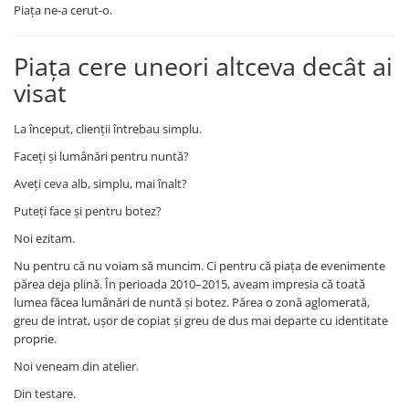
Piața ne-a cerut-o.
Piața cere uneori altceva decât ai
visat
La început, clienții întrebau simplu.
Faceți și lumânări pentru nuntă?
Aveți ceva alb, simplu, mai înalt?
Puteți face și pentru botez?
Noi ezitam.
Nu pentru că nu voiam să muncim. Ci pentru că piața de evenimente
părea deja plină. În perioada 2010–2015, aveam impresia că toată
lumea făcea lumânări de nuntă și botez. Părea o zonă aglomerată,
greu de intrat, ușor de copiat și greu de dus mai departe cu identitate
proprie.
Noi veneam din atelier.
Din testare.