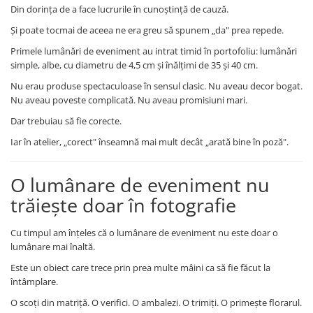
Din dorința de a face lucrurile în cunoștință de cauză.
Și poate tocmai de aceea ne era greu să spunem „da" prea repede.
Primele lumânări de eveniment au intrat timid în portofoliu: lumânări
simple, albe, cu diametru de 4,5 cm și înălțimi de 35 și 40 cm.
Nu erau produse spectaculoase în sensul clasic. Nu aveau decor bogat.
Nu aveau poveste complicată. Nu aveau promisiuni mari.
Dar trebuiau să fie corecte.
Iar în atelier, „corect" înseamnă mai mult decât „arată bine în poză".
O lumânare de eveniment nu
trăiește doar în fotografie
Cu timpul am înțeles că o lumânare de eveniment nu este doar o
lumânare mai înaltă.
Este un obiect care trece prin prea multe mâini ca să fie făcut la
întâmplare.
O scoți din matriță. O verifici. O ambalezi. O trimiți. O primește florarul.