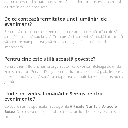
atelierul nostru din Maramureș, România, printr-un proces construit și
ajustat în ani de producție.
De ce contează fermitatea unei lumânări de
eveniment?
Pentru că o lumânare de eveniment trece prin multe mâini înainte să
ajungă în biserică sau la sală. Trebuie să stea drept, să poată fi decorată,
să suporte manipularea și să nu devină o grijă în plus într-o zi
importantă.
Pentru cine este utilă această poveste?
Pentru clienți, florari, nași și organizatori care vor să înțeleagă de unde
vine standardul Servus. Dar și pentru artizani care simt că piața le cere o
direcție nouă și vor să vadă că adaptarea se poate face cu testare, nu cu
grabă.
Unde pot vedea lumânările Servus pentru
evenimente?
Colecțiile sunt disponibile în categoriile
Articole Nuntă
și
Articole
Botez
. Acolo se vede rezultatul concret al anilor de atelier, testare și
comenzi reale.