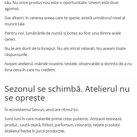
tău. Nu orice produs nou este o oportunitate. Uneori este doar
zgomot.
Dar alteori, în cererea aceea care te sperie, există următorul nivel al
muncii tale.
Pentru noi, lumânările de nuntă și botez au fost una dintre acele
cereri.
Nu le-am dorit de la început. Nu am intrat relaxați. Nu aveam toate
răspunsurile.
Aveam atelierul, mâinile noastre, testele, observațiile și dorința de a nu
livra ceva în care nu credem.
Sezonul se schimbă. Atelierul nu
se oprește
În ecosistemul Servus, anul are ritmul lui.
Sunt luni în care materiile prime cresc puternic. Artizanii testează,
produc, caută ceară, fitiluri, parfumuri, coloranți, rețete și soluții.
Atelierul fierbe în jurul producției.