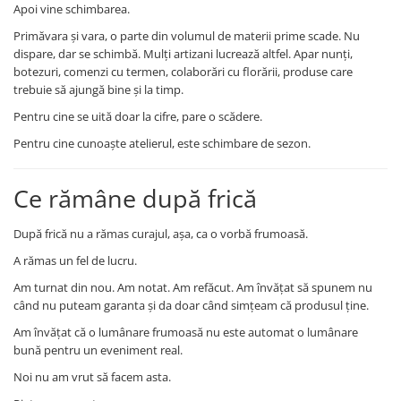
Apoi vine schimbarea.
Primăvara și vara, o parte din volumul de materii prime scade. Nu
dispare, dar se schimbă. Mulți artizani lucrează altfel. Apar nunți,
botezuri, comenzi cu termen, colaborări cu florării, produse care
trebuie să ajungă bine și la timp.
Pentru cine se uită doar la cifre, pare o scădere.
Pentru cine cunoaște atelierul, este schimbare de sezon.
Ce rămâne după frică
După frică nu a rămas curajul, așa, ca o vorbă frumoasă.
A rămas un fel de lucru.
Am turnat din nou. Am notat. Am refăcut. Am învățat să spunem nu
când nu puteam garanta și da doar când simțeam că produsul ține.
Am învățat că o lumânare frumoasă nu este automat o lumânare
bună pentru un eveniment real.
Noi nu am vrut să facem asta.