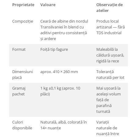
Proprietate
Valoare
Observație de
atelier
Compoziție
Ceară de albine din nordul
Produs local
Transilvaniei în blend cu
artizanal — fără
aditivi pentru consistență
TDS industrial
și ardere
Format
Foiță tip fagure
Maleabilă la
căldură ușoară,
rigidă la rece
Dimensiuni
aprox. 410 × 260 mm
Toleranță
placă
naturală per lot
Gramaj
1 kg ±0,1 kg (aprox. 10
Mai ușoară la
pachet
plăci)
același volum
față de
parafină
turnată
Culori
Naturală, albă, colorată în
Variații
disponibile
14+ nuanțe
naturale de
nuanță între