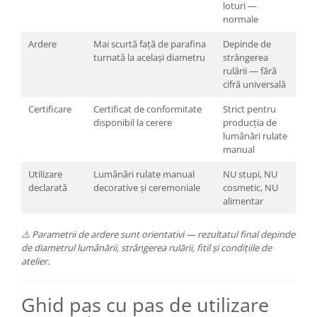
loturi —
normale
Ardere
Mai scurtă față de parafina
Depinde de
turnată la același diametru
strângerea
rulării — fără
cifră universală
Certificare
Certificat de conformitate
Strict pentru
disponibil la cerere
producția de
lumânări rulate
manual
Utilizare
Lumânări rulate manual
NU stupi, NU
declarată
decorative și ceremoniale
cosmetic, NU
alimentar
⚠️ Parametrii de ardere sunt orientativi — rezultatul final depinde
de diametrul lumânării, strângerea rulării, fitil și condițiile de
atelier.
Ghid pas cu pas de utilizare