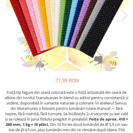
71,99 RON
Foiță tip fagure din ceară colorată este o foiță artizanală din ceară de
albine din nordul Transilvaniei, în blend cu aditivi pentru consistență și
ardere, disponibilă în variante naturale și colorate. În atelierul Servus
din Maramureș o folosim pentru lumânări rulate manual — fără
topire, fără matriță, fără turnare. Se încălzește 2–4 secunde cu aer cald
și se rulează în jurul fitilului pregătit în prealabil.
Foițe de aprox. 410 ×
260 mm, 1 kg = 10 plăci.
Din 10 foi ies două lumânări de Ø 5,5 cm sau
trei de Ø 4,5 cm, plus lumânări mici din ce rămâne după tăiere. Fitil