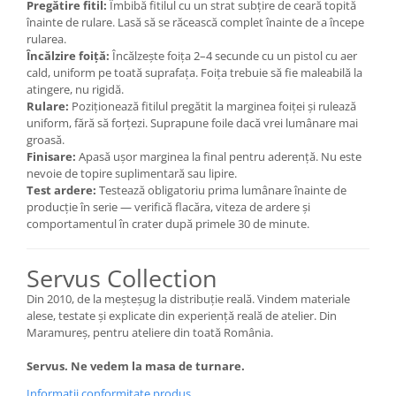
Pregătire fitil:
Îmbibă fitilul cu un strat subțire de ceară topită
înainte de rulare. Lasă să se răcească complet înainte de a începe
rularea.
Încălzire foiță:
Încălzește foița 2–4 secunde cu un pistol cu aer
cald, uniform pe toată suprafața. Foița trebuie să fie maleabilă la
atingere, nu rigidă.
Rulare:
Poziționează fitilul pregătit la marginea foiței și rulează
uniform, fără să forțezi. Suprapune foile dacă vrei lumânare mai
groasă.
Finisare:
Apasă ușor marginea la final pentru aderență. Nu este
nevoie de topire suplimentară sau lipire.
Test ardere:
Testează obligatoriu prima lumânare înainte de
producție în serie — verifică flacăra, viteza de ardere și
comportamentul în crater după primele 30 de minute.
Servus Collection
Din 2010, de la meșteșug la distribuție reală. Vindem materiale
alese, testate și explicate din experiență reală de atelier. Din
Maramureș, pentru ateliere din toată România.
Servus. Ne vedem la masa de turnare.
Informatii conformitate produs