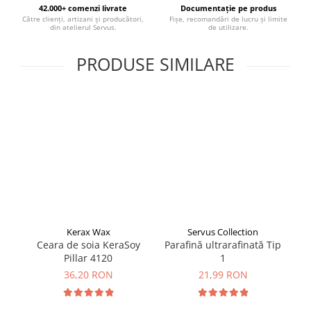
42.000+ comenzi livrate
Documentație pe produs
Către clienți, artizani și producători,
Fișe, recomandări de lucru și limite
din atelierul Servus.
de utilizare.
PRODUSE SIMILARE
Kerax Wax
Servus Collection
Ceara de soia KeraSoy
Parafină ultrarafinată Tip
Pillar 4120
1
36,20 RON
21,99 RON