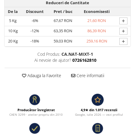
Reduceri de Cantitate
De la
Discount
Pret
/ buc
Economisesti
+
5
Kg
-6%
67,67 RON
21,60 RON
+
10
Kg
-12%
63,35 RON
86,39 RON
+
20
Kg
-18%
59,03 RON
259,16 RON
Cod Produs:
CA.NAT-MIXT-1
Ai nevoie de ajutor?
0726162810
Adauga la Favorite
Cere informatii
Producător înregistrat
4,9★ din 1.017 recenzii
CAEN 3299 · atelier propriu din 2010
Google, iulie 2026 — vezi profilul