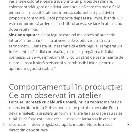
variantele colorate, ceara trece printr-un proces de rafinare,
colorare și adăugare de aditivi. Varianta albă este cea mai dificilă
din serie — necesită rafinare intensă, colorant alb și aditivi în
proporție controlată. Dacă proporția depășește limita, blendului îi
este compromisă arderea — echilibrul acesta se face în atelier, nu
după rețetă fixă.
Sînziana spune:
„Foița fagure este cel mai accesibil punct de
intrare în lumânărit — nu ai nevoie de topitor, matriță sau
termometru. Dar asta nu înseamnă că e fără regulă. Temperatura
foiței contează, fitilul contează, și mai ales pregătirea fitilului
contează. La Servus îmbibăm fitilul cu un strat de ceară înainte de
rulare — asta îi oferă rezistență și combustibil inițial pentru o
aprindere sigură și stabilă."
Comportamentul în producție:
Ce am observat în atelier
Foița se lucrează cu căldură ușoară, nu cu topire:
Înainte de
rulare, încălzim foița 2–4 secunde cu un pistol cu aer cald. Foița
devine maleabilă și aderă uniform la rulare fără să crape sau să se
rupă. Dacă foița este prea rece — mai ales iarna sau în ateliere
răcoroase — devine rigidă și crăpă la îndoire. Nu se lucrează
direct din depozit rece.