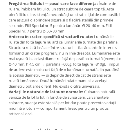
Pregătirea fitilului — pasul care face diferența:
Înainte de
rulare, îmbibăm fitilul cu un strat subțire de ceară topită. Asta
oferă fitilului rezistență mecanică și un strat inițial de combustibil
care asigură o aprindere sigură și o flacără stabilă din primele
secunde. Fitil Special nr. 5 pentru lumânări Ø 20–40 mm, Fitil
Special nr. 7 pentru Ø 50–80 mm.
Arderea în crater, specifică structurii rulate:
Lumânările
rulate din foiță fagure nu ard ca lumânările turnate din parafină.
Structura rulată lasă aer între straturi — flacăra arde în interior,
formând un crater progresiv, nu în linie dreaptă. Lumânarea este
mai ușoară la același diametru față de parafina turnată (exemplu:
Ø 40 mm, h 4,5 cm → parafină ~600g, foiță fagure ~310g). Timpul
de ardere este mai scurt față de o lumânare turnată din parafină
la același diametru — și depinde direct de cât de strâns este
rulată lumânarea. Două lumânări rulate manual la același
diametru pot arde diferit. Nu există o cifră universală.
Variațiile naturale de lot sunt normale:
Culoarea naturală
variază de la lot la lot în funcție de sursa cerii. La variantele
colorate, nuanța este stabilă per lot dar poate prezenta variații
mici între loturi — comportament firesc pentru un produs
artizanal local.