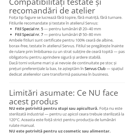
Compatibilități testate și
recomandări de atelier
Foița tip fagure se lucrează fără topire, fără matriță, fără turnare.
Fitilurile recomandate și testate în atelierul Servus:
Fitil Special nr. 5
— pentru lumânări Ø 20–40 mm
Fitil Special nr. 7
— pentru lumânări Ø 50–80 mm
Ambele fitiluri sunt certificate pentru 100% ceară de albine,
borax-free, testate în atelierul Servus. Fitilul se pregătește înainte
de rulare prin îmbibarea cu un strat subțire de ceară topită — pas
obligatoriu pentru aprindere sigură și ardere stabilă.
Dacă torni volume mari și ai nevoie de continuitate pe stoc și
prețuri preferențiale la bax, te așteptăm în
Servus Club
— spațiul
dedicat atelierelor care transformă pasiunea în business.
Limitări asumate: Ce NU face
acest produs
NU este potrivită pentru stupi sau apicultură.
Foița nu este
sterilizată industrial — pentru uz apicol ceara trebuie sterilizată la
120°C. Aceasta este foiță strict pentru producția de lumânări
rulate manual.
NU este potrivită pentru uz cosmetic sau alimentar.