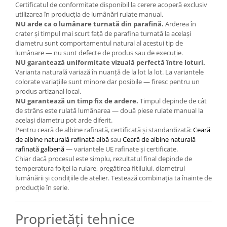
Certificatul de conformitate disponibil la cerere acoperă exclusiv
utilizarea în producția de lumânări rulate manual.
NU arde ca o lumânare turnată din parafină.
Arderea în
crater și timpul mai scurt față de parafina turnată la același
diametru sunt comportamentul natural al acestui tip de
lumânare — nu sunt defecte de produs sau de execuție.
NU garantează uniformitate vizuală perfectă între loturi.
Varianta naturală variază în nuanță de la lot la lot. La variantele
colorate variațiile sunt minore dar posibile — firesc pentru un
produs artizanal local.
NU garantează un timp fix de ardere.
Timpul depinde de cât
de strâns este rulată lumânarea — două piese rulate manual la
același diametru pot arde diferit.
Pentru ceară de albine rafinată, certificată și standardizată:
Ceară
de albine naturală rafinată albă
sau
Ceară de albine naturală
rafinată galbenă
— variantele UE rafinate și certificate.
Chiar dacă procesul este simplu, rezultatul final depinde de
temperatura foiței la rulare, pregătirea fitilului, diametrul
lumânării și condițiile de atelier. Testează combinația ta înainte de
producție în serie.
Proprietăți tehnice