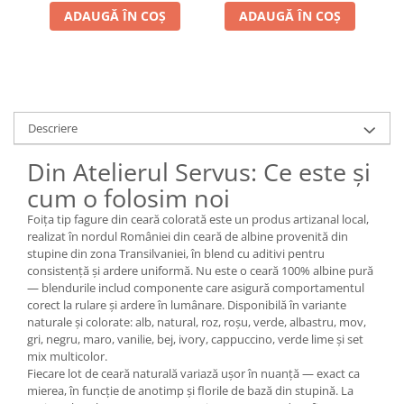
ADAUGĂ ÎN COȘ
ADAUGĂ ÎN COȘ
Descriere
Din Atelierul Servus: Ce este și
cum o folosim noi
Foița tip fagure din ceară colorată este un produs artizanal local,
realizat în nordul României din ceară de albine provenită din
stupine din zona Transilvaniei, în blend cu aditivi pentru
consistență și ardere uniformă. Nu este o ceară 100% albine pură
— blendurile includ componente care asigură comportamentul
corect la rulare și ardere în lumânare. Disponibilă în variante
naturale și colorate: alb, natural, roz, roșu, verde, albastru, mov,
gri, negru, maro, vanilie, bej, ivory, cappuccino, verde lime și set
mix multicolor.
Fiecare lot de ceară naturală variază ușor în nuanță — exact ca
mierea, în funcție de anotimp și florile de bază din stupină. La