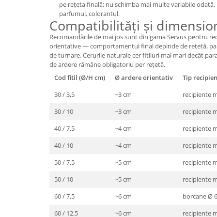
pe rețeta finală; nu schimba mai multe variabile odată. 
parfumul, colorantul.
Compatibilități și dimensio
Recomandările de mai jos sunt din gama Servus pentru rec
orientative — comportamentul final depinde de rețetă, pa
de turnare. Cerurile naturale cer fitiluri mai mari decât para
de ardere rămâne obligatoriu per rețetă.
Cod fitil (Ø/H cm)
Ø ardere orientativ
Tip recipie
30 / 3,5
~3 cm
recipiente m
30 / 10
~3 cm
recipiente m
40 / 7,5
~4 cm
recipiente m
40 / 10
~4 cm
recipiente 
50 / 7,5
~5 cm
recipiente m
50 / 10
~5 cm
recipiente 
60 / 7,5
~6 cm
borcane Ø 
60 / 12,5
~6 cm
recipiente m