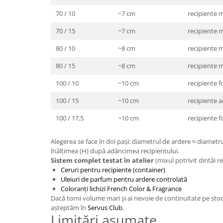
70 / 10
~7 cm
recipiente 
70 / 15
~7 cm
recipiente m
80 / 10
~8 cm
recipiente 
80 / 15
~8 cm
recipiente m
100 / 10
~10 cm
recipiente f
100 / 15
~10 cm
recipiente 
100 / 17,5
~10 cm
recipiente f
Alegerea se face în doi pași: diametrul de ardere ≈ diametrul
înălțimea (H) după adâncimea recipientului.
Sistem complet testat în atelier
(mixul potrivit dintâi re
Ceruri pentru recipiente (container)
Uleiuri de parfum pentru ardere controlată
Coloranți lichizi French Color & Fragrance
Dacă torni volume mari și ai nevoie de continuitate pe stoc ș
așteptăm în
Servus Club
.
Limitări asumate