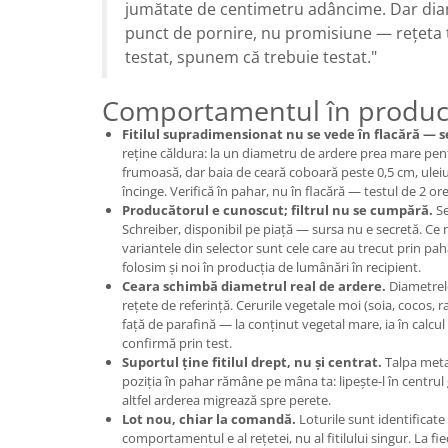
jumătate de centimetru adâncime. Dar diam
punct de pornire, nu promisiune — rețeta 
testat, spunem că trebuie testat."
Comportamentul în produc
Fitilul supradimensionat nu se vede în flacără — s
reține căldura: la un diametru de ardere prea mare pen
frumoasă, dar baia de ceară coboară peste 0,5 cm, uleiur
încinge. Verifică în pahar, nu în flacără — testul de 2 or
Producătorul e cunoscut; filtrul nu se cumpără.
Se
Schreiber, disponibil pe piață — sursa nu e secretă. Ce nu
variantele din selector sunt cele care au trecut prin pah
folosim și noi în producția de lumânări în recipient.
Ceara schimbă diametrul real de ardere.
Diametrele
rețete de referință. Cerurile vegetale moi (soia, cocos, r
față de parafină — la conținut vegetal mare, ia în calcu
confirmă prin test.
Suportul ține fitilul drept, nu și centrat.
Talpa metal
poziția în pahar rămâne pe mâna ta: lipește-l în centrul
altfel arderea migrează spre perete.
Lot nou, chiar la comandă.
Loturile sunt identificate
comportamentul e al rețetei, nu al fitilului singur. La fi