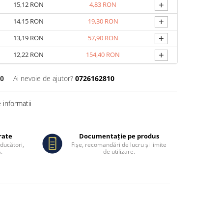
+
15,12 RON
4,83 RON
+
14,15 RON
19,30 RON
+
13,19 RON
57,90 RON
+
12,22 RON
154,40 RON
20
Ai nevoie de ajutor?
0726162810
informatii
rate
Documentație pe produs
oducători,
Fișe, recomandări de lucru și limite
.
de utilizare.