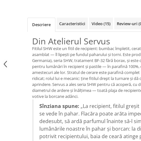
Caracteristici
Video
(15)
Review-uri
(
Descriere
Din Atelierul Servus
Fitilul SHW este un fitil de recipient: bumbac împletit, cera
asamblat — îl lipești pe fundul paharului și torni. Este p
Germania), seria SHW, tratament BF-32 fără borax, și este 
pentru lumânări în recipient și pastile — în parafină 100%,
amestecuri ale lor. Stratul de cerare este parafină complet 
ridicat; rolul lui e mecanic: ține fitilul drept la turnare și d
aprindere. Servus a ales seria SHW pentru că acoperă, cu
diametrul de ardere și înălțimea — toată plaja de recipient
votive la borcane adânci.
Sînziana spune:
„La recipient, fitilul greși
se vede în pahar. Flacăra poate arăta impec
dedesubt, să ardă parfumul înainte să-l sim
lumânările noastre în pahar și borcan: la 
potrivit recipientului, baia de ceară atinge 