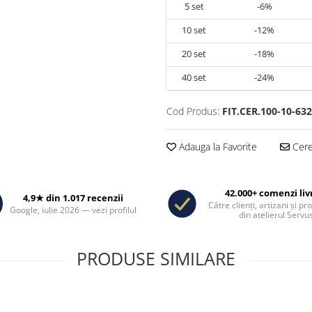
5
set
-6%
10
set
-12%
20
set
-18%
40
set
-24%
Cod Produs:
FIT.CER.100-10-63
Adauga la Favorite
Cere 
42.000+ comenzi liv
4,9★ din 1.017 recenzii
Către clienți, artizani și pr
Google, iulie 2026 — vezi profilul
din atelierul Servus
PRODUSE SIMILARE