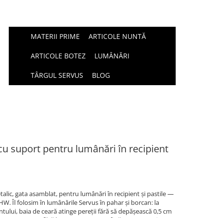
MATERII PRIME
ARTICOLE NUNTĂ
ARTICOLE BOTEZ
LUMÂNĂRI
TÂRGUL SERVUS
BLOG
 cu suport pentru lumânări în recipient
alic, gata asamblat, pentru lumânări în recipient și pastile —
. Îl folosim în lumânările Servus în pahar și borcan: la
ntului, baia de ceară atinge pereții fără să depășească 0,5 cm