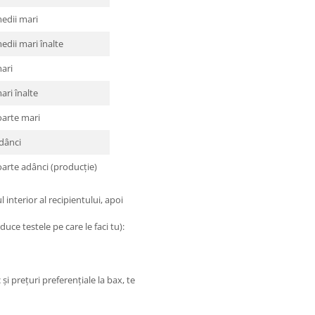
medii mari
edii mari înalte
mari
ari înalte
oarte mari
adânci
oarte adânci (producție)
 interior al recipientului, apoi
duce testele pe care le faci tu):
i prețuri preferențiale la bax, te