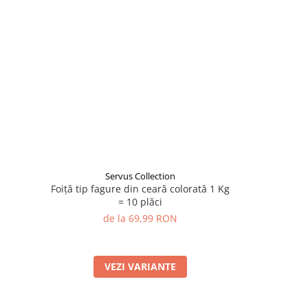
Servus Collection
S
Foiță tip fagure din ceară colorată 1 Kg
Fitil special
= 10 plăci
lumânări
de la 69,99 RON
VEZI VARIANTE
A