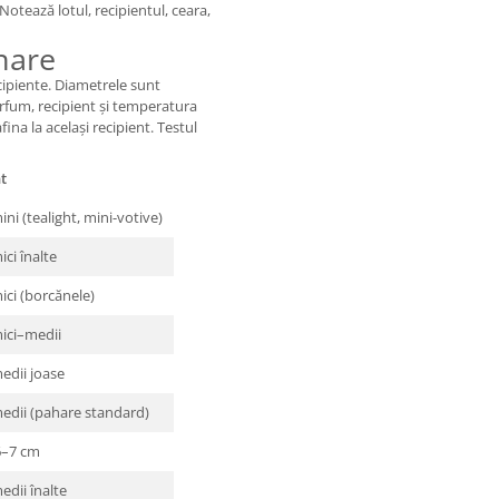
Notează lotul, recipientul, ceara,
nare
ipiente. Diametrele sunt
rfum, recipient și temperatura
fina la același recipient. Testul
nt
ini (tealight, mini-votive)
ici înalte
ici (borcănele)
mici–medii
edii joase
medii (pahare standard)
6–7 cm
edii înalte