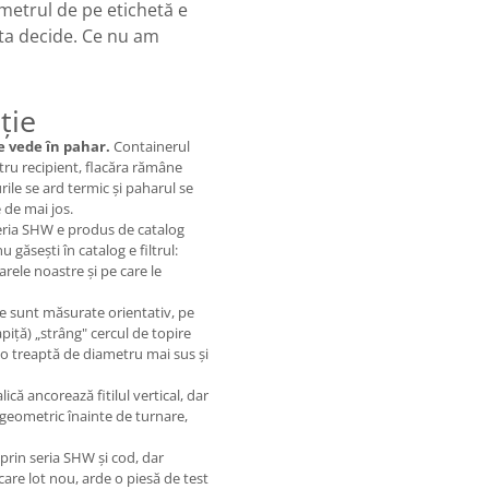
etrul de pe etichetă e
ta decide. Ce nu am
ție
e vede în pahar.
Containerul
tru recipient, flacăra rămâne
ile se ard termic și paharul se
e de mai jos.
ria SHW e produs de catalog
 găsești în catalog e filtrul:
arele noastre și pe care le
 sunt măsurate orientativ, pe
apiță) „strâng" cercul de topire
l o treaptă de diametru mai sus și
ică ancorează fitilul vertical, dar
 geometric înainte de turnare,
 prin seria SHW și cod, dar
ecare lot nou, arde o piesă de test