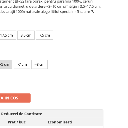
ratament BF-32 fără borax, pentru parafină 100%, ceruri
nte cu diametru de ardere ~3–10 cm și înălțimi 3,5–17,5 cm.
clarații 100% naturale alege fitilul special nr 5 sau nr 7,
17.5 cm
3.5 cm
7.5 cm
~5 cm
~7 cm
~8 cm
Ă ÎN COȘ
Reduceri de Cantitate
Pret
/ buc
Economisesti