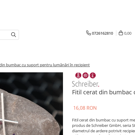
0726162810
0,00
t din bumbac cu suport pentru lumânări în recipient
Fitil cerat din bumbac
16,08 RON
Fitil cerat din bumbac cu suport met
produs de Schreiber GmbH, seria SHW
diametrul de ardere potrivit recipie