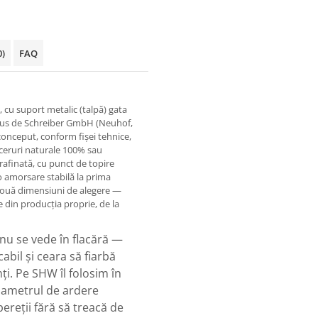
0)
FAQ
t, cu suport metalic (talpă) gata
rodus de Schreiber GmbH (Neuhof,
conceput, conform fișei tehnice,
 ceruri naturale 100% sau
rafinată, cu punct de topire
ă o amorsare stabilă la prima
 două dimensiuni de alegere —
e din producția proprie, de la
t nu se vede în flacără —
abil și ceara să fiarbă
ți. Pe SHW îl folosim în
diametrul de ardere
pereții fără să treacă de