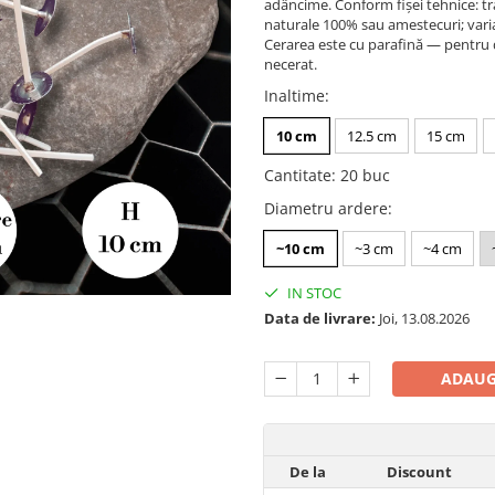
adâncime. Conform fișei tehnice: t
naturale 100% sau amestecuri; varia
Cerarea este cu parafină — pentru de
necerat.
Inaltime
:
10 cm
12.5 cm
15 cm
Cantitate
:
20 buc
Diametru ardere
:
~10 cm
~3 cm
~4 cm
IN STOC
Data de livrare:
Joi, 13.08.2026
ADAUG
De la
Discount