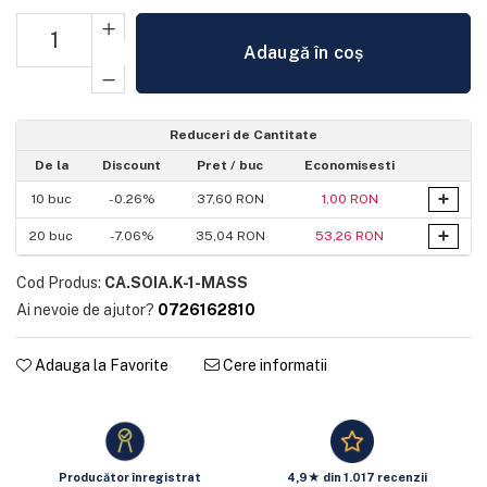
Adaugă în coș
Reduceri de Cantitate
De la
Discount
Pret
/ buc
Economisesti
+
10
buc
-0.26%
37,60 RON
1,00 RON
+
20
buc
-7.06%
35,04 RON
53,26 RON
Cod Produs:
CA.SOIA.K-1-MASS
Ai nevoie de ajutor?
0726162810
Adauga la Favorite
Cere informatii
Producător înregistrat
4,9★ din 1.017 recenzii