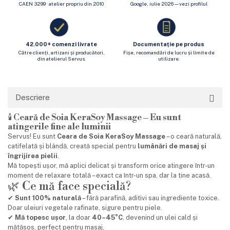
CAEN 3299 · atelier propriu din 2010
Google, iulie 2026 — vezi profilul
42.000+ comenzi livrate
Documentație pe produs
Către clienți, artizani și producători,
Fișe, recomandări de lucru și limite de
din atelierul Servus.
utilizare.
Descriere
🕯️
Ceară de Soia KeraSoy Massage – Eu sunt
atingerile fine ale luminii
Servus! Eu sunt
Ceara de Soia KeraSoy Massage
– o ceară naturală,
catifelată și blândă, creată special pentru
lumânări de masaj și
îngrijirea pielii
.
Mă topești ușor, mă aplici delicat și transform orice atingere într-un
moment de relaxare totală – exact ca într-un spa, dar la tine acasă.
🌿 Ce mă face specială?
✔
Sunt 100% naturală
– fără parafină, aditivi sau ingrediente toxice.
Doar uleiuri vegetale rafinate, sigure pentru piele.
✔
Mă topesc ușor
, la doar
40–45°C
, devenind un ulei cald și
mătăsos, perfect pentru masaj.