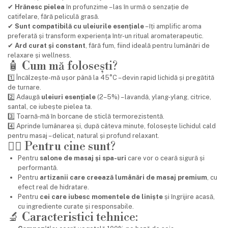
✔
Hrănesc pielea
în profunzime – las în urmă o senzație de
catifelare, fără peliculă grasă.
✔
Sunt compatibilă cu uleiurile esențiale
– îți amplific aroma
preferată și transform experiența într-un ritual aromaterapeutic.
✔
Ard curat și constant
, fără fum, fiind ideală pentru lumânări de
relaxare și wellness.
🧴 Cum mă folosești?
1️⃣ Încălzește-mă ușor până la 45°C – devin rapid lichidă și pregătită
de turnare.
2️⃣ Adaugă
uleiuri esențiale
(2–5%) – lavandă, ylang-ylang, citrice,
santal, ce iubește pielea ta.
3️⃣ Toarnă-mă în borcane de sticlă termorezistentă.
4️⃣ Aprinde lumânarea și, după câteva minute, folosește lichidul cald
pentru masaj – delicat, natural și profund relaxant.
💆‍♀️ Pentru cine sunt?
Pentru
salone de masaj și spa-uri
care vor o ceară sigură și
performantă.
Pentru
artizanii care creează lumânări de masaj premium
, cu
efect real de hidratare.
Pentru
cei care iubesc momentele de liniște
și îngrijire acasă,
cu ingrediente curate și responsabile.
🔬 Caracteristici tehnice: