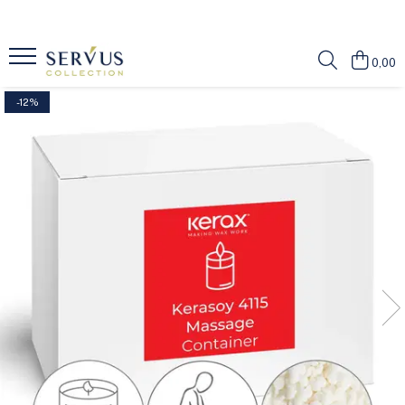
0,00
-12%