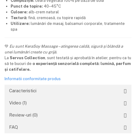
Compoziție:
ceară vegetală 100% pe bază de soia
Punct de topire:
40–45°C
Culoare:
alb-crem natural
Textură:
fină, cremoasă, cu topire rapidă
Utilizare:
lumânări de masaj, balsamuri corporale, tratamente
spa
💚
Eu sunt KeraSoy Massage – atingerea caldă, sigură și blândă a
unei lumânări create cu grijă.
La
Servus Collection
, sunt testată și aprobată în atelier, pentru ca tu
să te bucuri de
o experiență senzorială completă: lumină, parfum
și catifelare.
Informatii conformitate produs
Caracteristici
Video
(1)
Review-uri
(0)
FAQ