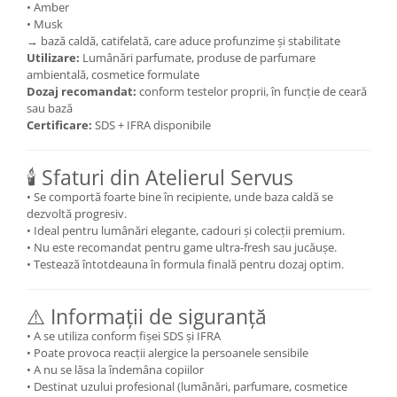
• Amber
• Musk
→ bază caldă, catifelată, care aduce profunzime și stabilitate
Utilizare:
Lumânări parfumate, produse de parfumare
ambientală, cosmetice formulate
Dozaj recomandat:
conform testelor proprii, în funcție de ceară
sau bază
Certificare:
SDS + IFRA disponibile
🕯️ Sfaturi din Atelierul Servus
• Se comportă foarte bine în recipiente, unde baza caldă se
dezvoltă progresiv.
• Ideal pentru lumânări elegante, cadouri și colecții premium.
• Nu este recomandat pentru game ultra-fresh sau jucăușe.
• Testează întotdeauna în formula finală pentru dozaj optim.
⚠️ Informații de siguranță
• A se utiliza conform fișei SDS și IFRA
• Poate provoca reacții alergice la persoanele sensibile
• A nu se lăsa la îndemâna copiilor
• Destinat uzului profesional (lumânări, parfumare, cosmetice