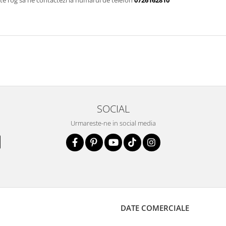
te rog sa ne contactezi la numarul de telefon
0726162810
SOCIAL
Urmareste-ne in social media
DATE COMERCIALE