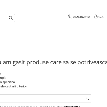
0726162810
0,00
 am gasit produse care sa se potriveasc
a
imple
n specifica
ele cautarii ulterior