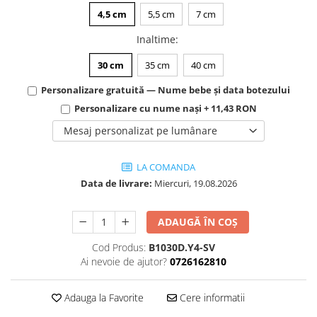
4,5 cm
5,5 cm
7 cm
Inaltime
:
30 cm
35 cm
40 cm
Personalizare gratuită — Nume bebe și data botezului
Personalizare cu nume nași + 11,43 RON
Mesaj personalizat pe lumânare
LA COMANDA
Data de livrare:
Miercuri, 19.08.2026
ADAUGĂ ÎN COȘ
Cod Produs:
B1030D.Y4-SV
Ai nevoie de ajutor?
0726162810
Adauga la Favorite
Cere informatii