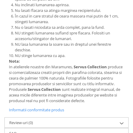
Nu inclinati lumanarea aprinsa.
Nu lasati flacara sa atinga marginea recipientului.
În cazul in care stratul de ceara masoara mai putin de 1 cm,
stingeti lumanarea.
Nu o lasati niciodata sa arda complet, pana la fund.
NU stingeti lumanarea sufland spre flacara. Folositi un
accesoriu/stingator de lumanari.
NU lasa lumanarea la soare sau in dreptul unei ferestre
deschise.
NU stinge lumanarea cu apa.
Nota:
In atelierele noastre din Maramures,
Servus Collection
produce
si comercializeaza creatii proprii din parafina colorata, stearina si
ceara de palmier 100% naturala. Fotografiile folosite pentru
promovarea produselor si serviciilor sunt cu titlu informativ.
Produsele
Servus Collection
sunt realizate integral manual, de
aceea micile diferente intre imaginea produselor pe website si
produsul real nu pot fi considerate defecte.
Informatii conformitate produs
Review-uri
(0)