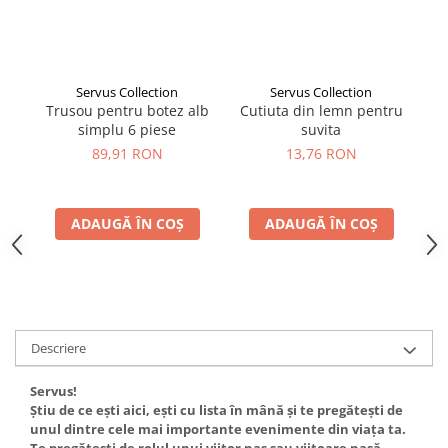
Servus Collection
Servus Collection
Trusou pentru botez alb
Cutiuta din lemn pentru
L
simplu 6 piese
suvita
89,91 RON
13,76 RON
ADAUGĂ ÎN COȘ
ADAUGĂ ÎN COȘ
Descriere
Servus!
Știu de ce ești aici, ești cu lista în mână și te pregătești de
unul dintre cele mai importante evenimente din viața ta.
Te pregătești de rolul unui viitor naș sau viitoare nașă