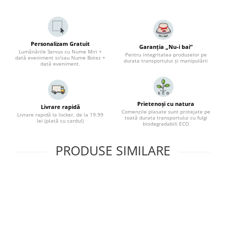
Personalizam Gratuit
Garanția „Nu-i bai”
Lumânările Servus cu Nume Miri +
Pentru integritatea produselor pe
dată eveniment si/sau Nume Botez +
durata transportului și manipulării
dată eveniment.
Prietenoși cu natura
Livrare rapidă
Comenzile plasate sunt protejate pe
Livrare rapidă la locker, de la 19.99
toată durata transportului cu fulgi
lei (plată cu cardul)
biodegradabili ECO
PRODUSE SIMILARE