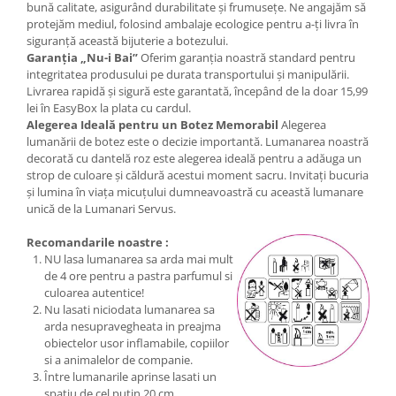
bună calitate, asigurând durabilitate și frumusețe. Ne angajăm să
protejăm mediul, folosind ambalaje ecologice pentru a-ți livra în
siguranță această bijuterie a botezului.
Garanția „Nu-i Bai”
Oferim garanția noastră standard pentru
integritatea produsului pe durata transportului și manipulării.
Livrarea rapidă și sigură este garantată, începând de la doar 15,99
lei în EasyBox la plata cu cardul.
Alegerea Ideală pentru un Botez Memorabil
Alegerea
lumanării de botez este o decizie importantă. Lumanarea noastră
decorată cu dantelă roz este alegerea ideală pentru a adăuga un
strop de culoare și căldură acestui moment sacru. Invitați bucuria
și lumina în viața micuțului dumneavoastră cu această lumanare
unică de la Lumanari Servus.
Recomandarile noastre :
NU lasa lumanarea sa arda mai mult
de 4 ore pentru a pastra parfumul si
culoarea autentice!
Nu lasati niciodata lumanarea sa
arda nesupravegheata in preajma
obiectelor usor inflamabile, copiilor
si a animalelor de companie.
Între lumanarile aprinse lasati un
spatiu de cel putin 20 cm.