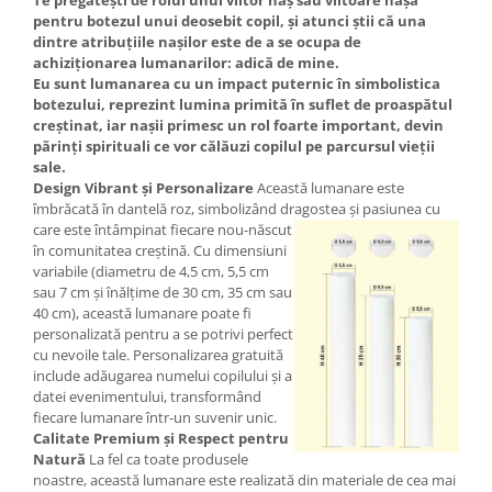
pentru botezul unui deosebit copil, și atunci știi că una
dintre atribuțiile nașilor este de a se ocupa de
achiziționarea lumanarilor: adică de mine.
Eu sunt lumanarea cu un impact puternic în simbolistica
botezului, reprezint lumina primită în suflet de proaspătul
creștinat, iar nașii primesc un rol foarte important, devin
părinți spirituali ce vor călăuzi copilul pe parcursul vieții
sale.
Design Vibrant și Personalizare
Această lumanare este
îmbrăcată în dantelă roz, simbolizând dragostea și pasiunea
cu
care este întâmpinat fiecare nou-născut
în comunitatea creștină. Cu dimensiuni
variabile (diametru de 4,5 cm, 5,5 cm
sau 7 cm și înălțime de 30 cm, 35 cm sau
40 cm), această lumanare poate fi
personalizată pentru a se potrivi perfect
cu nevoile tale. Personalizarea gratuită
include adăugarea numelui copilului și a
datei evenimentului, transformând
fiecare lumanare într-un suvenir unic.
Calitate Premium și Respect pentru
Natură
La fel ca toate produsele
noastre, această lumanare este realizată din materiale de cea mai