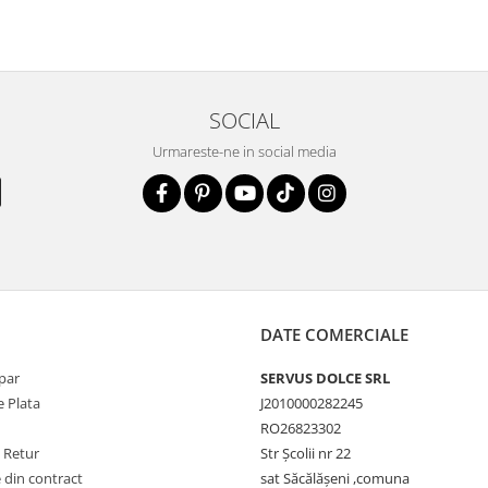
SOCIAL
Urmareste-ne in social media
DATE COMERCIALE
par
SERVUS DOLCE SRL
 Plata
J2010000282245
RO26823302
e Retur
Str Școlii nr 22
 din contract
sat Săcălășeni ,comuna