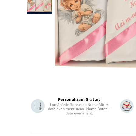
Personalizam Gratuit
Lumânările Servus cu Nume Miri +
dată eveniment si/sau Nume Botez +
dată eveniment.