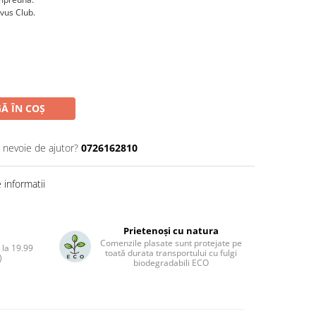
rvus Club.
Ă ÎN COȘ
i nevoie de ajutor?
0726162810
informatii
Prietenoși cu natura
Comenzile plasate sunt protejate pe
 la 19.99
toată durata transportului cu fulgi
)
biodegradabili ECO