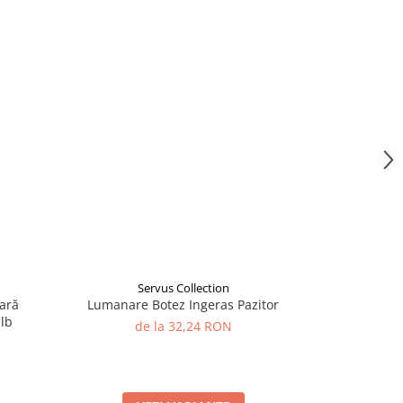
Servus Collection
S
ară
Lumanare Botez Ingeras Pazitor
Lumânare
alb
colorată,
de la 32,24 RON
d