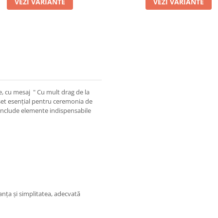
VEZI VARIANTE
VEZI VARIANTE
e, cu mesaj " Cu mult drag de la
 set esențial pentru ceremonia de
a include elemente indispensabile
anța și simplitatea, adecvată