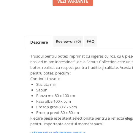
VEZI VARIANTE
Review-uri
(0)
FAQ
Descriere
Trusoul pentru botez imprimat cu ingeras cu roz, cu 6 pies
nasi azi m-am increstinat" de la Servus Collection este un
botez, realizat cu respect pentru tradiție și calitate. Acest
pentru botez, precum :
Continut trusou:
Sticluta mir
Sapun
Panza mir 80 x 100 cm
Fasa alba 100 x 5cm
Prosop gros 80 x 75 cm
Prosop preot 30 x 50 cm
Fiecare piesă este atent selecționată pentru a reflecta eleg
pentru importanța acestui moment sacru.
Informatii conformitate produs