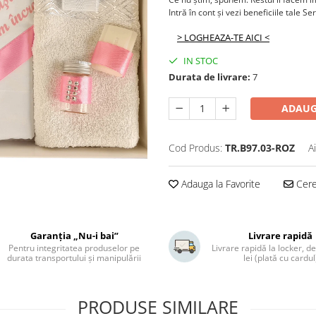
Intră în cont și vezi beneficiile tale Se
> LOGHEAZA-TE AICI <
IN STOC
Durata de livrare:
7
ADAUG
Cod Produs:
TR.B97.03-ROZ
A
Adauga la Favorite
Cere 
Garanția „Nu-i bai”
Livrare rapidă
Pentru integritatea produselor pe
Livrare rapidă la locker, de
durata transportului și manipulării
lei (plată cu cardul
PRODUSE SIMILARE