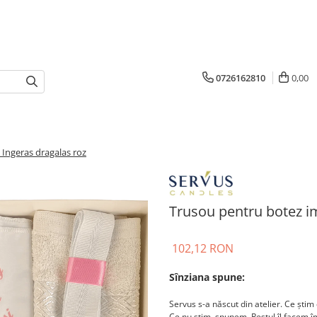
0726162810
0,00
Ingeras dragalas roz
Trusou pentru botez i
102,12 RON
Sînziana spune:
Servus s-a născut din atelier. Ce știm 
Ce nu știm, spunem. Restul îl facem 