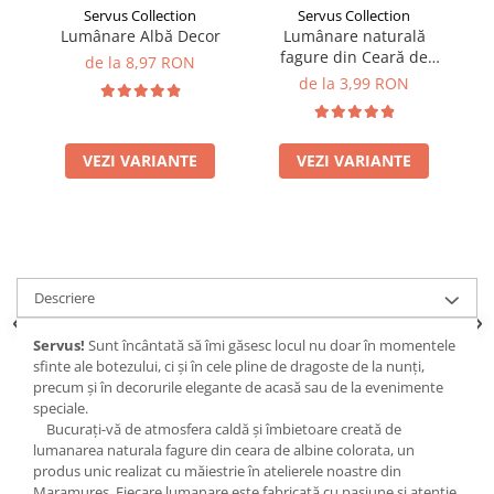
Servus Collection
Servus Collection
Lumânare Albă Decor
Lumânare naturală
Lu
fagure din Ceară de
de la 8,97 RON
Albine
de la 3,99 RON
VEZI VARIANTE
VEZI VARIANTE
Descriere
Servus!
Sunt încântată să îmi găsesc locul nu doar în momentele
sfinte ale botezului, ci și în cele pline de dragoste de la nunți,
precum și în decorurile elegante de acasă sau de la evenimente
speciale.
Bucurați-vă de atmosfera caldă și îmbietoare creată de
lumanarea naturala fagure din ceara de albine colorata, un
produs unic realizat cu măiestrie în atelierele noastre din
Maramureș. Fiecare lumanare este fabricată cu pasiune și atenție