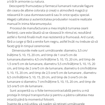
a trăi în armonie cu natura.
Descoperiți frumusețea și farmecul lumanarii naturale fagure
din ceara de albine colorata și creați o atmosferă magică și
relaxantă în casa dumneavoastră sau în orice spațiu special.
Alegeți calitatea și autenticitatea produselor noastre realizate
manual în inima Maramureșului.
Procesul de manufacturare a mea implică turnarea cearii
fierbinți, care este lăsată să se răcească în ritmul ei, rezultând
astfel o formă finală mult mai rezistentă și frumoasă. Ard curat,
fără a curge și fără a emite fum negru, astfel încât nu trebuie să vă
faceți griji în timpul ceremoniei.
Dimensiunile mele sunt următoarele: diametru 3,5 cm/
înălțime 5, 10, 15, 20 cm, ard timp de 1 ora/5 cm de
lumanare,diametru 4,5 cm/înălțime 5, 10, 15, 20 cm, ard timp de
1,5 ore/5 cm de lumanare, diametru 5,5 cm/înălțime 5, 10, 15, 20
cm, ard timp de 2 ore/5 cm de lumanare, diametru 6 cm/înălțime
5, 10, 15, 20 cm, ard timp de 2,5 ore/5 cm de lumanare , diametru
6,5 cm/înălțime 5, 10, 15, 20 cm, ard timp de 3 ore/5 cm de
lumanare si diametru 7 cm/înălțime 5, 10, 15, 20 cm, ard timp de
3,5 ore/5 cm de lumanare .
Sunt acoperită cu o folie termocontractabilă pentru a mă
proteja în timpul transportului și pentru a păstra calitatea mea
intactă până la momentul folosirii.
Înainte de a mă utiliza, vă rugăm să rețineți următoarele