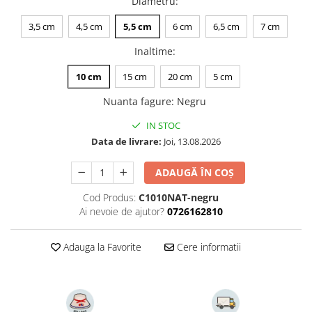
Diametru
:
3,5 cm
4,5 cm
5,5 cm
6 cm
6,5 cm
7 cm
Inaltime
:
10 cm
15 cm
20 cm
5 cm
Nuanta fagure
:
Negru
IN STOC
Data de livrare:
Joi, 13.08.2026
ADAUGĂ ÎN COȘ
Cod Produs:
C1010NAT-negru
Ai nevoie de ajutor?
0726162810
Adauga la Favorite
Cere informatii