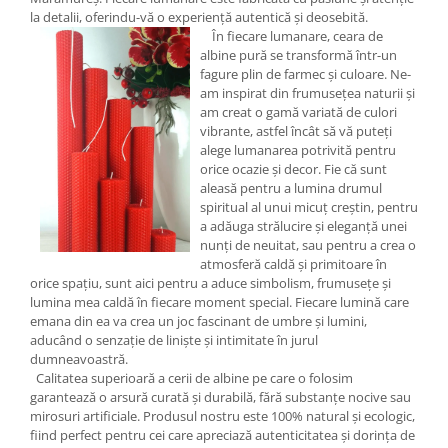
la detalii, oferindu-vă o experiență autentică și deosebită.
În fiecare lumanare, ceara de
albine pură se transformă într-un
fagure plin de farmec și culoare. Ne-
am inspirat din frumusețea naturii și
am creat o gamă variată de culori
vibrante, astfel încât să vă puteți
alege lumanarea potrivită pentru
orice ocazie și decor. Fie că sunt
aleasă pentru a lumina drumul
spiritual al unui micuț creștin, pentru
a adăuga strălucire și eleganță unei
nunți de neuitat, sau pentru a crea o
atmosferă caldă și primitoare în
orice spațiu, sunt aici pentru a aduce simbolism, frumusețe și
lumina mea caldă în fiecare moment special. Fiecare lumină care
emana din ea va crea un joc fascinant de umbre și lumini,
aducând o senzație de liniște și intimitate în jurul
dumneavoastră.
Calitatea superioară a cerii de albine pe care o folosim
garantează o arsură curată și durabilă, fără substanțe nocive sau
mirosuri artificiale. Produsul nostru este 100% natural și ecologic,
fiind perfect pentru cei care apreciază autenticitatea și dorința de