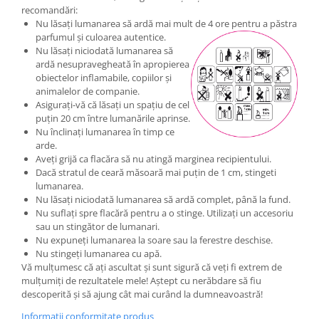
recomandări:
Nu lăsați lumanarea să ardă mai mult de 4 ore pentru a păstra
parfumul și culoarea autentice.
Nu lăsați niciodată lumanarea să
ardă nesupravegheată în apropierea
obiectelor inflamabile, copiilor și
animalelor de companie.
Asigurați-vă că lăsați un spațiu de cel
puțin 20 cm între lumanările aprinse.
Nu înclinați lumanarea în timp ce
arde.
Aveți grijă ca flacăra să nu atingă marginea recipientului.
Dacă stratul de ceară măsoară mai puțin de 1 cm, stingeti
lumanarea.
Nu lăsați niciodată lumanarea să ardă complet, până la fund.
Nu suflați spre flacără pentru a o stinge. Utilizați un accesoriu
sau un stingător de lumanari.
Nu expuneți lumanarea la soare sau la ferestre deschise.
Nu stingeți lumanarea cu apă.
Vă mulțumesc că ați ascultat și sunt sigură că veți fi extrem de
mulțumiți de rezultatele mele! Aștept cu nerăbdare să fiu
descoperită și să ajung cât mai curând la dumneavoastră!
Informatii conformitate produs