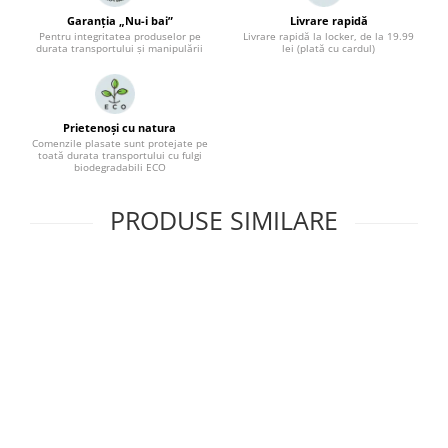
Garanția „Nu-i bai”
Livrare rapidă
Pentru integritatea produselor pe
Livrare rapidă la locker, de la 19.99
durata transportului și manipulării
lei (plată cu cardul)
Prietenoși cu natura
Comenzile plasate sunt protejate pe
toată durata transportului cu fulgi
biodegradabili ECO
PRODUSE SIMILARE