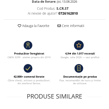
Data de livrare:
Joi, 13.08.2026
Cod Produs:
S.CR.ST
Ai nevoie de ajutor?
0726162810
Adauga la Favorite
Cere informatii
Producător înregistrat
4,9★ din 1.017 recenzii
CAEN 3299 · atelier propriu din 2010
Google, iulie 2026 — vezi profilul
42.000+ comenzi livrate
Documentație pe produs
Către clienți, artizani și producători,
Fișe, recomandări de lucru și limite
din atelierul Servus.
de utilizare.
PRODUSE SIMILARE