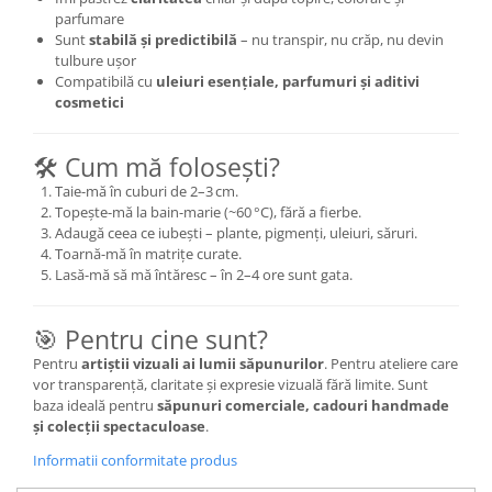
parfumare
Sunt
stabilă și predictibilă
– nu transpir, nu crăp, nu devin
tulbure ușor
Compatibilă cu
uleiuri esențiale, parfumuri și aditivi
cosmetici
🛠️ Cum mă folosești?
Taie-mă în cuburi de 2–3 cm.
Topește-mă la bain-marie (~60 °C), fără a fierbe.
Adaugă ceea ce iubești – plante, pigmenți, uleiuri, săruri.
Toarnă-mă în matrițe curate.
Lasă-mă să mă întăresc – în 2–4 ore sunt gata.
🎯 Pentru cine sunt?
Pentru
artiștii vizuali ai lumii săpunurilor
. Pentru ateliere care
vor transparență, claritate și expresie vizuală fără limite. Sunt
baza ideală pentru
săpunuri comerciale, cadouri handmade
și colecții spectaculoase
.
Informatii conformitate produs