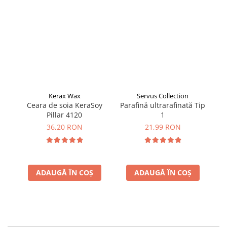
Kerax Wax
Servus Collection
Ceara de soia KeraSoy
Parafină ultrarafinată Tip
Fo
Pillar 4120
1
c
36,20 RON
21,99 RON
ADAUGĂ ÎN COȘ
ADAUGĂ ÎN COȘ