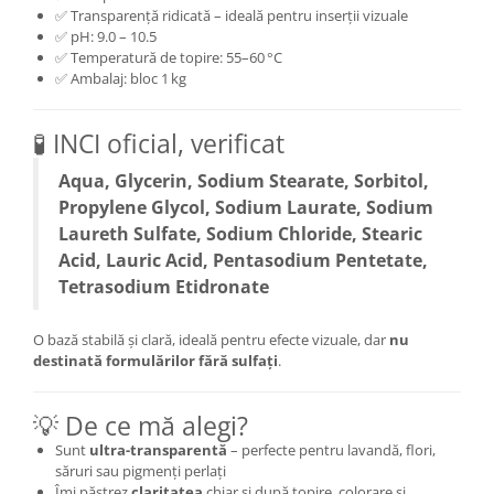
✅ Transparență ridicată – ideală pentru inserții vizuale
✅ pH: 9.0 – 10.5
✅ Temperatură de topire: 55–60 °C
✅ Ambalaj: bloc 1 kg
🧪 INCI oficial, verificat
Aqua, Glycerin, Sodium Stearate, Sorbitol,
Propylene Glycol, Sodium Laurate, Sodium
Laureth Sulfate, Sodium Chloride, Stearic
Acid, Lauric Acid, Pentasodium Pentetate,
Tetrasodium Etidronate
O bază stabilă și clară, ideală pentru efecte vizuale, dar
nu
destinată formulărilor fără sulfați
.
💡 De ce mă alegi?
Sunt
ultra-transparentă
– perfecte pentru lavandă, flori,
săruri sau pigmenți perlați
Îmi păstrez
claritatea
chiar și după topire, colorare și