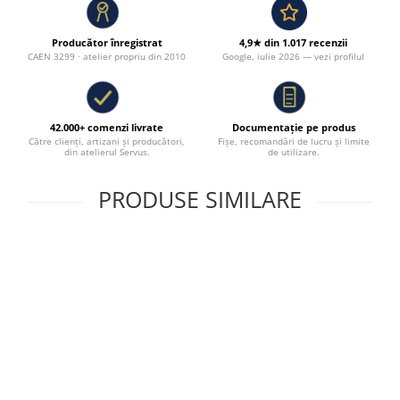
Producător înregistrat
4,9★ din 1.017 recenzii
CAEN 3299 · atelier propriu din 2010
Google, iulie 2026 — vezi profilul
42.000+ comenzi livrate
Documentație pe produs
Către clienți, artizani și producători,
Fișe, recomandări de lucru și limite
din atelierul Servus.
de utilizare.
PRODUSE SIMILARE