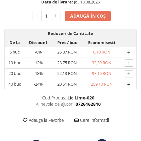
Data de livrare:
Joi, 13.08.2026
ADAUGĂ ÎN COȘ
Reduceri de Cantitate
De la
Discount
Pret
/ buc
Economisesti
+
5
buc
-6%
25,37 RON
8,10 RON
+
10
buc
-12%
23,75 RON
32,39 RON
+
20
buc
-18%
22,13 RON
97,16 RON
+
40
buc
-24%
20,51 RON
259,10 RON
Cod Produs:
Lic.Lime-020
Ai nevoie de ajutor?
0726162810
Adauga la Favorite
Cere informatii