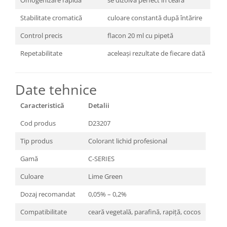
Omogenizare rapidă
se dizolvă perfect în ceară
Stabilitate cromatică
culoare constantă după întărire
Control precis
flacon 20 ml cu pipetă
Repetabilitate
aceleași rezultate de fiecare dată
Date tehnice
Caracteristică
Detalii
Cod produs
D23207
Tip produs
Colorant lichid profesional
Gamă
C-SERIES
Culoare
Lime Green
Dozaj recomandat
0,05% – 0,2%
Compatibilitate
ceară vegetală, parafină, rapiță, cocos