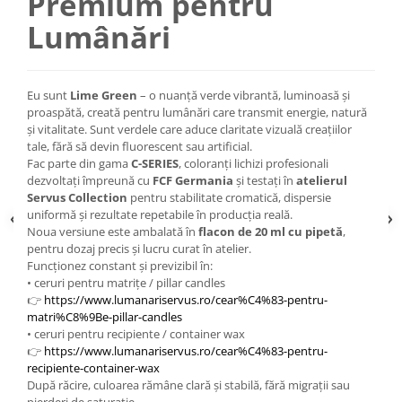
Premium pentru
Lumânări
Eu sunt
Lime Green
– o nuanță verde vibrantă, luminoasă și
proaspătă, creată pentru lumânări care transmit energie, natură
și vitalitate. Sunt verdele care aduce claritate vizuală creațiilor
tale, fără să devin fluorescent sau artificial.
Fac parte din gama
C-SERIES
, coloranți lichizi profesionali
dezvoltați împreună cu
FCF Germania
și testați în
atelierul
Servus Collection
pentru stabilitate cromatică, dispersie
uniformă și rezultate repetabile în producția reală.
Noua versiune este ambalată în
flacon de 20 ml cu pipetă
,
pentru dozaj precis și lucru curat în atelier.
Funcționez constant și previzibil în:
• ceruri pentru matrițe / pillar candles
👉
https://www.lumanariservus.ro/cear%C4%83-pentru-
matri%C8%9Be-pillar-candles
• ceruri pentru recipiente / container wax
👉
https://www.lumanariservus.ro/cear%C4%83-pentru-
recipiente-container-wax
După răcire, culoarea rămâne clară și stabilă, fără migrații sau