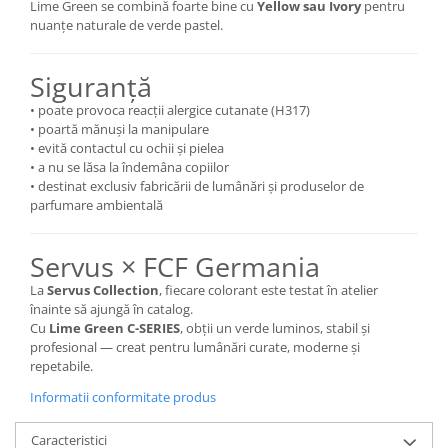
Lime Green se combină foarte bine cu
Yellow sau Ivory
pentru
nuanțe naturale de verde pastel.
Siguranță
• poate provoca reacții alergice cutanate (H317)
• poartă mănuși la manipulare
• evită contactul cu ochii și pielea
• a nu se lăsa la îndemâna copiilor
• destinat exclusiv fabricării de lumânări și produselor de
parfumare ambientală
Servus × FCF Germania
La
Servus Collection
, fiecare colorant este testat în atelier
înainte să ajungă în catalog.
Cu
Lime Green C-SERIES
, obții un verde luminos, stabil și
profesional — creat pentru lumânări curate, moderne și
repetabile.
Informatii conformitate produs
Caracteristici