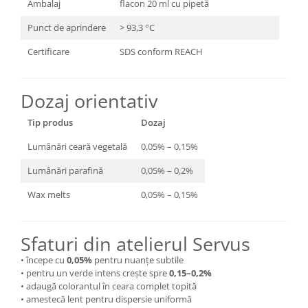
Ambalaj
flacon 20 ml cu pipetă
Punct de aprindere
> 93,3 °C
Certificare
SDS conform REACH
Dozaj orientativ
Tip produs
Dozaj
Lumânări ceară vegetală
0,05% – 0,15%
Lumânări parafină
0,05% – 0,2%
Wax melts
0,05% – 0,15%
Sfaturi din atelierul Servus
• începe cu
0,05%
pentru nuanțe subtile
• pentru un verde intens crește spre
0,15–0,2%
• adaugă colorantul în ceara complet topită
• amestecă lent pentru dispersie uniformă