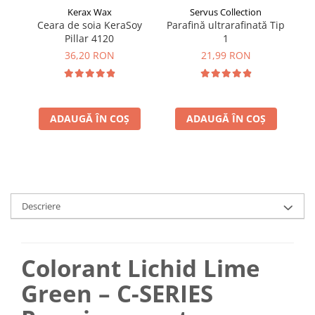
Kerax Wax
Servus Collection
Ceara de soia KeraSoy
Parafină ultrarafinată Tip
Fo
Pillar 4120
1
c
36,20 RON
21,99 RON
ADAUGĂ ÎN COȘ
ADAUGĂ ÎN COȘ
Descriere
Colorant Lichid Lime
Green – C-SERIES