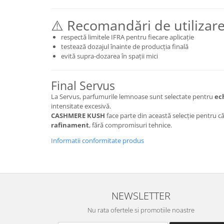
⚠️ Recomandări de utilizar
respectă limitele IFRA pentru fiecare aplicație
testează dozajul înainte de producția finală
evită supra-dozarea în spații mici
Final Servus
La Servus, parfumurile lemnoase sunt selectate pentru
ech
intensitate excesivă.
CASHMERE KUSH
face parte din această selecție pentru că
rafinament
, fără compromisuri tehnice.
Informatii conformitate produs
NEWSLETTER
Nu rata ofertele si promotiile noastre