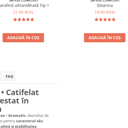
Servus Collection
Servus Collection
arafină ultrarafinată Tip 1
Stearina
21,99 RON
19,99 RON
ADAUGĂ ÎN COȘ
ADAUGĂ ÎN COȘ
FAQ
• Catifelat
estat în
n
os – Aromatic
, dezvoltat de
vus pentru
caracterul său
calmă și stabilitatea