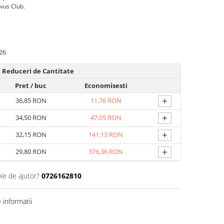
rvus Club.
26
Reduceri de Cantitate
Pret
/ buc
Economisesti
+
36,85 RON
11,76 RON
+
34,50 RON
47,05 RON
+
32,15 RON
141,13 RON
+
29,80 RON
376,36 RON
ie de ajutor?
0726162810
informatii