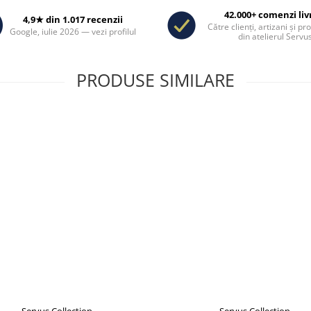
42.000+ comenzi liv
4,9★ din 1.017 recenzii
Către clienți, artizani și pr
Google, iulie 2026 — vezi profilul
din atelierul Servus
PRODUSE SIMILARE