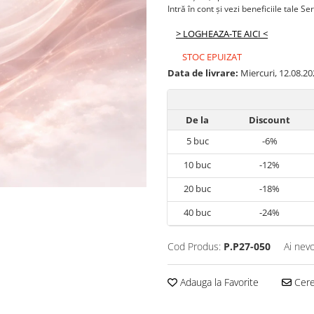
Intră în cont și vezi beneficiile tale Se
> LOGHEAZA-TE AICI <
STOC EPUIZAT
Data de livrare:
Miercuri, 12.08.20
De la
Discount
5
buc
-6%
10
buc
-12%
20
buc
-18%
40
buc
-24%
Cod Produs:
P.P27-050
Ai nevo
Adauga la Favorite
Cere 