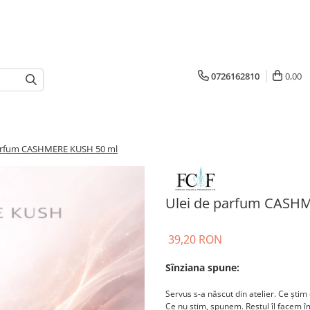
0726162810
0,00
parfum CASHMERE KUSH 50 ml
Ulei de parfum CASH
39,20 RON
Sînziana spune:
Servus s-a născut din atelier. Ce știm 
Ce nu știm, spunem. Restul îl facem 