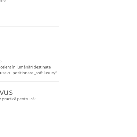
time
)
lent în lumânări destinate
use cu poziționare „soft luxury”.
rvus
practică pentru că: