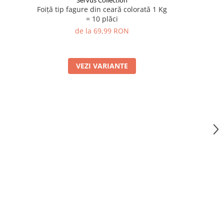
Servus Collection
S
Foiță tip fagure din ceară colorată 1 Kg
Fitil special
= 10 plăci
lumânări
de la 69,99 RON
VEZI VARIANTE
A