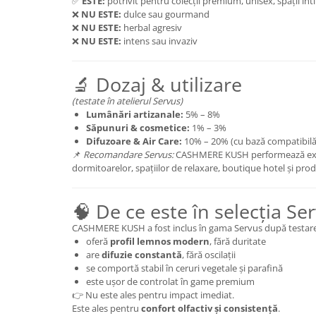
✅
ESTE:
potrivit pentru colecții premium, unisex, spații in
❌
NU ESTE:
dulce sau gourmand
❌
NU ESTE:
herbal agresiv
❌
NU ESTE:
intens sau invaziv
🔬 Dozaj & utilizare
(testate în atelierul Servus)
Lumânări artizanale:
5% – 8%
Săpunuri & cosmetice:
1% – 3%
Difuzoare & Air Care:
10% – 20% (cu bază compatibilă
📌
Recomandare Servus:
CASHMERE KUSH performează exce
dormitoarelor, spațiilor de relaxare, boutique hotel și prod
🧠 De ce este în selecția Se
CASHMERE KUSH a fost inclus în gama Servus după testare 
oferă
profil lemnos modern
, fără duritate
are
difuzie constantă
, fără oscilații
se comportă stabil în ceruri vegetale și parafină
este ușor de controlat în game premium
👉 Nu este ales pentru impact imediat.
Este ales pentru
confort olfactiv și consistență
.