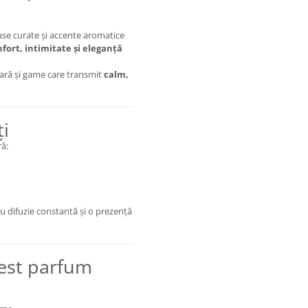
ase curate și accente aromatice
fort, intimitate și eleganță
ară și game care transmit
calm,
ți
ră:
cu difuzie constantă și o prezență
cest parfum