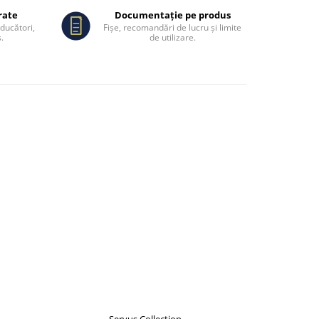
rate
Documentație pe produs
oducători,
Fișe, recomandări de lucru și limite
.
de utilizare.