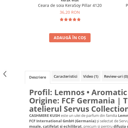
Kerax Wax
Ceara de soia KeraSoy Pillar 4120
P
36,20 RON
ADAUGĂ ÎN COȘ
Caracteristici
Video
(1)
Review-uri
(0)
Descriere
Profil: Lemnos • Aromatic 
Origine: FCF Germania | T
atelierul Servus Collectio
CASHMERE KUSH
este un ulei de parfum din familia
Lemn
FCF International GmbH (Germania)
și selectat de Ser
moale, catifelat și echilibrat
, precum și pentru
difuzia 