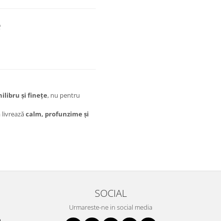
e
ilibru și finețe
, nu pentru
 livrează
calm, profunzime și
SOCIAL
Urmareste-ne in social media