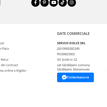
DATE COMERCIALE
par
SERVUS DOLCE SRL
 Plata
J2010000282245
RO26823302
e Retur
Str Școlii nr 22
 din contract
sat Săcălășeni ,comuna
Săcălășeni, Maramures
a online a litigiilor
Contacteaza-ne