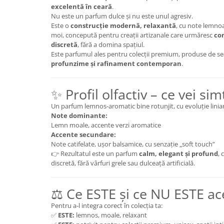
excelentă în ceară
.
Nu este un parfum dulce și nu este unul agresiv.
Este o
construcție modernă, relaxantă
, cu note lemno
moi, concepută pentru creații artizanale care urmăresc
con
discretă
, fără a domina spațiul.
Este parfumul ales pentru colecții premium, produse de se
profunzime și rafinament contemporan
.
✨ Profil olfactiv – ce vei sim
Un parfum lemnos-aromatic bine rotunjit, cu evoluție linia
Note dominante:
Lemn moale, accente verzi aromatice
Accente secundare:
Note catifelate, ușor balsamice, cu senzație „soft touch”
👉 Rezultatul este un parfum
calm, elegant și profund
, 
discretă, fără vârfuri grele sau dulceață artificială.
⚖️ Ce ESTE și ce NU ESTE a
Pentru a-l integra corect în colecția ta:
✅
ESTE:
lemnos, moale, relaxant