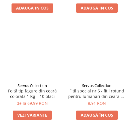
ADAUGĂ ÎN COȘ
ADAUGĂ ÎN COȘ
Servus Collection
Servus Collection
Foiță tip fagure din ceară
Fitil special nr 5 - fitil rotund
colorată 1 Kg = 10 plăci
pentru lumânări din ceară de
albine
de la 69,99 RON
8,91 RON
VEZI VARIANTE
ADAUGĂ ÎN COȘ