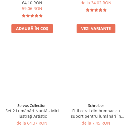
64,10 RON
de la 34,02 RON
59,06 RON
ADAUGĂ ÎN COȘ
VEZI VARIANTE
Servus Collection
Schreiber
Set 2 Lumânări Nuntă - Miri
Fitil cerat din bumbac cu
Ilustrați Artistic
suport pentru lumânări în
recipient
de la 64,37 RON
de la 7,45 RON