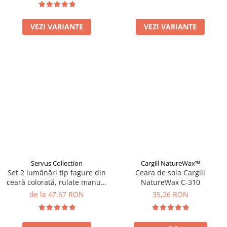
VEZI VARIANTE
VEZI VARIANTE
Servus Collection
Cargill NatureWax™
Set 2 lumânări tip fagure din
Ceara de soia Cargill
ceară colorată, rulate manual
NatureWax C-310
- ivory
de la 47,67 RON
35,26 RON