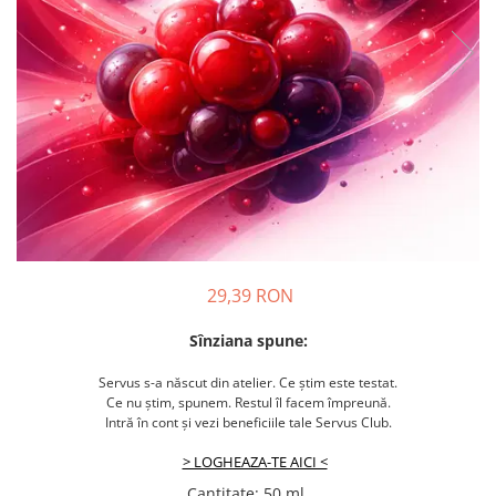
29,39 RON
Sînziana spune:
Servus s-a născut din atelier. Ce știm este testat.
Ce nu știm, spunem. Restul îl facem împreună.
Intră în cont și vezi beneficiile tale Servus Club.
> LOGHEAZA-TE AICI <
Cantitate
:
50 ml