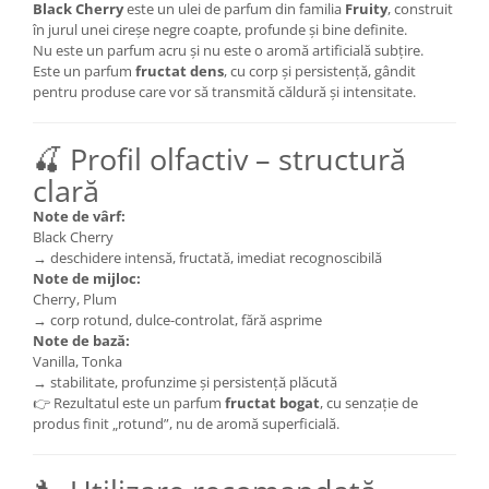
Black Cherry
este un ulei de parfum din familia
Fruity
, construit
în jurul unei cireșe negre coapte, profunde și bine definite.
Nu este un parfum acru și nu este o aromă artificială subțire.
Este un parfum
fructat dens
, cu corp și persistență, gândit
pentru produse care vor să transmită căldură și intensitate.
🍒 Profil olfactiv – structură
clară
Note de vârf:
Black Cherry
→ deschidere intensă, fructată, imediat recognoscibilă
Note de mijloc:
Cherry, Plum
→ corp rotund, dulce-controlat, fără asprime
Note de bază:
Vanilla, Tonka
→ stabilitate, profunzime și persistență plăcută
👉 Rezultatul este un parfum
fructat bogat
, cu senzație de
produs finit „rotund”, nu de aromă superficială.