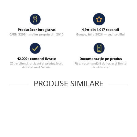
Producător înregistrat
4,9★ din 1.017 recenzii
CAEN 3299 · atelier propriu din 2010
Google, iulie 2026 — vezi profilul
42.000+ comenzi livrate
Documentație pe produs
Către clienți, artizani și producători,
Fișe, recomandări de lucru și limite
din atelierul Servus.
de utilizare.
PRODUSE SIMILARE