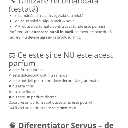
🔧 Utilizare recomandată
(testată)
✔ Lumânări din ceară vegetală sau mixtă
✔ Săpun solid și săpun melt & pour
✔ Produse parfumate pentru casă (unde este permis)
Parfumul are
ancorare bună în bază
, se menține bine după
răcire și nu devine agresiv în produsul finit.
⚖️ Ce este și ce NU este acest
parfum
✔ este fructat intens
✔ este dulce-controlat, nu zaharos
✔ este potrivit pentru produse decorative și aromate
❌ nu este citric
❌ nu este floral
❌ nu este un parfum discret
Dacă vrei un parfum subtil, acesta nu este potrivit.
Dacă vrei un parfum care
se simte
, este.
🧠
Diferențiator Servus – de