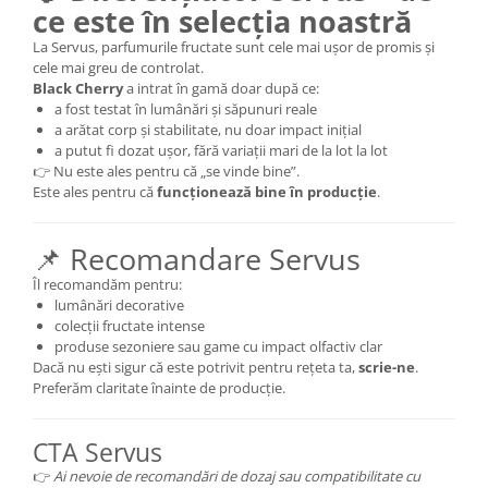
ce este în selecția noastră
La Servus, parfumurile fructate sunt cele mai ușor de promis și
cele mai greu de controlat.
Black Cherry
a intrat în gamă doar după ce:
a fost testat în lumânări și săpunuri reale
a arătat corp și stabilitate, nu doar impact inițial
a putut fi dozat ușor, fără variații mari de la lot la lot
👉 Nu este ales pentru că „se vinde bine”.
Este ales pentru că
funcționează bine în producție
.
📌 Recomandare Servus
Îl recomandăm pentru:
lumânări decorative
colecții fructate intense
produse sezoniere sau game cu impact olfactiv clar
Dacă nu ești sigur că este potrivit pentru rețeta ta,
scrie-ne
.
Preferăm claritate înainte de producție.
CTA Servus
👉
Ai nevoie de recomandări de dozaj sau compatibilitate cu