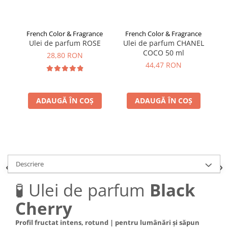
French Color & Fragrance
French Color & Fragrance
F
Ulei de parfum ROSE
Ulei de parfum CHANEL
COCO 50 ml
28,80 RON
44,47 RON
ADAUGĂ ÎN COȘ
ADAUGĂ ÎN COȘ
Descriere
🧪 Ulei de parfum
Black
Cherry
Profil fructat intens, rotund | pentru lumânări și săpun