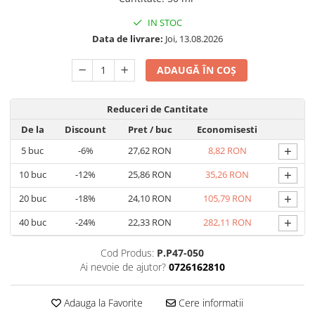
IN STOC
Data de livrare:
Joi, 13.08.2026
ADAUGĂ ÎN COȘ
Reduceri de Cantitate
De la
Discount
Pret
/ buc
Economisesti
+
5
buc
-6%
27,62 RON
8,82 RON
+
10
buc
-12%
25,86 RON
35,26 RON
+
20
buc
-18%
24,10 RON
105,79 RON
+
40
buc
-24%
22,33 RON
282,11 RON
Cod Produs:
P.P47-050
Ai nevoie de ajutor?
0726162810
Adauga la Favorite
Cere informatii