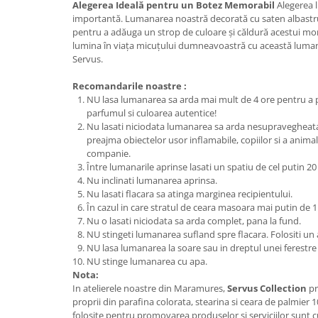
Alegerea Ideală pentru un Botez Memorabil
Alegerea l
importantă. Lumanarea noastră decorată cu saten albastru 
pentru a adăuga un strop de culoare și căldură acestui mom
lumina în viața micuțului dumneavoastră cu această luma
Servus.
Recomandarile noastre :
NU lasa lumanarea sa arda mai mult de 4 ore pentru a 
parfumul si culoarea autentice!
Nu lasati niciodata lumanarea sa arda nesupravegheata
preajma obiectelor usor inflamabile, copiilor si a anima
companie.
Între lumanarile aprinse lasati un spatiu de cel putin 20
Nu inclinati lumanarea aprinsa.
Nu lasati flacara sa atinga marginea recipientului.
În cazul in care stratul de ceara masoara mai putin de 
Nu o lasati niciodata sa arda complet, pana la fund.
NU stingeti lumanarea sufland spre flacara. Folositi un
NU lasa lumanarea la soare sau in dreptul unei ferestre
NU stinge lumanarea cu apa.
Nota:
In atelierele noastre din Maramures,
Servus Collection
pr
proprii din parafina colorata, stearina si ceara de palmier 
folosite pentru promovarea produselor si serviciilor sunt cu