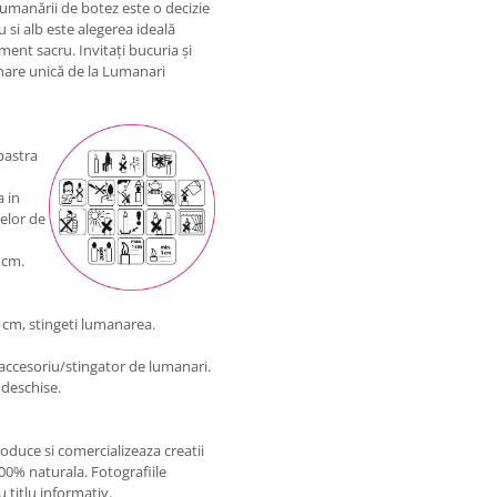
umanării de botez este o decizie
si alb este alegerea ideală
ent sacru. Invitați bucuria și
nare unică de la Lumanari
pastra
 in
lelor de
 cm.
1 cm, stingeti lumanarea.
 accesoriu/stingator de lumanari.
 deschise.
oduce si comercializeaza creatii
100% naturala. Fotografiile
 titlu informativ.