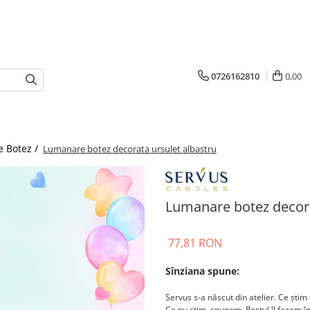
0726162810
0,00
e Botez /
Lumanare botez decorata ursulet albastru
Lumanare botez decora
77,81 RON
Sînziana spune:
Servus s-a născut din atelier. Ce știm 
Ce nu știm, spunem. Restul îl facem 