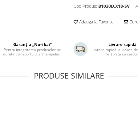
Cod Produs:
B1030D.X18-SV
A
Adauga la Favorite
Cere 
Garanția „Nu-i bai”
Livrare rapidă
Pentru integritatea produselor pe
Livrare rapidă la locker, de
durata transportului și manipulării
lei (plată cu cardul
PRODUSE SIMILARE