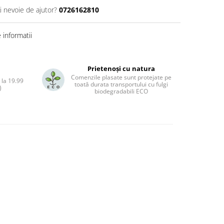
i nevoie de ajutor?
0726162810
informatii
Prietenoși cu natura
Comenzile plasate sunt protejate pe
 la 19.99
toată durata transportului cu fulgi
)
biodegradabili ECO