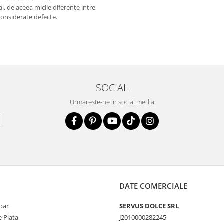
l, de aceea micile diferente intre
considerate defecte.
SOCIAL
Urmareste-ne in social media
DATE COMERCIALE
par
SERVUS DOLCE SRL
 Plata
J2010000282245