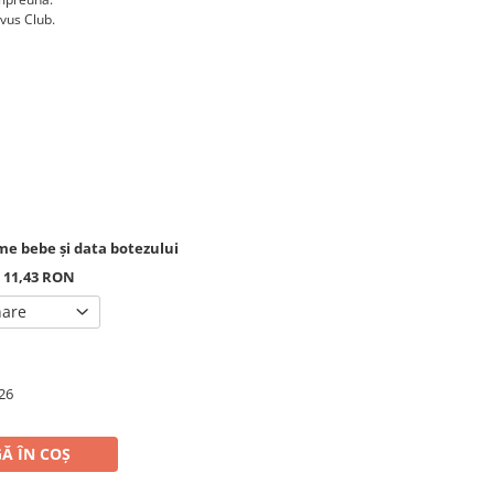
rvus Club.
e bebe și data botezului
+ 11,43 RON
nare
26
Ă ÎN COȘ