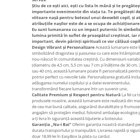
Știu de ce ești aici, ești cu lista în mână și te pregăte
importante evenimente din viața ta. Te pregătești de 
viitoare nașă pentru botezul unui deosebit copil, și at
atribuțiile nașilor este de a se ocupa de achiziționar
Eu sunt lumanarea cu un impact puternic în simbolist
lumina primită în suflet de proaspătul creștinat, iar 
important, devin părinți spirituali ce vor călăuzi copil
Design Vibrant și Personalizare
Această lumanare este îm
simbolizând dragostea și pasiunea
cu care este întâmpinat
nou-născut în comunitatea creștină. Cu dimensiuni variabi
(diametru de 4,5 cm, 5,5 cm sau 7 cm și înălțime de 30 cm,
sau 40 cm), această lumanare poate fi personalizată pentr
potrivi perfect cu nevoile tale. Personalizarea gratuită incl
adăugarea numelui copilului și a datei evenimentului,
transformând fiecare lumanare într-un suvenir unic.
Calitate Premium și Respect pentru Natură
La fel ca 
produsele noastre, această lumanare este realizată din ma
de cea mai bună calitate, asigurând durabilitate și frumuse
angajăm să protejăm mediul, folosind ambalaje ecologice 
a-ți livra în siguranță această bijuterie a botezului.
Garanția „Nu-i Bai”
Oferim garanția noastră standard pe
durata transportului și manipulării. Livrarea rapidă și sigu
doar 18,99 lei în EasyBox la plata cu cardul.