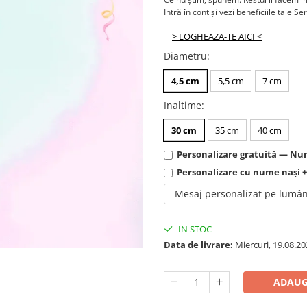
Intră în cont și vezi beneficiile tale Se
> LOGHEAZA-TE AICI <
Diametru
:
4,5 cm
5,5 cm
7 cm
Inaltime
:
30 cm
35 cm
40 cm
Personalizare gratuită — Num
Personalizare cu nume nași 
Mesaj personalizat pe lumâ
IN STOC
Data de livrare:
Miercuri, 19.08.20
ADAUG