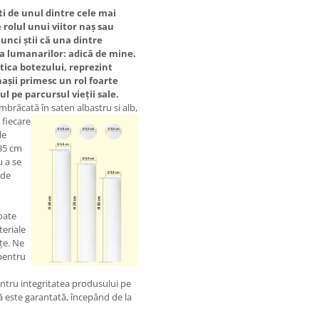
ști de unul dintre cele mai
rolul unui viitor naș sau
unci știi că una dintre
ea lumanarilor: adică de mine.
ica botezului, reprezint
nașii primesc un rol foarte
ul pe parcursul vieții sale.
brăcată în saten albastru si alb,
 fiecare
le
 35 cm
u a se
ude
toate
teriale
țe. Ne
pentru
ntru integritatea produsului pe
ră este garantată, începând de la