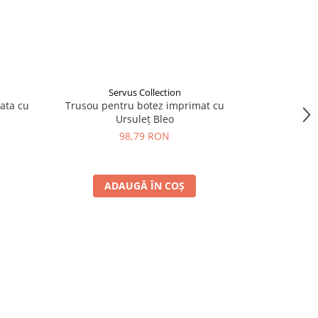
Servus Collection
S
ata cu
Trusou pentru botez imprimat cu
Trusou pe
Ursuleț Bleo
in
98,79 RON
ADAUGĂ ÎN COȘ
A