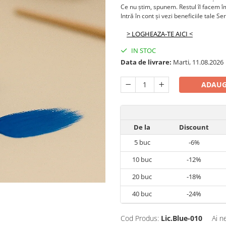
Ce nu știm, spunem. Restul îl facem 
Intră în cont și vezi beneficiile tale Se
> LOGHEAZA-TE AICI <
IN STOC
Data de livrare:
Marti, 11.08.2026
ADAUG
De la
Discount
5
buc
-6%
10
buc
-12%
20
buc
-18%
40
buc
-24%
Cod Produs:
Lic.Blue-010
Ai n