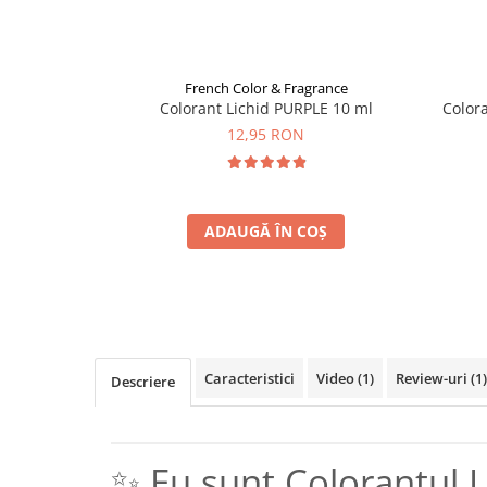
French Color & Fragrance
Colorant Lichid PURPLE 10 ml
Color
12,95 RON
ADAUGĂ ÎN COȘ
Caracteristici
Video
(1)
Review-uri
(1)
Descriere
✨ Eu sunt Colorantul 