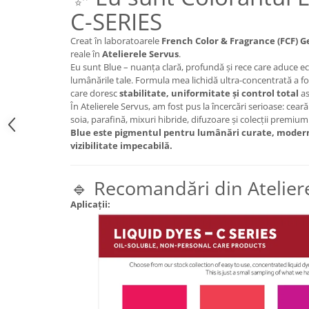
C-SERIES
Creat în laboratoarele
French Color & Fragrance (FCF) 
reale în
Atelierele Servus
.
Eu sunt Blue – nuanța clară, profundă și rece care aduce ec
lumânările tale. Formula mea lichidă ultra-concentrată a f
care doresc
stabilitate, uniformitate și control total
as
În Atelierele Servus, am fost pus la încercări serioase: ceară
soia, parafină, mixuri hibride, difuzoare și colecții premium
Blue este pigmentul pentru lumânări curate, moderne
vizibilitate impecabilă.
🔹 Recomandări din Atelier
Aplicații: