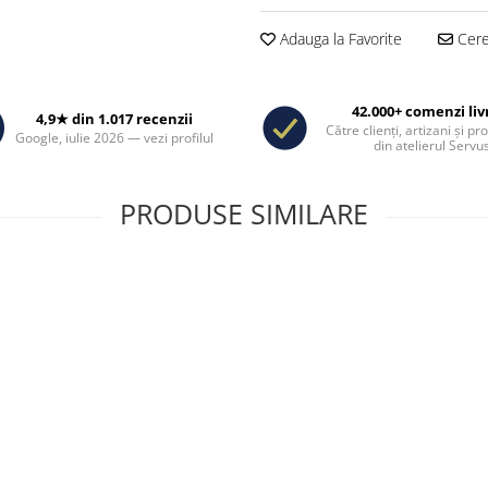
Adauga la Favorite
Cere 
42.000+ comenzi liv
4,9★ din 1.017 recenzii
Către clienți, artizani și pr
Google, iulie 2026 — vezi profilul
din atelierul Servus
PRODUSE SIMILARE