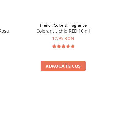
French Color & Fragrance
Frenc
 Roșu
Colorant Lichid RED 10 ml
Colorant
12,95 RON
ADAUGĂ ÎN COȘ
A