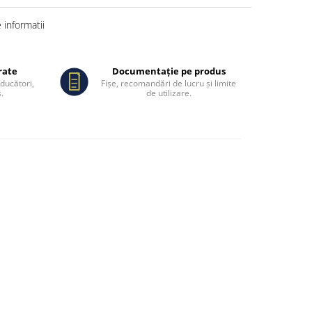
informatii
rate
Documentație pe produs
oducători,
Fișe, recomandări de lucru și limite
.
de utilizare.