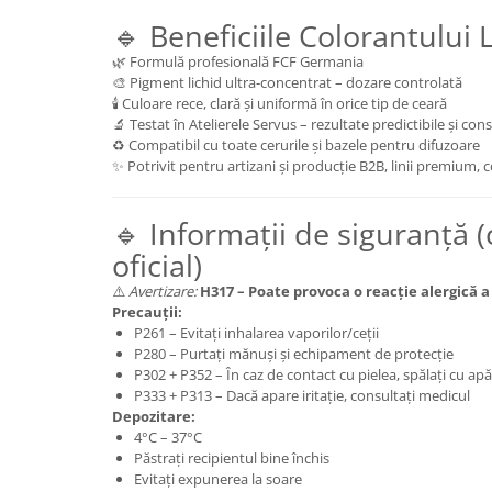
🔹 Beneficiile Colorantului 
🌿 Formulă profesională FCF Germania
🎨 Pigment lichid ultra-concentrat – dozare controlată
🕯️ Culoare rece, clară și uniformă în orice tip de ceară
🔬 Testat în Atelierele Servus – rezultate predictibile și con
♻️ Compatibil cu toate cerurile și bazele pentru difuzoare
✨ Potrivit pentru artizani și producție B2B, linii premium, c
🔹 Informații de siguranță
oficial)
⚠️
Avertizare:
H317 – Poate provoca o reacție alergică a p
Precauții:
P261 – Evitați inhalarea vaporilor/ceții
P280 – Purtați mănuși și echipament de protecție
P302 + P352 – În caz de contact cu pielea, spălați cu apă
P333 + P313 – Dacă apare iritație, consultați medicul
Depozitare:
4°C – 37°C
Păstrați recipientul bine închis
Evitați expunerea la soare