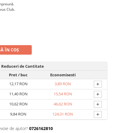
împreună.
rvus Club.
Ă ÎN COȘ
Reduceri de Cantitate
Pret
/ buc
Economisesti
+
12,17 RON
3,89 RON
+
11,40 RON
15,54 RON
+
10,62 RON
46,62 RON
+
9,84 RON
124,31 RON
evoie de ajutor?
0726162810