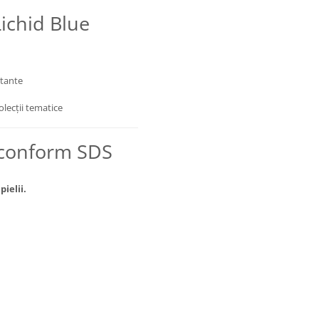
Lichid Blue
stante
olecții tematice
 (conform SDS
ielii.