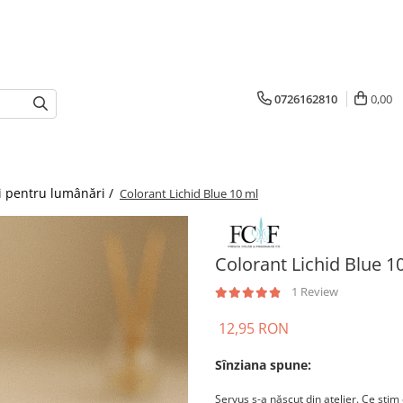
0726162810
0,00
i pentru lumânări /
Colorant Lichid Blue 10 ml
Colorant Lichid Blue 1
1 Review
12,95 RON
Sînziana spune:
Servus s-a născut din atelier. Ce știm 