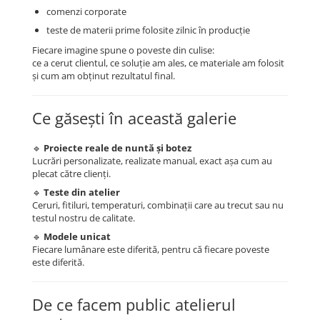
comenzi corporate
teste de materii prime folosite zilnic în producție
Fiecare imagine spune o poveste din culise:
ce a cerut clientul, ce soluție am ales, ce materiale am folosit
și cum am obținut rezultatul final.
Ce găsești în această galerie
🔹
Proiecte reale de nuntă și botez
Lucrări personalizate, realizate manual, exact așa cum au
plecat către clienți.
🔹
Teste din atelier
Ceruri, fitiluri, temperaturi, combinații care au trecut sau nu
testul nostru de calitate.
🔹
Modele unicat
Fiecare lumânare este diferită, pentru că fiecare poveste
este diferită.
De ce facem public atelierul