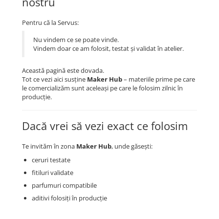
nostru
Pentru că la Servus:
Nu vindem ce se poate vinde.
Vindem doar ce am folosit, testat și validat în atelier.
Această pagină este dovada.
Tot ce vezi aici susține
Maker Hub
– materiile prime pe care
le comercializăm sunt aceleași pe care le folosim zilnic în
producție.
Dacă vrei să vezi exact ce folosim
Te invităm în zona
Maker Hub
, unde găsești:
ceruri testate
fitiluri validate
parfumuri compatibile
aditivi folosiți în producție