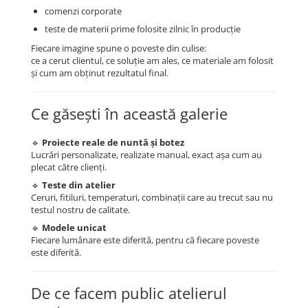
comenzi corporate
teste de materii prime folosite zilnic în producție
Fiecare imagine spune o poveste din culise:
ce a cerut clientul, ce soluție am ales, ce materiale am folosit
și cum am obținut rezultatul final.
Ce găsești în această galerie
🔹
Proiecte reale de nuntă și botez
Lucrări personalizate, realizate manual, exact așa cum au
plecat către clienți.
🔹
Teste din atelier
Ceruri, fitiluri, temperaturi, combinații care au trecut sau nu
testul nostru de calitate.
🔹
Modele unicat
Fiecare lumânare este diferită, pentru că fiecare poveste
este diferită.
De ce facem public atelierul