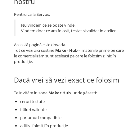
nostru
Pentru că la Servus:
Nu vindem ce se poate vinde.
Vindem doar ce am folosit, testat și validat în atelier.
Această pagină este dovada.
Tot ce vezi aici susține
Maker Hub
– materiile prime pe care
le comercializăm sunt aceleași pe care le folosim zilnic în
producție.
Dacă vrei să vezi exact ce folosim
Te invităm în zona
Maker Hub
, unde găsești:
ceruri testate
fitiluri validate
parfumuri compatibile
aditivi folosiți în producție