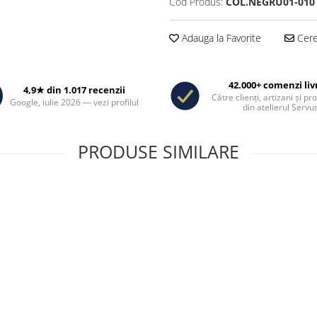
Cod Produs:
COL.NEGRU01-010
Adauga la Favorite
Cere 
42.000+ comenzi liv
4,9★ din 1.017 recenzii
Către clienți, artizani și pr
Google, iulie 2026 — vezi profilul
din atelierul Servus
PRODUSE SIMILARE