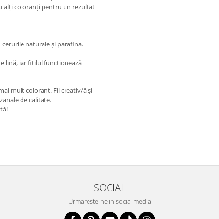
alți coloranți pentru un rezultat
 cerurile naturale și parafina.
lină, iar fitilul funcționează
ai mult colorant. Fii creativ/ă și
zanale de calitate.
tă!
SOCIAL
Urmareste-ne in social media