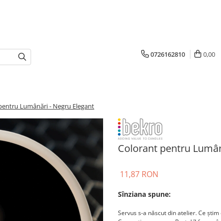
0726162810
0,00
pentru Lumânări - Negru Elegant
Colorant pentru Lumân
11,87 RON
Sînziana spune:
Servus s-a născut din atelier. Ce știm 