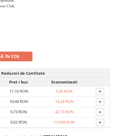
împreună.
rvus Club.
Ă ÎN COȘ
Reduceri de Cantitate
Pret
/ buc
Economisesti
+
11,16 RON
3,56 RON
+
10,44 RON
14,24 RON
+
9,73 RON
42,73 RON
+
9,02 RON
113,94 RON