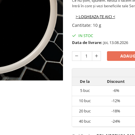
Ce nu știm, spunem. Restul îl facem 
Intră în cont și vezi beneficiile tale Se
> LOGHEAZA-TE AICI <
Cantitate
:
10 g
IN STOC
Data de livrare:
Joi, 13.08.2026
ADAUG
De la
Discount
5
buc
-6%
10
buc
-12%
20
buc
-18%
40
buc
-24%