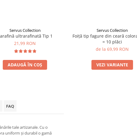
Servus Collection
Servus Collection
arafină ultrarafinată Tip 1
Foiță tip fagure din ceară color
= 10 plăci
21,99 RON
de la 69,99 RON
ADAUGĂ ÎN COȘ
VEZI VARIANTE
FAQ
nările tale artizanale. Cu o
lora uniform și durabil o gamă