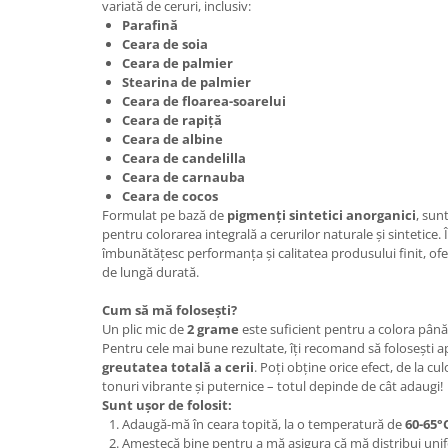
variată de ceruri, inclusiv:
Parafină
Ceara de soia
Ceara de palmier
Stearina de palmier
Ceara de floarea-soarelui
Ceara de rapiță
Ceara de albine
Ceara de candelilla
Ceara de carnauba
Ceara de cocos
Formulat pe bază de
pigmenți sintetici anorganici
, sun
pentru colorarea integrală a cerurilor naturale și sintetice. Î
îmbunătățesc performanța și calitatea produsului finit, ofer
de lungă durată.
Cum să mă folosești?
Un plic mic de
2 grame
este suficient pentru a colora până
Pentru cele mai bune rezultate, îți recomand să folosești 
greutatea totală a cerii
. Poți obține orice efect, de la cu
tonuri vibrante și puternice – totul depinde de cât adaugi!
Sunt ușor de folosit:
Adaugă-mă în ceara topită, la o temperatură de
60-65°
Amestecă bine pentru a mă asigura că mă distribui unif