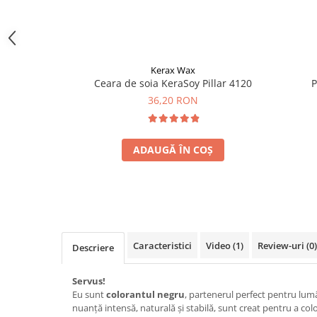
Kerax Wax
Ceara de soia KeraSoy Pillar 4120
P
36,20 RON
ADAUGĂ ÎN COȘ
Caracteristici
Video
(1)
Review-uri
(0)
Descriere
Servus!
Eu sunt
colorantul negru
, partenerul perfect pentru lumâ
nuanță intensă, naturală și stabilă, sunt creat pentru a co