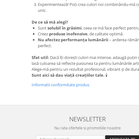
Experimentează! Poți crea culori noi combinându-mă cu 
unic.
De ce să mă alegi?
Sunt
solubil în grăsimi
, ceea ce mă face perfect pentru
Creez
produse inofensive
, de calitate optimă.
Nu afectez performanța lumânării
– arderea rămâne 
perfect.
Sfat util:
Dacă îți dorești culori mai intense, adaugă puțin m
lasă culoarea să reflecte pasiunea ta pentru lumânările arti
Alege-mă pentru un rezultat profesional, vibrant și de dura
Sunt aici să dau viață creațiilor tale.
🕯️
Informatii conformitate produs
NEWSLETTER
Nu rata ofertele si promotiile noastre