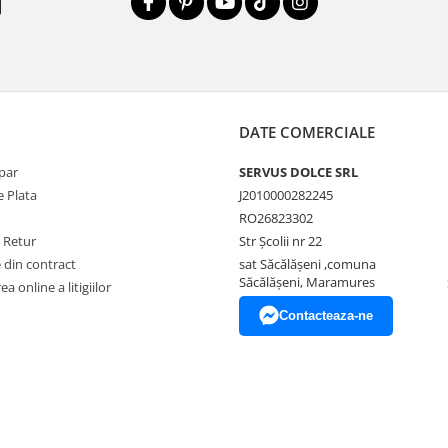
DATE COMERCIALE
par
SERVUS DOLCE SRL
 Plata
J2010000282245
RO26823302
e Retur
Str Școlii nr 22
 din contract
sat Săcălășeni ,comuna
Săcălășeni, Maramures
a online a litigiilor
Contacteaza-ne