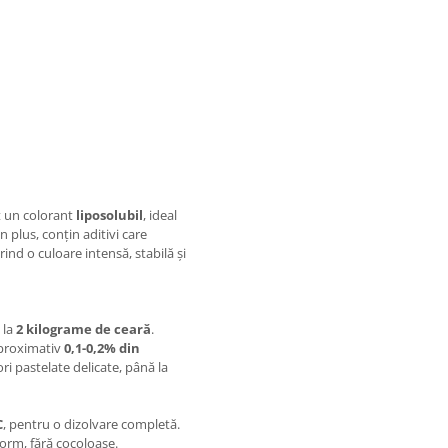
t un colorant
liposolubil
, ideal
n plus, conțin aditivi care
ind o culoare intensă, stabilă și
 la
2 kilograme de ceară
.
aproximativ
0,1-0,2% din
lori pastelate delicate, până la
C
, pentru o dizolvare completă.
orm, fără cocoloașe.