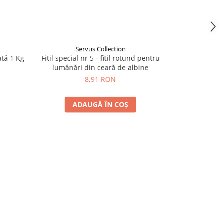
Servus Collection
ată 1 Kg
Fitil special nr 5 - fitil rotund pentru
Fitil împ
lumânări din ceară de albine
l
8,91 RON
d
ADAUGĂ ÎN COȘ
V