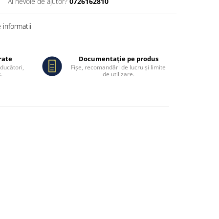
Ai nevoie de ajutor?
0726162810
informatii
rate
Documentație pe produs
oducători,
Fișe, recomandări de lucru și limite
.
de utilizare.