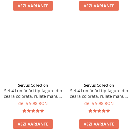
VEZI VARIANTE
VEZI VARIANTE
Servus Collection
Servus Collection
Set 4 Lumânări tip fagure din
Set 4 Lumânări tip fagure din
ceară colorată, rulate manual
ceară colorată, rulate manual
- Gri
- Roz deschis
de la 9,98 RON
de la 9,98 RON
VEZI VARIANTE
VEZI VARIANTE