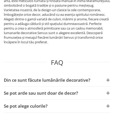
artă, este meticulos turnată și finisată manual în inima Maramureșului,
simbolizând o bogată tradiție și o pasiune pentru meșteșug.
Varietatea noastră, de la design-uri clasice la cele contemporane,
îmbogățește orice decor, aducând cu ea esența spiritului românesc.
Alegeți dintre o gamă variată de culori, mărimi și arome, fiecare creată
pentru a adăuga căldură și stil spațiului dumneavoastră. Perfecte
pentru a crea o atmosferă primitoare sau ca un cadou memorabil,
lumanarile decorative Servus sunt o alegere excelentă. Descoperă
frumusețea și mesajul fiecărei lumânări Servus și transformă orice
încăpere în locul tău preferat.
FAQ
Din ce sunt făcute lumânările decorative?
Se pot arde sau sunt doar de decor?
Se pot alege culorile?