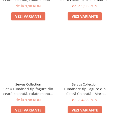
- Maro Cappuccino
- Verde Lime
de la 9,98 RON
de la 9,98 RON
VEZI VARIANTE
VEZI VARIANTE
Servus Collection
Servus Collection
Set 4 Lumânări tip fagure din
Lumânare tip Fagure din
ceară colorată, rulate manual
Ceară Colorată - Maro
- Bej
Cappuccino
de la 9,98 RON
de la 4,83 RON
VEZI VARIANTE
VEZI VARIANTE