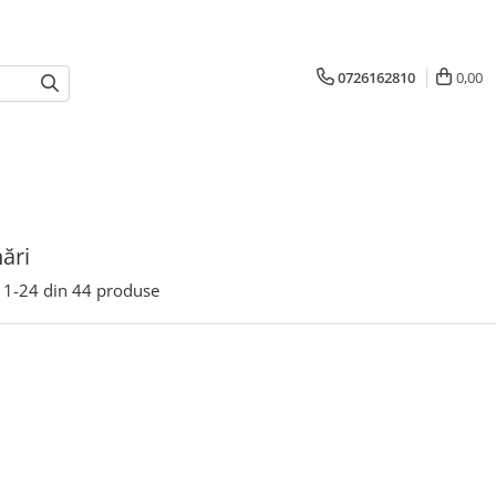
0726162810
0,00
ări
1-
24
din
44
produse